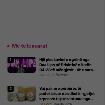
Më të lexuarat
Një pleskavicë e ngrënë nga
Dua Lipa në Prishtinë në orën
04:28 të mëngjesit - dhe bota
digjitale serbe shpall gjendjen e
Serbia
03/08/2026
luftës
Vaj palme e përbërës të
padeklaruar në etiketë – gjetjet
kryesore të prezantuara nga
AUV-i pas kontrollit në sektorin
Të Tjera
04/08/2026