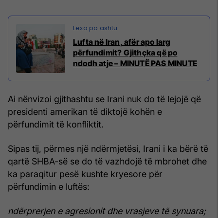
Lufta në Iran, afër apo larg
përfundimit? Gjithçka që po
ndodh atje – MINUTË PAS MINUTE
Ai nënvizoi gjithashtu se Irani nuk do të lejojë që
presidenti amerikan të diktojë kohën e
përfundimit të konfliktit.
Sipas tij, përmes një ndërmjetësi, Irani i ka bërë të
qartë SHBA-së se do të vazhdojë të mbrohet dhe
ka paraqitur pesë kushte kryesore për
përfundimin e luftës:
ndërprerjen e agresionit dhe vrasjeve të synuara;