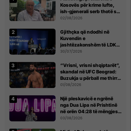
Kosovës për krime lufte,
ish-gjenerali serb thotë se
dikush e tradhtoi në
02/08/2026
Beograd
Gjithçka që ndodhi në
Kuvendin e
jashtëzakonshëm të LDK-
së
30/07/2026
“Vrisni, vrisni shqiptarët”,
skandal në UFC Beograd:
Buzukja u përball me thirrje
anti-shqiptare nga
01/08/2026
tribunat
Një pleskavicë e ngrënë
nga Dua Lipa në Prishtinë
në orën 04:28 të mëngjesit
- dhe bota digjitale serbe
03/08/2026
shpall gjendjen e luftës