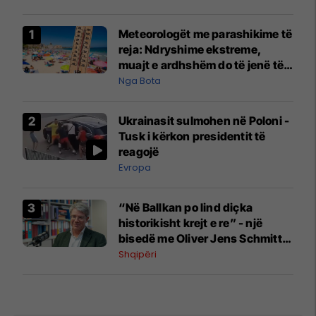
Meteorologët me parashikime të
reja: Ndryshime ekstreme,
muajt e ardhshëm do të jenë të
pazakontë
Nga Bota
Ukrainasit sulmohen në Poloni -
Tusk i kërkon presidentit të
reagojë
Evropa
“Në Ballkan po lind diçka
historikisht krejt e re” - një
bisedë me Oliver Jens Schmitt
mbi protestat në Shqipëri dhe të
Shqipëri
kaluarën e rajonit