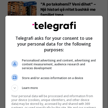
"A po takohemi? Veni dihet" –
Një histori që rritet bashkë me
familjet tona
Viva Fresh Store
Telegrafi asks for your consent to use
your personal data for the following
purposes:
Personalised advertising and content, advertising and
content measurement, audience research and
services development
Store and/or access information on a device
Learn more
Your personal data will be processed and information from
your device (cookies, unique identifiers, and other device
data) may be stored by, accessed by and shared with 369
partners, or used specifically by this site. We and our partners