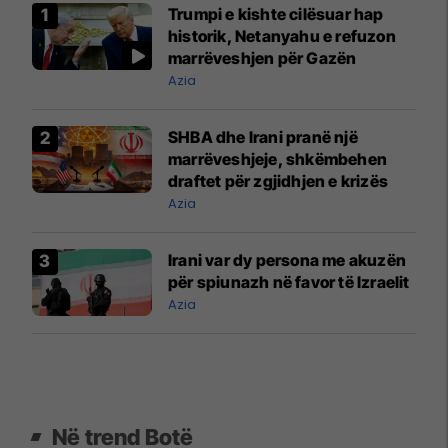
Trumpi e kishte cilësuar hap
historik, Netanyahu e refuzon
marrëveshjen për Gazën
Azia
SHBA dhe Irani pranë një
marrëveshjeje, shkëmbehen
draftet për zgjidhjen e krizës
Azia
Irani var dy persona me akuzën
për spiunazh në favor të Izraelit
Azia
Në trend Botë