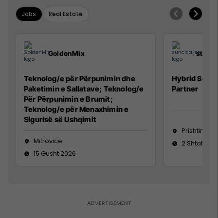
Jobs
Real Estate
GoldenMix
sunci
Teknolog/e për Përpunimin dhe
Hybrid Senio
Paketimin e Sallatave; Teknolog/e
Partner
Për Përpunimin e Brumit;
Teknolog/e për Menaxhimin e
Sigurisë së Ushqimit
Prishtinë
Mitrovicë
2 Shtator 2
15 Gusht 2026