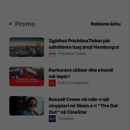
Promo
Reklamo këtu
Zgjidhni PrishtinaTicket për
udhëtimin tuaj drejt Hamburgut
Prishtina Ticket
Karburant cilësor dhe shumë
më tepër!
Petrol Company
Russell Crowe në rolin e një
shqiptari në filmin e ri “The Get
Out” në CineStar
Cinestar