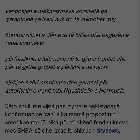
vendosjen e mekanizmave konkretë që
garantojnë se Irani nuk do të sulmohet më;
kompensimin e dëmeve të luftës dhe pagesën e
reparacioneve;
përfundimin e luftimeve në të gjitha frontet dhe
për të gjitha grupet e përfshira në rajon;
njohjen ndërkombëtare dhe garanci për
autoritetin e Iranit mbi Ngushticën e Hormuzit.
Këto zhvillime vijnë pasi zyrtarë pakistanezë
konfirmuan se Irani e ka marrë propozimin
amerikan me 15 pika për t’i dhënë fund sulmeve
mes SHBA-së dhe Izraelit, shkruan
skynews
.