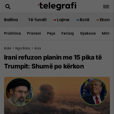
Ballina
Të fundit
Lajme
Botë
Ekono
Prishtina
Prizreni
Peja
Ferizaj
Gjakova
Mitrov
Botë
>
Nga Bota
>
Azia
Irani refuzon planin me 15 pika të
Trumpit: Shumë po kërkon