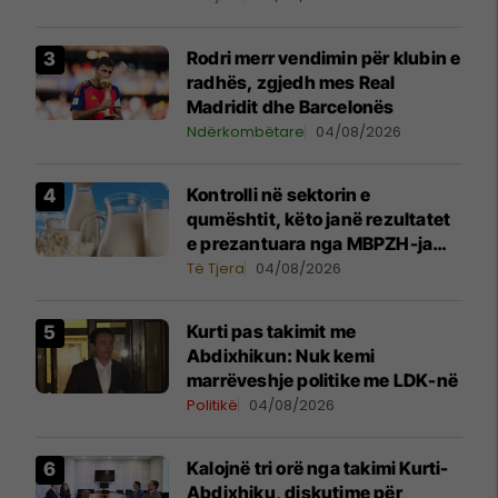
e qumështit
Rodri merr vendimin për klubin e
radhës, zgjedh mes Real
Madridit dhe Barcelonës
Ndërkombëtare
04/08/2026
Kontrolli në sektorin e
qumështit, këto janë rezultatet
e prezantuara nga MBPZH-ja
dhe AUV
Të Tjera
04/08/2026
Kurti pas takimit me
Abdixhikun: Nuk kemi
marrëveshje politike me LDK-në
Politikë
04/08/2026
Kalojnë tri orë nga takimi Kurti-
Abdixhiku, diskutime për