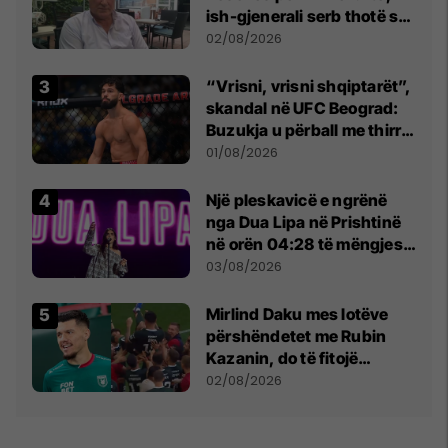
ish-gjenerali serb thotë se
dikush e tradhtoi në
02/08/2026
Beograd
“Vrisni, vrisni shqiptarët”,
skandal në UFC Beograd:
Buzukja u përball me thirrje
anti-shqiptare nga
01/08/2026
tribunat
Një pleskavicë e ngrënë
nga Dua Lipa në Prishtinë
në orën 04:28 të mëngjesit
- dhe bota digjitale serbe
03/08/2026
shpall gjendjen e luftës
Mirlind Daku mes lotëve
përshëndetet me Rubin
Kazanin, do të fitojë
miliona te Spartak Moska
02/08/2026