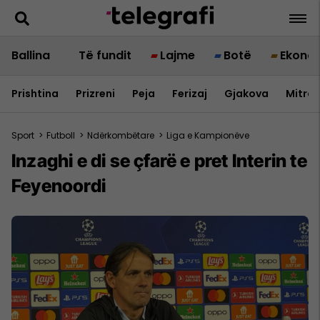
Ballina
Të fundit
Lajme
Botë
Ekono
Prishtina
Prizreni
Peja
Ferizaj
Gjakova
Mitrov
Sport
>
Futboll
>
Ndërkombëtare
>
Liga e Kampionëve
Inzaghi e di se çfarë e pret Interin te
Feyenoordi