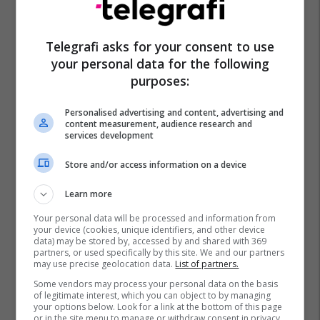
Telegrafi asks for your consent to use
Simone Inzaghi
Feyenoord Rotterdam
your personal data for the following
Liga E Kampionëve
Inter
purposes:
Personalised advertising and content, advertising and
content measurement, audience research and
services development
Store and/or access information on a device
Learn more
Your personal data will be processed and information from
your device (cookies, unique identifiers, and other device
data) may be stored by, accessed by and shared with 369
partners, or used specifically by this site. We and our partners
may use precise geolocation data.
List of partners.
Some vendors may process your personal data on the basis
of legitimate interest, which you can object to by managing
your options below. Look for a link at the bottom of this page
or in the site menu to manage or withdraw consent in privacy