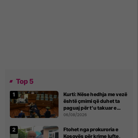
Top 5
Kurti: Nëse hedhja me vezë
është çmimi që duhet ta
paguaj për t’u takuar e
bashkëbiseduar jam i
06/08/2026
lumtur ta bëj këtë
Ftohet nga prokuroria e
Kosovës për krime lufte,