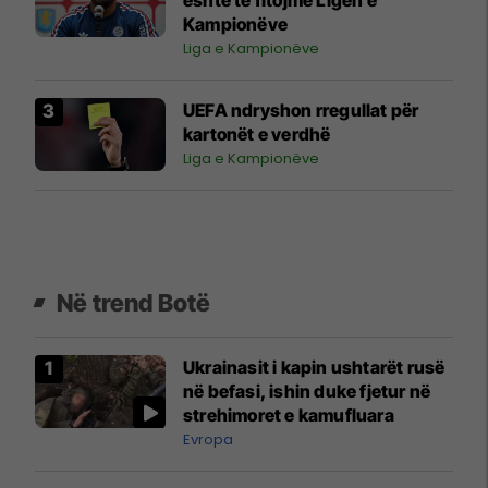
Kampionëve
Liga e Kampionëve
UEFA ndryshon rregullat për
kartonët e verdhë
Liga e Kampionëve
Në trend Botë
Ukrainasit i kapin ushtarët rusë
në befasi, ishin duke fjetur në
strehimoret e kamufluara
Evropa