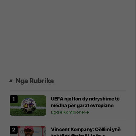
Nga Rubrika
UEFA njofton dy ndryshime të
mëdha për garat evropiane
Liga e Kampionëve
Vincent Kompany: Qëllimi ynë
është të fitojmë Ligën e