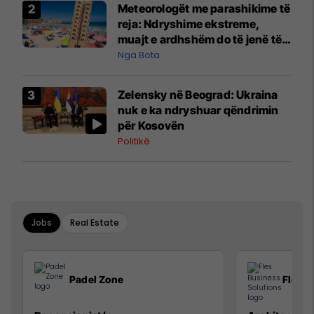
Meteorologët me parashikime të
reja: Ndryshime ekstreme,
muajt e ardhshëm do të jenë të
pazakontë
Nga Bota
Zelensky në Beograd: Ukraina
nuk e ka ndryshuar qëndrimin
për Kosovën
Politikë
Jobs
Real Estate
Padel Zone
Flex B