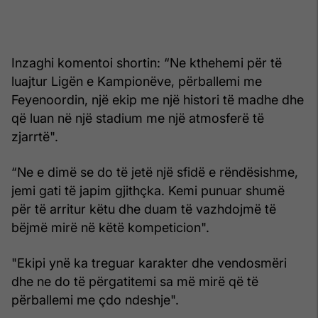
Inzaghi komentoi shortin: “Ne kthehemi për të
luajtur Ligën e Kampionëve, përballemi me
Feyenoordin, një ekip me një histori të madhe dhe
që luan në një stadium me një atmosferë të
zjarrtë".
“Ne e dimë se do të jetë një sfidë e rëndësishme,
jemi gati të japim gjithçka. Kemi punuar shumë
për të arritur këtu dhe duam të vazhdojmë të
bëjmë mirë në këtë kompeticion".
"Ekipi ynë ka treguar karakter dhe vendosmëri
dhe ne do të përgatitemi sa më mirë që të
përballemi me çdo ndeshje".