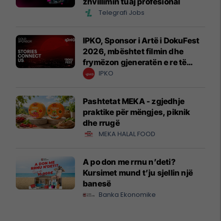
zhvillimin tuaj profesional
Telegrafi Jobs
IPKO, Sponsor i Artë i DokuFest
2026, mbështet filmin dhe
frymëzon gjeneratën e re të
krijuesve
IPKO
Pashtetat MEKA - zgjedhje
praktike për mëngjes, piknik
dhe rrugë
MEKA HALAL FOOD
A po don me rrnu n’deti?
Kursimet mund t’ju sjellin një
banesë
Banka Ekonomike