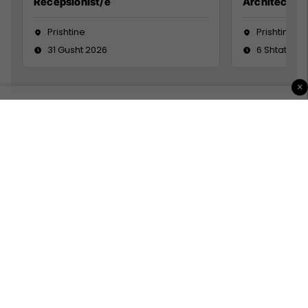
Recepsionist/e
Architect
Prishtine
Prishtinë
31 Gusht 2026
6 Shtator 2
×