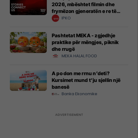
2026, mbështet filmin dhe
frymëzon gjeneratën e re të
krijuesve
IPKO
Pashtetat MEKA - zgjedhje
praktike për mëngjes, piknik
dhe rrugë
MEKA HALAL FOOD
A po don me rrnu n’deti?
Kursimet mund t’ju sjellin një
banesë
Banka Ekonomike