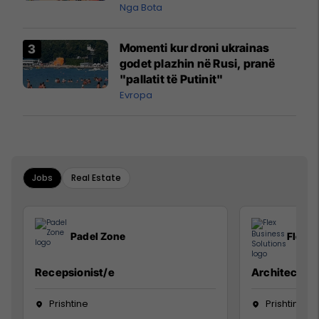
pazakontë
Nga Bota
Momenti kur droni ukrainas
godet plazhin në Rusi, pranë
"pallatit të Putinit"
Evropa
Jobs
Real Estate
Padel Zone
Flex B
Recepsionist/e
Architect
Prishtine
Prishtinë