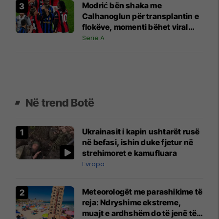
Modrić bën shaka me
Calhanoglun për transplantin e
flokëve, momenti bëhet viral
pas derbit
Serie A
Në trend Botë
Ukrainasit i kapin ushtarët rusë
në befasi, ishin duke fjetur në
strehimoret e kamufluara
Evropa
Meteorologët me parashikime të
reja: Ndryshime ekstreme,
muajt e ardhshëm do të jenë të