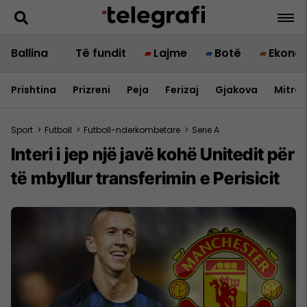
Ballina
Të fundit
Lajme
Botë
Ekono
Prishtina
Prizreni
Peja
Ferizaj
Gjakova
Mitrov
Sport
>
Futboll
>
Futboll-nderkombetare
>
Serie A
Interi i jep një javë kohë Unitedit për
të mbyllur transferimin e Perisicit