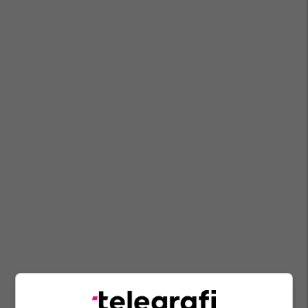
Inter
Man Utd
Transferimet
Ivan Perisic