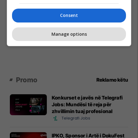
Consent
Manage options
Promo
Reklamo këtu
Konkurset e javës në Telegrafi
Jobs: Mundësi të reja për
zhvillimin tuaj profesional
Telegrafi Jobs
IPKO, Sponsor i Artë i DokuFest