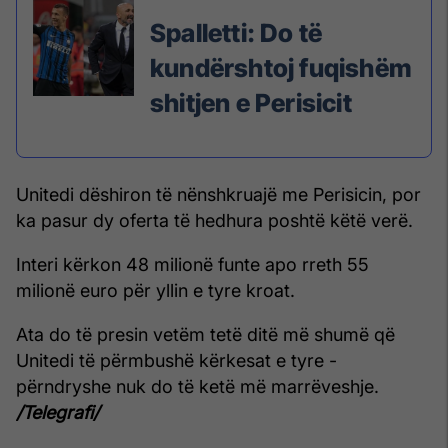
Spalletti: Do të
kundërshtoj fuqishëm
shitjen e Perisicit
Unitedi dëshiron të nënshkruajë me Perisicin, por
ka pasur dy oferta të hedhura poshtë këtë verë.
Interi kërkon 48 milionë funte apo rreth 55
milionë euro për yllin e tyre kroat.
Ata do të presin vetëm tetë ditë më shumë që
Unitedi të përmbushë kërkesat e tyre -
përndryshe nuk do të ketë më marrëveshje.
/Telegrafi/