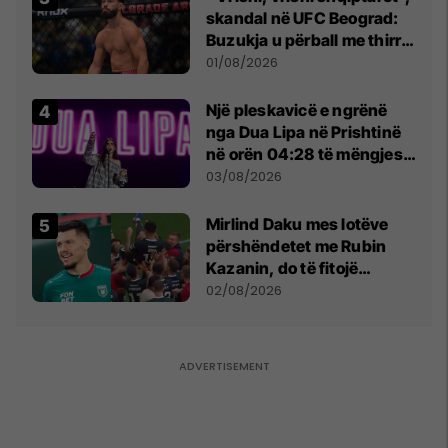
skandal në UFC Beograd:
Buzukja u përball me thirrje
anti-shqiptare nga
01/08/2026
tribunat
Një pleskavicë e ngrënë
nga Dua Lipa në Prishtinë
në orën 04:28 të mëngjesit
- dhe bota digjitale serbe
03/08/2026
shpall gjendjen e luftës
Mirlind Daku mes lotëve
përshëndetet me Rubin
Kazanin, do të fitojë
miliona te Spartak Moska
02/08/2026