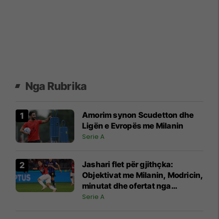
Nga Rubrika
Amorim synon Scudetton dhe
Ligën e Evropës me Milanin
Serie A
Jashari flet për gjithçka:
Objektivat me Milanin, Modricin,
minutat dhe ofertat nga
Juventusi e Atalanta
Serie A