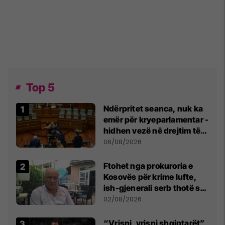
Top 5
Ndërpritet seanca, nuk ka
emër për kryeparlamentar -
hidhen vezë në drejtim të
Kurtit
06/08/2026
Ftohet nga prokuroria e
Kosovës për krime lufte,
ish-gjenerali serb thotë se
dikush e tradhtoi në
02/08/2026
Beograd
“Vrisni, vrisni shqiptarët”,