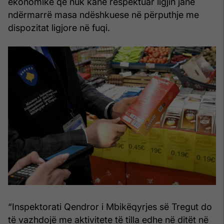
ekonomikë që nuk kanë respektuar ligjin janë
ndërmarrë masa ndëshkuese në përputhje me
dispozitat ligjore në fuqi.
“Inspektorati Qendror i Mbikëqyrjes së Tregut do
të vazhdojë me aktivitete të tilla edhe në ditët në