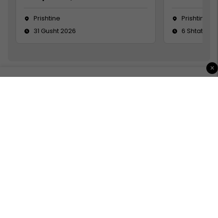
Prishtine
Prishtinë
31 Gusht 2026
6 Shtator 2
×