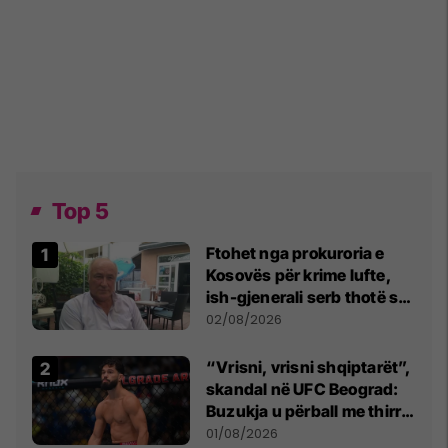
Top 5
Ftohet nga prokuroria e
Kosovës për krime lufte,
ish-gjenerali serb thotë se
dikush e tradhtoi në
02/08/2026
Beograd
“Vrisni, vrisni shqiptarët”,
skandal në UFC Beograd:
Buzukja u përball me thirrje
anti-shqiptare nga
01/08/2026