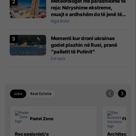
Meteorologët me parashikime të
reja: Ndryshime ekstreme,
muajt e ardhshëm do të jenë të
pazakontë
Nga Bota
Momenti kur droni ukrainas
godet plazhin në Rusi, pranë
"pallatit të Putinit"
Evropa
Jobs
Real Estate
Padel Zone
Flex B
Recepsionist/e
Architect