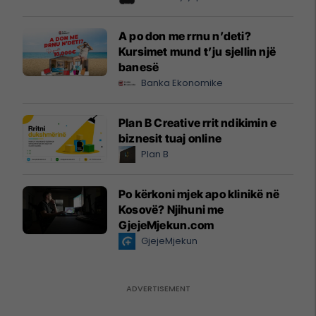
A po don me rrnu n’deti?
Kursimet mund t’ju sjellin një
banesë
Banka Ekonomike
Plan B Creative rrit ndikimin e
biznesit tuaj online
Plan B
Po kërkoni mjek apo klinikë në
Kosovë? Njihuni me
GjejeMjekun.com
GjejeMjekun