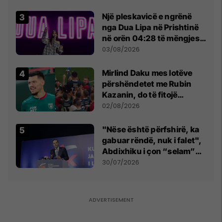
tribunat
Një pleskavicë e ngrënë
nga Dua Lipa në Prishtinë
në orën 04:28 të mëngjesit
- dhe bota digjitale serbe
03/08/2026
shpall gjendjen e luftës
Mirlind Daku mes lotëve
përshëndetet me Rubin
Kazanin, do të fitojë
miliona te Spartak Moska
02/08/2026
"Nëse është përfshirë, ka
gabuar rëndë, nuk i falet",
Abdixhiku i çon “selam”
Përparim Ramës
30/07/2026