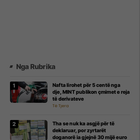
Nga Rubrika
Nafta lirohet për 5 centë nga
dje, MINT publikon çmimet e reja
të derivateve
Të Tjera
Tha se nuk ka asgjë për të
deklaruar, por zyrtarët
doganorë ia gjejnë 30 mijë euro