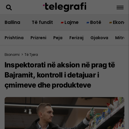
Ballina
Të fundit
Lajme
Botë
Ekono
Prishtina
Prizreni
Peja
Ferizaj
Gjakova
Mitrov
Ekonomi
>
Të Tjera
Inspektorati në aksion në prag të
Bajramit, kontroll i detajuar i
çmimeve dhe produkteve