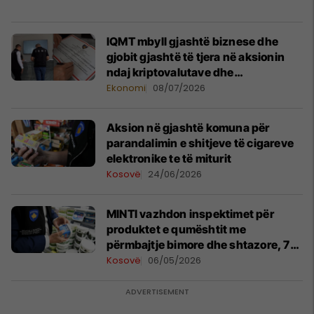
IQMT mbyll gjashtë biznese dhe
gjobit gjashtë të tjera në aksionin
ndaj kriptovalutave dhe
këmbimoreve
Ekonomi
08/07/2026
Aksion në gjashtë komuna për
parandalimin e shitjeve të cigareve
elektronike te të miturit
Kosovë
24/06/2026
MINTI vazhdon inspektimet për
produktet e qumështit me
përmbajtje bimore dhe shtazore, 7
kontrolle në katër qytete
Kosovë
06/05/2026