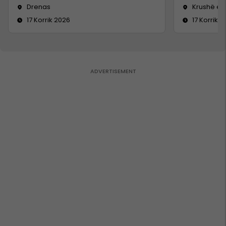
Drenas
Krushë e
17 Korrik 2026
17 Korrik 