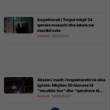
Inspektorati i Tregut mbyll 34
qendra masazhi dhe lokale me
muzikë nate
Kosovë
16/12/2024
Aksion i madh i Inspektoratit në disa
qytete: Mbyllen 30 biznese të
“muzikës live” dhe “qendrave të
masazheve”
Kosovë
24/06/2024