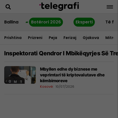
Ballina
Botërori 2026
Eksperti
Të fu
Prishtina
Prizreni
Peja
Ferizaj
Gjakova
Mitrov
Inspektorati Qendror I Mbikëqyrjes Së Tr
Mbyllen edhe dy biznese me
veprimtari të kriptovalutave dhe
këmbimoreve
Kosovë
10/07/2026