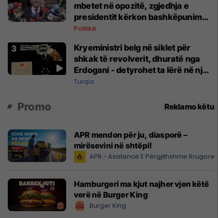
mbetet në opozitë, zgjedhja e
presidentit kërkon bashkëpunim
me LVV-në
Politikë
Kryeministri belg në siklet për
shkak të revolverit, dhuratë nga
Erdogani - detyrohet ta lërë në një
bazë ushtarake
Turqia
Promo
Reklamo këtu
APR mendon për ju, diasporë –
mirësevini në shtëpi!
APR - Asistencë E Përgjithshme Rrugore
Hamburgeri ma kjut najher vjen këtë
verë në Burger King
Burger King