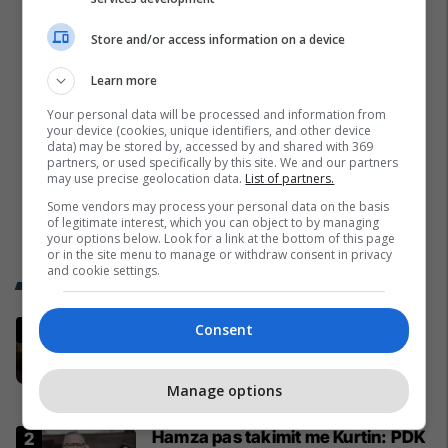
Store and/or access information on a device
Learn more
Your personal data will be processed and information from
your device (cookies, unique identifiers, and other device
data) may be stored by, accessed by and shared with 369
partners, or used specifically by this site. We and our partners
may use precise geolocation data.
List of partners.
Some vendors may process your personal data on the basis
of legitimate interest, which you can object to by managing
your options below. Look for a link at the bottom of this page
or in the site menu to manage or withdraw consent in privacy
and cookie settings.
Trend Telegrafi
Pse SHBA-ja goditi
Consent
infrastrukturën mbrëmë ndërsa
sot vazhdoi të zmbrapsë sulmet
Manage options
iraniane
Azia
Hamza pas takimit me Kurtin: PDK