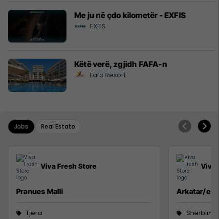
Me ju në çdo kilometër - EXFIS
EXFIS
Këtë verë, zgjidh FAFA-n
Fafa Resort
Jobs
Real Estate
Viva Fresh Store
Viva 
Pranues Malli
Arkatar/e
Tjera
Shërbime 