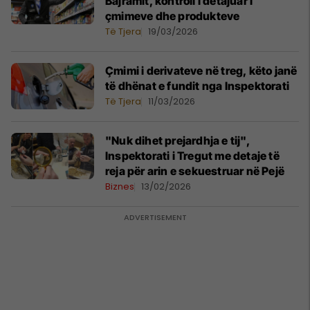
Bajramit, kontroll i detajuar i
çmimeve dhe produkteve
Të Tjera
19/03/2026
Çmimi i derivateve në treg, këto janë
të dhënat e fundit nga Inspektorati
Të Tjera
11/03/2026
"Nuk dihet prejardhja e tij",
Inspektorati i Tregut me detaje të
reja për arin e sekuestruar në Pejë
Biznes
13/02/2026