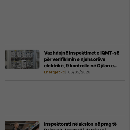
Vazhdojnë inspektimet e IQMT-së
për verifikimin e njehsorëve
elektrikë, 9 kontrolle në Gjilan e
Mitrovicë
Energjetika
06/05/2026
Inspektorati në aksion në prag të