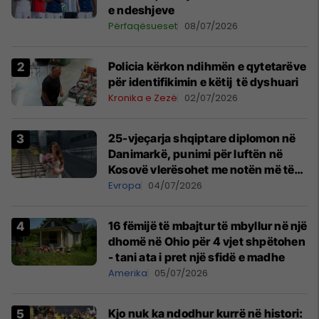
e ndeshjeve
Përfaqësueset
08/07/2026
Policia kërkon ndihmën e qytetarëve
për identifikimin e këtij të dyshuari
Kronika e Zezë
02/07/2026
25-vjeçarja shqiptare diplomon në
Danimarkë, punimi për luftën në
Kosovë vlerësohet me notën më të
lartë
Evropa
04/07/2026
16 fëmijë të mbajtur të mbyllur në një
dhomë në Ohio për 4 vjet shpëtohen
- tani ata i pret një sfidë e madhe
Amerika
05/07/2026
Kjo nuk ka ndodhur kurrë në histori: