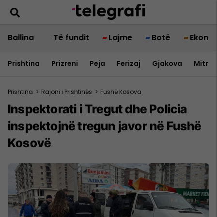
Ballina
Të fundit
Lajme
Botë
Ekono
Prishtina
Prizreni
Peja
Ferizaj
Gjakova
Mitrov
Prishtina
>
Rajoni i Prishtinës
>
Fushë Kosova
Inspektorati i Tregut dhe Policia
inspektojnë tregun javor në Fushë
Kosovë