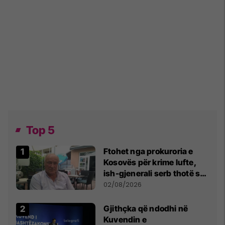
Top 5
Ftohet nga prokuroria e
Kosovës për krime lufte,
ish-gjenerali serb thotë se
dikush e tradhtoi në
02/08/2026
Beograd
Gjithçka që ndodhi në
Kuvendin e