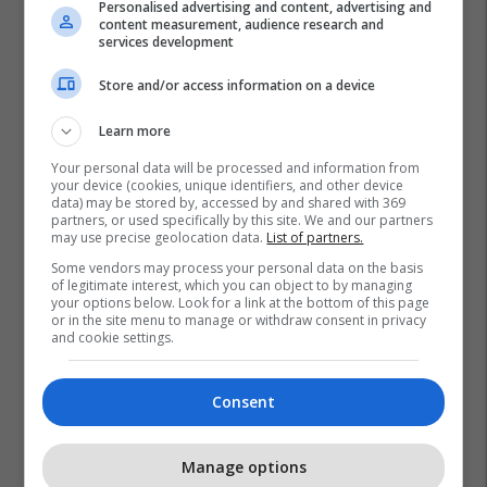
Personalised advertising and content, advertising and
content measurement, audience research and
services development
Store and/or access information on a device
Prishtina Lokale
Inspektorati I Tregut
Learn more
Policia E Kosovës
Komuna E Fushë Kosovës
Prishtina
Your personal data will be processed and information from
your device (cookies, unique identifiers, and other device
data) may be stored by, accessed by and shared with 369
partners, or used specifically by this site. We and our partners
may use precise geolocation data.
List of partners.
Some vendors may process your personal data on the basis
of legitimate interest, which you can object to by managing
your options below. Look for a link at the bottom of this page
or in the site menu to manage or withdraw consent in privacy
and cookie settings.
Consent
Manage options