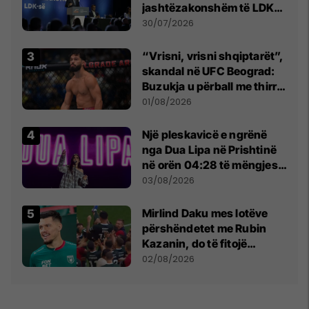
jashtëzakonshëm të LDK-
së
30/07/2026
“Vrisni, vrisni shqiptarët”,
skandal në UFC Beograd:
Buzukja u përball me thirrje
anti-shqiptare nga
01/08/2026
tribunat
Një pleskavicë e ngrënë
nga Dua Lipa në Prishtinë
në orën 04:28 të mëngjesit
- dhe bota digjitale serbe
03/08/2026
shpall gjendjen e luftës
Mirlind Daku mes lotëve
përshëndetet me Rubin
Kazanin, do të fitojë
miliona te Spartak Moska
02/08/2026