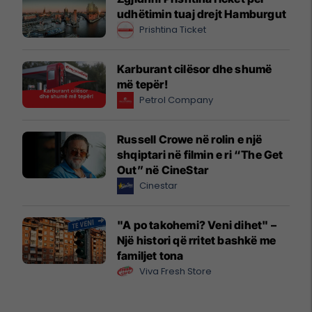
udhëtimin tuaj drejt Hamburgut
Prishtina Ticket
Karburant cilësor dhe shumë
më tepër!
Petrol Company
Russell Crowe në rolin e një
shqiptari në filmin e ri “The Get
Out” në CineStar
Cinestar
"A po takohemi? Veni dihet" –
Një histori që rritet bashkë me
familjet tona
Viva Fresh Store