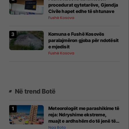
procedurat qytetarëve, Gjendja
Civile hapet edhe të shtunave
Fushë Kosova
Komuna e Fushë Kosovës
paralajmëron gjoba për ndotësit
e mjedisit
Fushë Kosova
Në trend Botë
Meteorologët me parashikime të
reja: Ndryshime ekstreme,
muajt e ardhshëm do të jenë të
pazakontë
Nga Bota