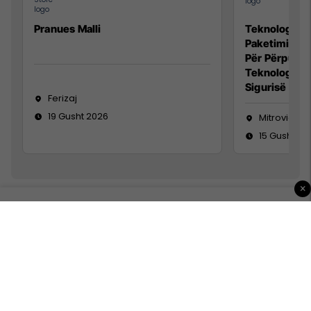
Pranues Malli
Teknolog/e p
Paketimin e 
Për Përpunim
Teknolog/e 
Sigurisë së 
Ferizaj
19 Gusht 2026
Mitrovicë
15 Gusht 20
×