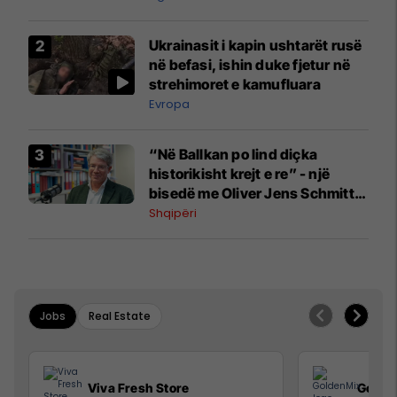
Ukrainasit i kapin ushtarët rusë
në befasi, ishin duke fjetur në
strehimoret e kamufluara
Evropa
“Në Ballkan po lind diçka
historikisht krejt e re” - një
bisedë me Oliver Jens Schmitt
mbi protestat në Shqipëri dhe të
Shqipëri
kaluarën e rajonit
Jobs
Real Estate
Viva Fresh Store
Golde