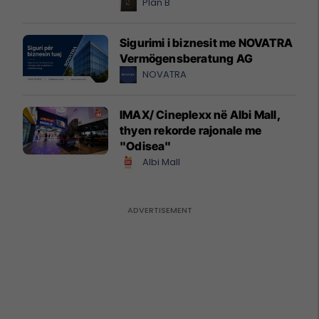
Plan B
Sigurimi i biznesit me NOVATRA
Vermögensberatung AG
NOVATRA
IMAX/ Cineplexx në Albi Mall,
thyen rekorde rajonale me
"Odisea"
Albi Mall