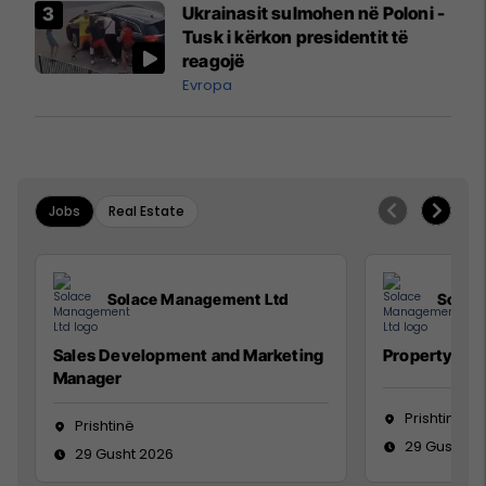
Ukrainasit sulmohen në Poloni -
Mançesterit
Tusk i kërkon presidentit të
reagojë
Evropa
Jobs
Real Estate
Solace Management Ltd
Solac
Sales Development and Marketing
Property Ma
Manager
Prishtinë
Prishtinë
29 Gusht 2
29 Gusht 2026