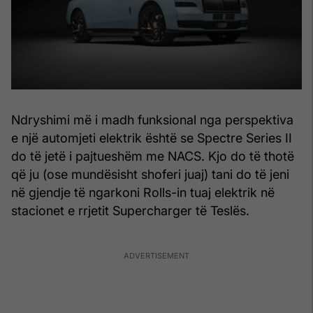
Ndryshimi më i madh funksional nga perspektiva
e një automjeti elektrik është se Spectre Series II
do të jetë i pajtueshëm me NACS. Kjo do të thotë
që ju (ose mundësisht shoferi juaj) tani do të jeni
në gjendje të ngarkoni Rolls-in tuaj elektrik në
stacionet e rrjetit Supercharger të Teslës.