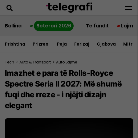
Ballina
Botërori 2026
Të fundit
Lajme
Prishtina
Prizreni
Peja
Ferizaj
Gjakova
Mitrov
Tech
>
Auto & Transport
>
Auto Lajme
Imazhet e para të Rolls-Royce
Spectre Seria II 2027: Më shumë
fuqi dhe rreze - i njëjti dizajn
elegant