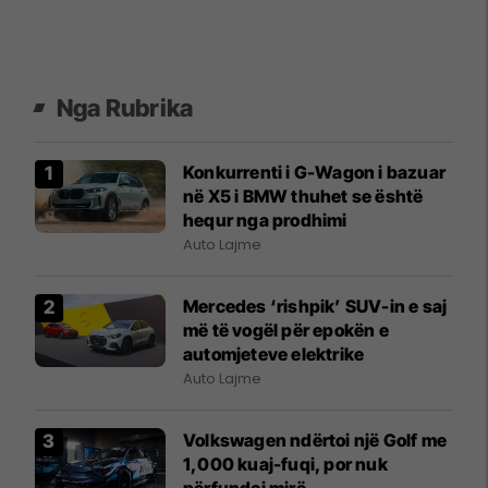
Nga Rubrika
Konkurrenti i G-Wagon i bazuar
në X5 i BMW thuhet se është
hequr nga prodhimi
Auto Lajme
Mercedes ‘rishpik’ SUV-in e saj
më të vogël për epokën e
automjeteve elektrike
Auto Lajme
Volkswagen ndërtoi një Golf me
1,000 kuaj-fuqi, por nuk
përfundoi mirë