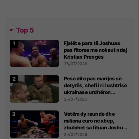
Top 5
Fjalët e para të Joshuas
pas fitores me nokaut ndaj
Kristian Prengës
26/07/2026
Pesë ditë pas marrjes së
detyrës, shefi i ri i ushtrisë
ukrainase urdhëron
kontroll të madh
26/07/2026
Vetëm dy raunde dhe
miliona euro në xhep,
zbulohet sa fituan Joshua
e Prenga
26/07/2026