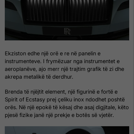
Ekziston edhe një orë e re në panelin e
instrumenteve. I frymëzuar nga instrumentet e
aeroplanëve, ajo merr një trajtim grafik të zi dhe
akrepa metalikë të derdhur.
Brenda të njëjtit element, një figurinë e fortë e
Spirit of Ecstasy prej çeliku inox ndodhet poshtë
orës. Në një epokë të kësaj dhe asaj digjitale, këto
pjesë fizike janë një prekje e botës së vjetër.