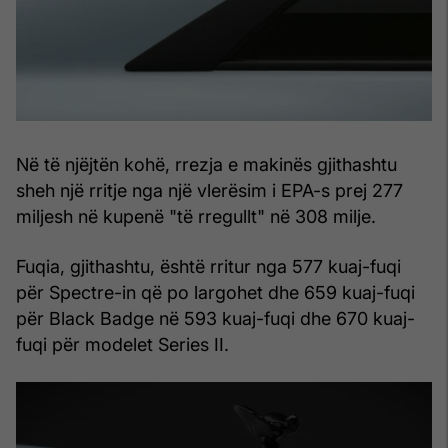
Në të njëjtën kohë, rrezja e makinës gjithashtu
sheh një rritje nga një vlerësim i EPA-s prej 277
miljesh në kupenë "të rregullt" në 308 milje.
Fuqia, gjithashtu, është rritur nga 577 kuaj-fuqi
për Spectre-in që po largohet dhe 659 kuaj-fuqi
për Black Badge në 593 kuaj-fuqi dhe 670 kuaj-
fuqi për modelet Series II.