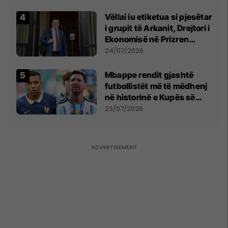
Vëllai iu etiketua si pjesëtar
i grupit të Arkanit, Drejtori i
Ekonomisë në Prizren
mohon pretendimet
24/07/2026
Mbappe rendit gjashtë
futbollistët më të mëdhenj
në historinë e Kupës së
Botës, Messi mbetet i dyti
23/07/2026