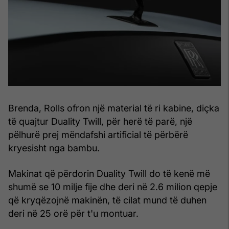
Brenda, Rolls ofron një material të ri kabine, diçka
të quajtur Duality Twill, për herë të parë, një
pëlhurë prej mëndafshi artificial të përbërë
kryesisht nga bambu.
Makinat që përdorin Duality Twill do të kenë më
shumë se 10 milje fije dhe deri në 2.6 milion qepje
që kryqëzojnë makinën, të cilat mund të duhen
deri në 25 orë për t'u montuar.