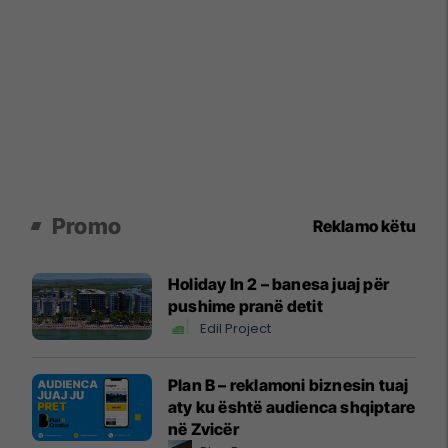
Promo
Reklamo këtu
Holiday In 2 – banesa juaj për
pushime pranë detit
Edil Project
Plan B – reklamoni biznesin tuaj
aty ku është audienca shqiptare
në Zvicër