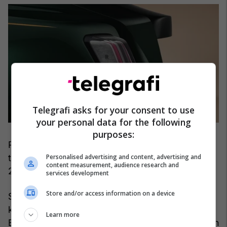
Telegrafi asks for your consent to use
your personal data for the following
purposes:
Pra, mund të konkludojmë se afishet në këto do
Personalised advertising and content, advertising and
të mbeten mjaft konsistente me modelet e vitit
content measurement, audience research and
2026.
services development
Store and/or access information on a device
Si kujtesë, ato kushtojnë 397,750 dollarë për
kupen e rregullt dhe 467,750 dollarë për Black
Learn more
Badge. Ndoshta të shpenzosh shumë dhe të blesh