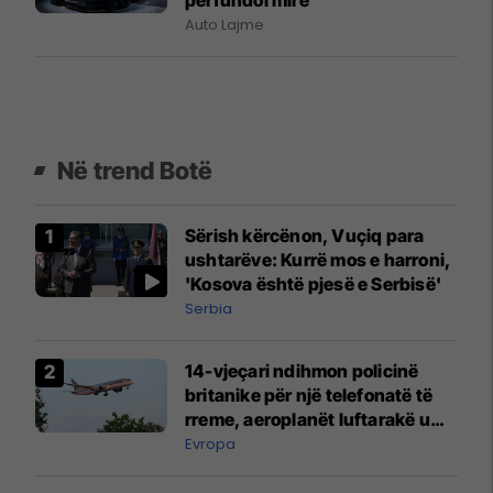
Auto Lajme
Në trend Botë
Sërish kërcënon, Vuçiq para
ushtarëve: Kurrë mos e harroni,
'Kosova është pjesë e Serbisë'
Serbia
14-vjeçari ndihmon policinë
britanike për një telefonatë të
rreme, aeroplanët luftarakë u
ngritën në ajër për të
Evropa
interceptuar fluturaken e Qatar
Airways që po shkonte drejt