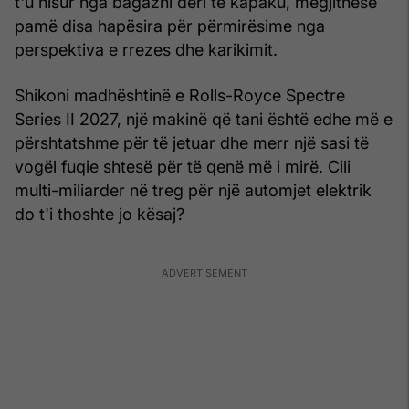
t'u nisur nga bagazhi deri te kapaku, megjithëse
pamë disa hapësira për përmirësime nga
perspektiva e rrezes dhe karikimit.
Shikoni madhështinë e Rolls-Royce Spectre
Series II 2027, një makinë që tani është edhe më e
përshtatshme për të jetuar dhe merr një sasi të
vogël fuqie shtesë për të qenë më i mirë. Cili
multi-miliarder në treg për një automjet elektrik
do t'i thoshte jo kësaj?