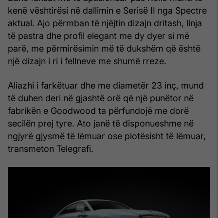
kenë vështirësi në dallimin e Serisë II nga Spectre
aktual. Ajo përmban të njëjtin dizajn dritash, linja
të pastra dhe profil elegant me dy dyer si më
parë, me përmirësimin më të dukshëm që është
një dizajn i ri i fellneve me shumë rreze.
Aliazhi i farkëtuar dhe me diametër 23 inç, mund
të duhen deri në gjashtë orë që një punëtor në
fabrikën e Goodwood ta përfundojë me dorë
secilën prej tyre. Ato janë të disponueshme në
ngjyrë gjysmë të lëmuar ose plotësisht të lëmuar,
transmeton Telegrafi.