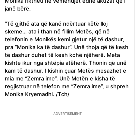
Monika riktheu në vëmendjet edhe akuzat që i
janë bërë.
“Të gjithë ata që kanë ndërtuar këtë lloj
skeme… ata i than në fillim Metës, që në
telefonin e Monikës kemi gjetur një të dashur,
pra “Monika ka të dashur”. Unë thoja që të kesh
të dashur duhet të kesh kohë njëherë. Meta
kishte ikur nga shtëpia atëherë. Thonin që unë
kam të dashur. I kishin çuar Metës mesazhet e
mia me “Zemra ime”. Unë Metën e kisha të
regjistruar në telefon me “Zemra ime”, u shpreh
Monika Kryemadhi. /Tch/