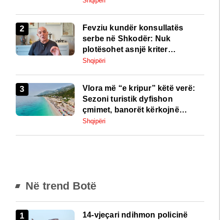
Shqipëri
Fevziu kundër konsullatës
serbe në Shkodër: Nuk
plotësohet asnjë kriter
ndërkombëtar
Shqipëri
Vlora më “e kripur” këtë verë:
Sezoni turistik dyfishon
çmimet, banorët kërkojnë
ndërhyrje
Shqipëri
Në trend Botë
14-vjeçari ndihmon policinë