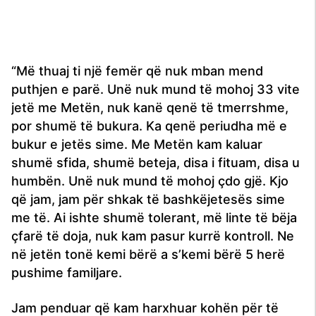
“Më thuaj ti një femër që nuk mban mend
puthjen e parë. Unë nuk mund të mohoj 33 vite
jetë me Metën, nuk kanë qenë të tmerrshme,
por shumë të bukura. Ka qenë periudha më e
bukur e jetës sime. Me Metën kam kaluar
shumë sfida, shumë beteja, disa i fituam, disa u
humbën. Unë nuk mund të mohoj çdo gjë. Kjo
që jam, jam për shkak të bashkëjetesës sime
me të. Ai ishte shumë tolerant, më linte të bëja
çfarë të doja, nuk kam pasur kurrë kontroll. Ne
në jetën tonë kemi bërë a s’kemi bërë 5 herë
pushime familjare.
Jam penduar që kam harxhuar kohën për të