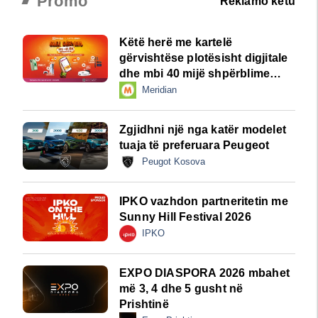
Promo
Reklamo këtu
Këtë herë me kartelë
gërvishtëse plotësisht digjitale
dhe mbi 40 mijë shpërblime
instant!
Meridian
Zgjidhni një nga katër modelet
tuaja të preferuara Peugeot
Peugot Kosova
IPKO vazhdon partneritetin me
Sunny Hill Festival 2026
IPKO
EXPO DIASPORA 2026 mbahet
më 3, 4 dhe 5 gusht në
Prishtinë