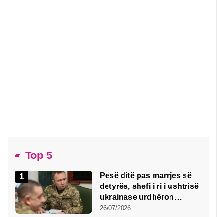
Top 5
Pesë ditë pas marrjes së
detyrës, shefi i ri i ushtrisë
ukrainase urdhëron
kontroll të madh
26/07/2026