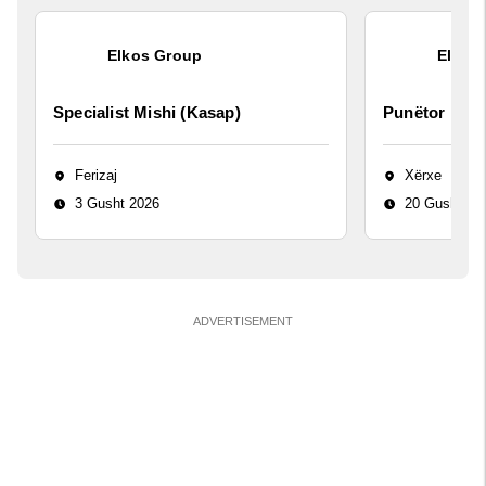
Elkos Group
Elkos
Specialist Mishi (Kasap)
Punëtor në 
Ferizaj
Xërxe
3 Gusht 2026
20 Gusht 20