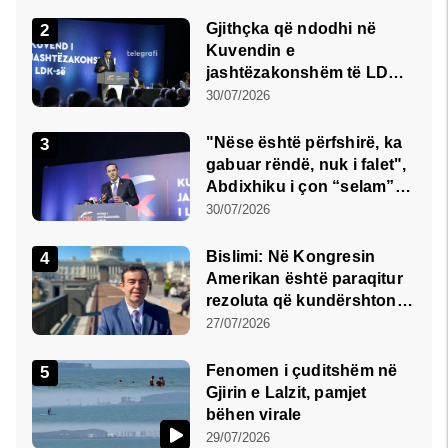
Gjithçka që ndodhi në
Kuvendin e
jashtëzakonshëm të LDK-
së
30/07/2026
"Nëse është përfshirë, ka
gabuar rëndë, nuk i falet",
Abdixhiku i çon “selam”
Përparim Ramës
30/07/2026
Bislimi: Në Kongresin
Amerikan është paraqitur
rezoluta që kundërshton
mbajtjen e Asamblesë
27/07/2026
Parlamentare të OSBE-së
në Beograd
Fenomen i çuditshëm në
Gjirin e Lalzit, pamjet
bëhen virale
29/07/2026