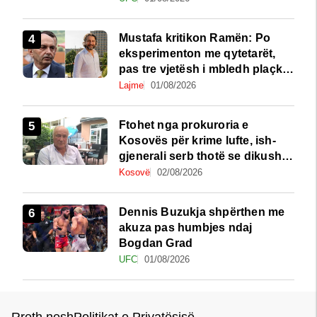
Mustafa kritikon Ramën: Po
eksperimenton me qytetarët,
pas tre vjetësh i mbledh plaçkat
për Londër
Lajme
01/08/2026
Ftohet nga prokuroria e
Kosovës për krime lufte, ish-
gjenerali serb thotë se dikush e
tradhtoi në Beograd
Kosovë
02/08/2026
Dennis Buzukja shpërthen me
akuza pas humbjes ndaj
Bogdan Grad
UFC
01/08/2026
Rreth nesh
Politikat e Privatësisë