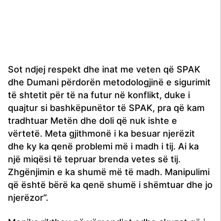
Sot ndjej respekt dhe inat me veten që SPAK
dhe Dumani përdorën metodologjinë e sigurimit
të shtetit për të na futur në konflikt, duke i
quajtur si bashkëpunëtor të SPAK, pra që kam
tradhtuar Metën dhe doli që nuk ishte e
vërtetë. Meta gjithmonë i ka besuar njerëzit
dhe ky ka qenë problemi më i madh i tij. Ai ka
një miqësi të tepruar brenda vetes së tij.
Zhgënjimin e ka shumë më të madh. Manipulimi
që është bërë ka qenë shumë i shëmtuar dhe jo
njerëzor”.