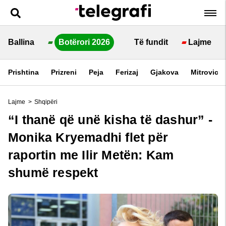
Ballina
Botërori 2026
Të fundit
Lajme
Prishtina
Prizreni
Peja
Ferizaj
Gjakova
Mitrovica
Lajme
>
Shqipëri
“I thanë që unë kisha të dashur” -
Monika Kryemadhi flet për
raportin me Ilir Metën: Kam
shumë respekt