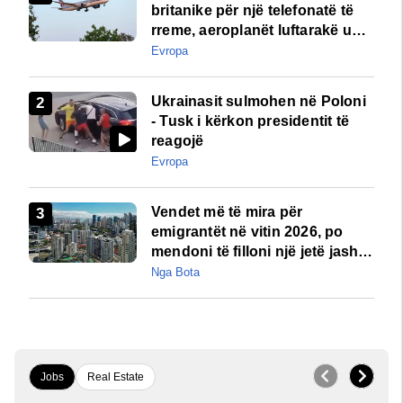
britanike për një telefonatë të
rreme, aeroplanët luftarakë u
ngritën në ajër për të
Evropa
interceptuar fluturaken e Qatar
Airways që po shkonte drejt
Ukrainasit sulmohen në Poloni
Mançesterit
- Tusk i kërkon presidentit të
reagojë
Evropa
Vendet më të mira për
emigrantët në vitin 2026, po
mendoni të filloni një jetë jashtë
vendit?
Nga Bota
Jobs
Real Estate