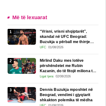
Më të lexuarat
“Vrisni, vrisni shqiptarët”,
skandal në UFC Beograd:
Buzukja u përball me thirrje
anti-shqiptare nga tribunat
UFC
01/08/2026
Mirlind Daku mes lotëve
përshëndetet me Rubin
Kazanin, do të fitojë miliona te
Spartak Moska
Ligat tjera
02/08/2026
Dennis Buzukja mposhtet në
Beograd, vendimi i gjyqtarit
shkakton polemika të mëdha
UFC
01/08/2026