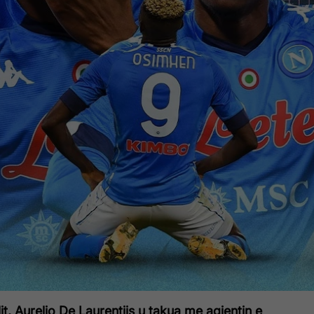
it, Aurelio De Laurentiis u takua me agjentin e