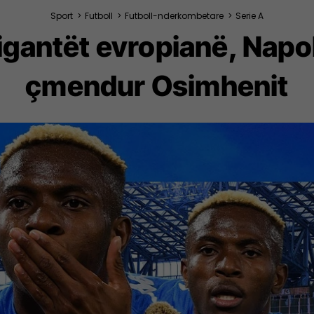
Sport
>
Futboll
>
Futboll-nderkombetare
>
Serie A
jigantët evropianë, Napo
çmendur Osimhenit