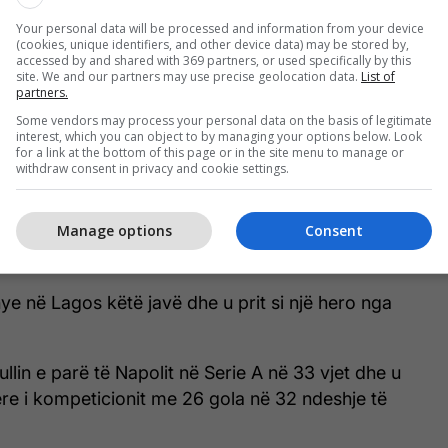
alia raporton se ata vendosën çmimin e kërkuar në
Your personal data will be processed and information from your device
euro, kështu që asgjë më poshtë se nuk do të
(cookies, unique identifiers, and other device data) may be stored by,
accessed by and shared with 369 partners, or used specifically by this
site. We and our partners may use precise geolocation data.
List of
partners.
r interes nga Manchester United, Paris Saint-
Some vendors may process your personal data on the basis of legitimate
ea, shifrat besohet të jenë më afër 100 milionë
interest, which you can object to by managing your options below. Look
for a link at the bottom of this page or in the site menu to manage or
withdraw consent in privacy and cookie settings.
ja e kontratës, pasi nëse Osimhen rinovon, atëherë
Manage options
Consent
ogë që pasqyron vlerën që i është dhënë në merkato
De Laurentiis nuk e ka arritur ende atë pikë.
thye në Lagos këtë javë dhe u prit si një hero nga
itullin e parë të Napolit në Serie A në 33 vjet dhe u
e i kompeticionit me 26 gola në 32 ndeshje të