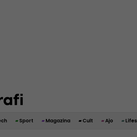
ech
Sport
Magazina
Cult
Ajo
Life