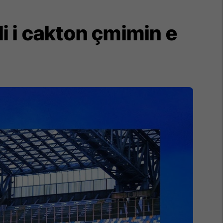
li i cakton çmimin e