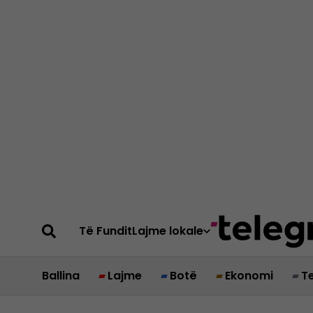
Të Fundit
Lajme lokale
Ballina
Lajme
Botë
Ekonomi
T