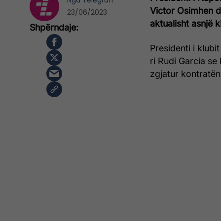
Nga
Telegrafi
Victor Osimhen dh
23/06/2023
aktualisht asnjë k
Presidenti i klubit
ri Rudi Garcia se 
zgjatur kontratën