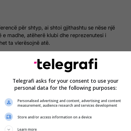
ferencë për shtyp, ai shtoi gjithashtu se nëse një
 e madhe, atëherë klubi dhe reprezenutesi i
het ta vlerësojnë atë.
Del në pah plani i Napolit
për t’i mbajtur larg
Telegrafi asks for your consent to use your
personal data for the following purposes:
gjigantët evropianë nga
Osimhen
Personalised advertising and content, advertising and content
measurement, audience research and services development
Store and/or access information on a device
De Laurentiis u takua me agjentin Roberto Calenda
Learn more