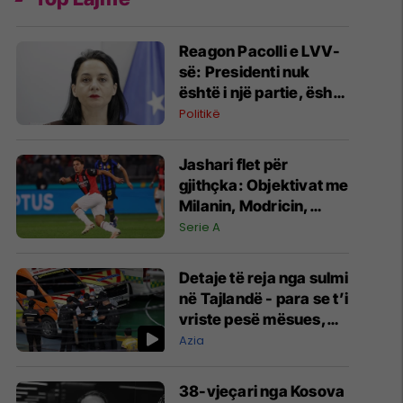
Reagon Pacolli e LVV-
së: Presidenti nuk
është i një partie, është
i Republikës
Politikë
Jashari flet për
gjithçka: Objektivat me
Milanin, Modricin,
minutat dhe ofertat
Serie A
nga Juventusi e
Atalanta
Detaje të reja nga sulmi
në Tajlandë - para se t’i
vriste pesë mësues,
nxënësi kishte vrarë
Azia
gjyshërit e tij
38-vjeçari nga Kosova