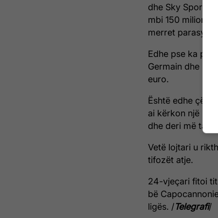
dhe Sky Sport It
mbi 150 milionë 
merret parasysh.
Edhe pse ka pasu
Germain dhe Chels
euro.
Është edhe çësht
ai kërkon një rr
dhe deri më tani 
Vetë lojtari u rik
tifozët atje.
24-vjeçari fitoi t
bë Capocannonier
ligës. /
Telegrafi
/