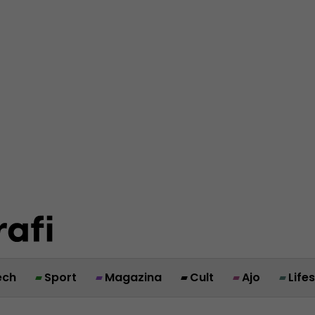
ech
Sport
Magazina
Cult
Ajo
Life