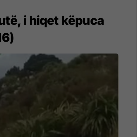
utë, i hiqet këpuca
16)