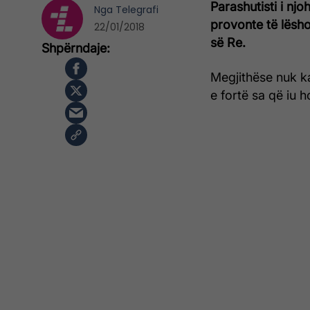
Parashutisti i nj
Nga
Telegrafi
provonte të lësh
22/01/2018
së Re.
Megjithëse nuk ka
e fortë sa që iu 