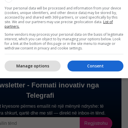
Your personal data will be processed and information from your device
(cookies, unique identifiers, and other device data) may be stored by,
accessed by and shared with 369 partners, or used specifically by this
site. We and our partners may use precise geolocation data.
List of
partners.
Some vendors may process your personal data on the basis of legitimate
interest, which you can object to by managing your options below. Look
for a link at the bottom of this page or in the site menu to manage or
withdraw consent in privacy and cookie settings.
Manage options
Consent