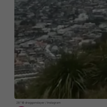
28:"© draggonslayer / Instagram