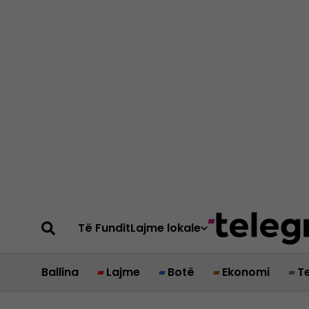
Të Fundit
Lajme lokale
Ballina
Lajme
Botë
Ekonomi
T