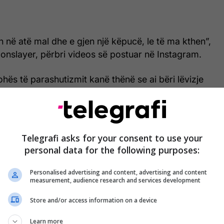
në atë mal dhe e gjen një këpucë, le të ma kthen”,
onslayer, përbri videos së postuar në Instagram.
ohës të parashutizmit kanë thënë se ai bëri lëvizje
rsa zona ku u lëshua është shumë e favorshme për
rafi/
Telegrafi asks for your consent to use your
personal data for the following purposes:
Personalised advertising and content, advertising and content
measurement, audience research and services development
Store and/or access information on a device
Learn more