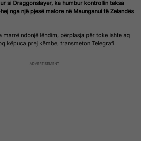
ohur si Draggonslayer, ka humbur kontrollin teksa
ohej nga një pjesë malore në Maunganui të Zelandës
 marrë ndonjë lëndim, përplasja për toke ishte aq
hoq këpuca prej këmbe, transmeton Telegrafi.