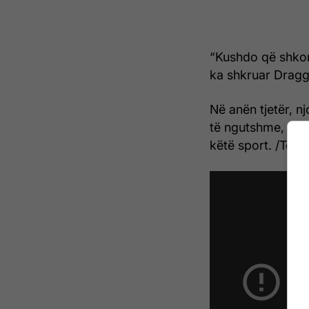
“Kushdo që shkon 
ka shkruar Dragg
Në anën tjetër, nj
të ngutshme, ndë
këtë sport. /Teleg