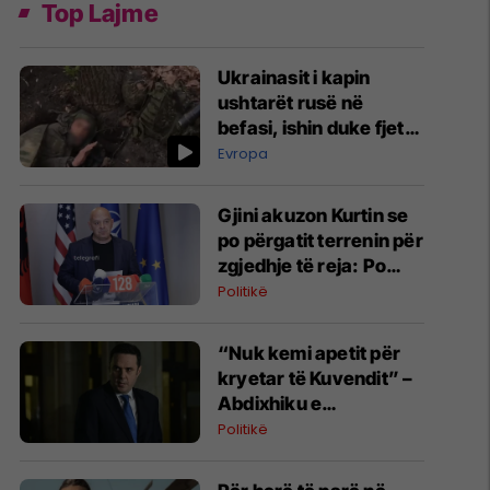
Top Lajme
Ukrainasit i kapin
ushtarët rusë në
befasi, ishin duke fjetur
në strehimoret e
Evropa
kamufluara
Gjini akuzon Kurtin se
po përgatit terrenin për
zgjedhje të reja: Po
manipulon opinionin
Politikë
publik
“Nuk kemi apetit për
kryetar të Kuvendit” –
Abdixhiku e
konsideron si figurë
Politikë
ceremoniale