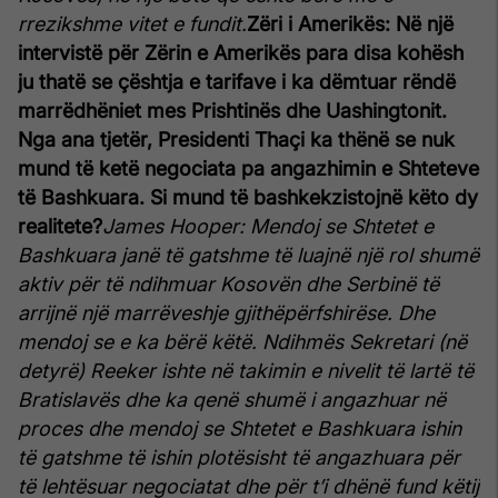
rrezikshme vitet e fundit.
Zëri i Amerikës: Në një
intervistë për Zërin e Amerikës para disa kohësh
ju thatë se çështja e tarifave i ka dëmtuar rëndë
marrëdhëniet mes Prishtinës dhe Uashingtonit.
Nga ana tjetër, Presidenti Thaçi ka thënë se nuk
mund të ketë negociata pa angazhimin e Shteteve
të Bashkuara. Si mund të bashkekzistojnë këto dy
realitete?
James Hooper: Mendoj se Shtetet e
Bashkuara janë të gatshme të luajnë një rol shumë
aktiv për të ndihmuar Kosovën dhe Serbinë të
arrijnë një marrëveshje gjithëpërfshirëse. Dhe
mendoj se e ka bërë këtë. Ndihmës Sekretari (në
detyrë) Reeker ishte në takimin e nivelit të lartë të
Bratislavës dhe ka qenë shumë i angazhuar në
proces dhe mendoj se Shtetet e Bashkuara ishin
të gatshme të ishin plotësisht të angazhuara për
të lehtësuar negociatat dhe për t’i dhënë fund këtij