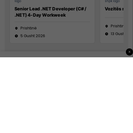
Senior Lead .NET Developer (C# /
Vozitës me K
.NET) 4-Day Workweek
Prishtinë
Prishtinë
13 Gusht 20
5 Gusht 2026
×