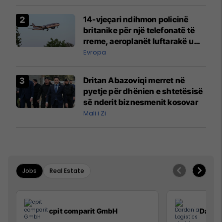
14-vjeçari ndihmon policinë
britanike për një telefonatë të
rreme, aeroplanët luftarakë u
ngritën në ajër për të
Evropa
interceptuar fluturaken e Qatar
Airways që po shkonte drejt
Dritan Abazoviqi merret në
Mançesterit
pyetje për dhënien e shtetësisë
së nderit biznesmenit kosovar
Mali i Zi
Jobs
Real Estate
cpit comparit GmbH
Dardan