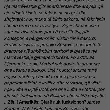
një marrëveshje gjithëpërfshirëse dhe arsyeja që
ajo dështoi ishte në fakt jo se serbët dhe
shqiptarët nuk mund të binin dakord, në fakt ishin
shumë pranë marrëveshjes. Sigurisht duheshin
sqaruar disa detaje por në përgjithësi, për
konceptin e përgjithshëm kishin rënë dakord.
Problemi ishte se populli i Kosovës nuk donte të
pranonte një shkëmbim territori si pjesë të një
marrëveshjeje gjithëpërfshirëse. Po ashtu as
Gjermania, zonja Merkel nuk donte ta pranonte
dhe kështu e bllokoi. Unë i kuptoj shumë mirë
ndjeshmëritë që mund të kenë gjermanët për
paprekshmërinë e kufijve dhe territorit, që vijnë
nga Lufta e Dytë Botërore dhe Lufta e Ftohtë, por
kjo nuk funksionon në Ballkan, atje është ndryshe.
...
Zëri i Amerikës: Çfarë nuk funksionon?
James
Hooper: Nuk kishte kufi mes Kosovës dhe