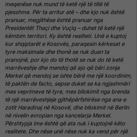
meqenëse nuk mund të ketë një të tillë të
pjesshme. Për ta arritur atë – dhe kjo nuk është
pranuar, megjithëse është pranuar nga
Presidentët Thaçi dhe Vuçiq – duhet të ketë një
këmbim territori. Ky është realiteti. Unë e kuptoj
kur shqiptarët e Kosovës, paraqesin kërkesat e
tyre maksimale dhe thonë se nuk duan ta
pranojnë, por kjo do të thotë se nuk do të ketë
marrëveshje dhe mendoj që ajo që bëri zonja
Merkel që mendoj se ishte bërë me një koordinim,
të paktën de facto, sepse duket se ka ngjashmëri
mes veprimeve të tyre, mes bllokimit nga brenda
të një marrëveshjeje gjithëpërfshirëse nga ana e
zotit Haradinaj në Kosovë, dhe bllokimit në Berlin
në nivelin evropian nga kancelarja Merkel.
Përshtypja ime është që ata nuk i kuptojnë këto
realitete. Dhe nëse unë nëse nuk ka vend për një