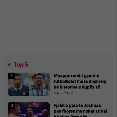
Top 5
Mbappe rendit gjashtë
futbollistët më të mëdhenj
në historinë e Kupës së
Botës, Messi mbetet i dyti
23/07/2026
Fjalët e para të Joshuas
pas fitores me nokaut ndaj
Kristian Prengës