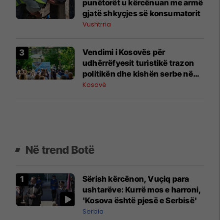
punëtorët u kërcënuan me armë
gjatë shkyçjes së konsumatorit
Vushtrria
Vendimi i Kosovës për
udhërrëfyesit turistikë trazon
politikën dhe kishën serbe në
Beograd
Kosovë
Në trend Botë
Sërish kërcënon, Vuçiq para
ushtarëve: Kurrë mos e harroni,
'Kosova është pjesë e Serbisë'
Serbia