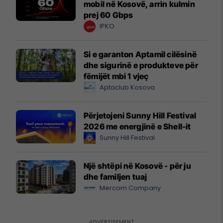
mobil në Kosovë, arrin kulmin
prej 60 Gbps
IPKO
Si e garanton Aptamil cilësinë
dhe sigurinë e produkteve për
fëmijët mbi 1 vjeç
Aptaclub Kosova
Përjetojeni Sunny Hill Festival
2026 me energjinë e Shell-it
Sunny Hill Festival
Një shtëpi në Kosovë - për ju
dhe familjen tuaj
Mercom Company