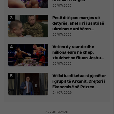
26/07/2026
Pesë ditë pas marrjes së
detyrës, shefi i ri i ushtrisë
ukrainase urdhëron
kontroll të madh
26/07/2026
Vetëm dy raunde dhe
miliona euro në xhep,
zbulohet sa fituan Joshua
e Prenga
26/07/2026
Vëllai iu etiketua si pjesëtar
i grupit të Arkanit, Drejtori i
Ekonomisë në Prizren
mohon pretendimet
24/07/2026