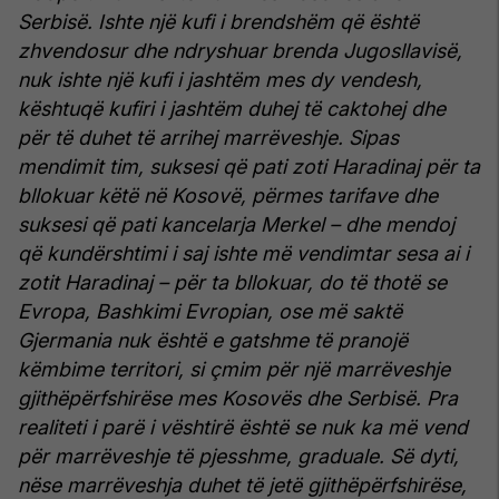
Serbisë. Ishte një kufi i brendshëm që është
zhvendosur dhe ndryshuar brenda Jugosllavisë,
nuk ishte një kufi i jashtëm mes dy vendesh,
kështuqë kufiri i jashtëm duhej të caktohej dhe
për të duhet të arrihej marrëveshje. Sipas
mendimit tim, suksesi që pati zoti Haradinaj për ta
bllokuar këtë në Kosovë, përmes tarifave dhe
suksesi që pati kancelarja Merkel – dhe mendoj
që kundërshtimi i saj ishte më vendimtar sesa ai i
zotit Haradinaj – për ta bllokuar, do të thotë se
Evropa, Bashkimi Evropian, ose më saktë
Gjermania nuk është e gatshme të pranojë
këmbime territori, si çmim për një marrëveshje
gjithëpërfshirëse mes Kosovës dhe Serbisë. Pra
realiteti i parë i vështirë është se nuk ka më vend
për marrëveshje të pjesshme, graduale. Së dyti,
nëse marrëveshja duhet të jetë gjithëpërfshirëse,