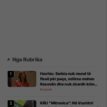
Nga Rubrika
Haxhiu: Serbia nuk mund të
flasë për paqe, ndërsa mohon
Kosovën dhe nuk zbardh krimet
e luftës
Kosovë
KRU “Mitrovica”: Në Vushtrri