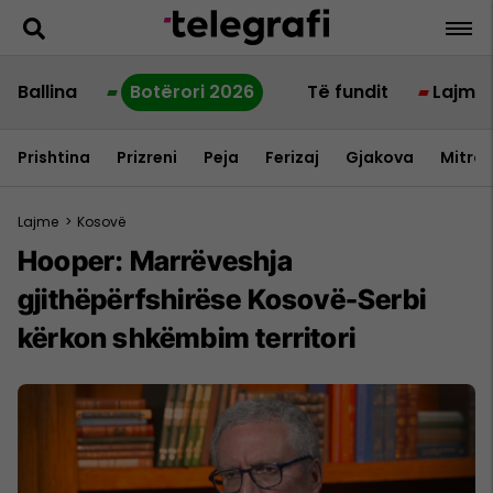
Ballina
Botërori 2026
Të fundit
Lajme
Prishtina
Prizreni
Peja
Ferizaj
Gjakova
Mitrov
Lajme
>
Kosovë
Hooper: Marrëveshja
gjithëpërfshirëse Kosovë-Serbi
kërkon shkëmbim territori