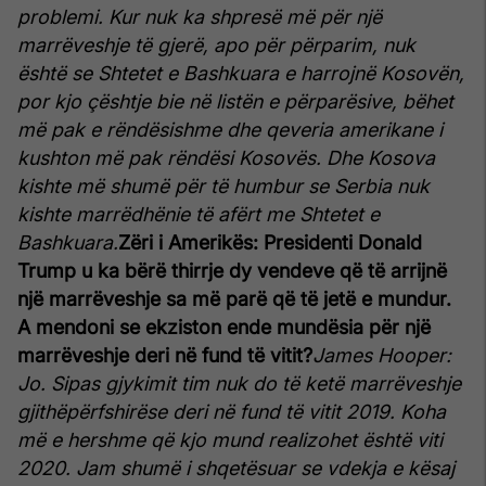
problemi. Kur nuk ka shpresë më për një
marrëveshje të gjerë, apo për përparim, nuk
është se Shtetet e Bashkuara e harrojnë Kosovën,
por kjo çështje bie në listën e përparësive, bëhet
më pak e rëndësishme dhe qeveria amerikane i
kushton më pak rëndësi Kosovës. Dhe Kosova
kishte më shumë për të humbur se Serbia nuk
kishte marrëdhënie të afërt me Shtetet e
Bashkuara.
Zëri i Amerikës: Presidenti Donald
Trump u ka bërë thirrje dy vendeve që të arrijnë
një marrëveshje sa më parë që të jetë e mundur.
A mendoni se ekziston ende mundësia për një
marrëveshje deri në fund të vitit?
James Hooper:
Jo. Sipas gjykimit tim nuk do të ketë marrëveshje
gjithëpërfshirëse deri në fund të vitit 2019. Koha
më e hershme që kjo mund realizohet është viti
2020. Jam shumë i shqetësuar se vdekja e kësaj