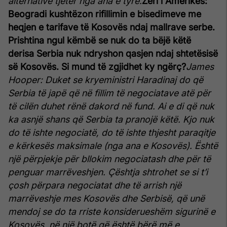
alternativë tjetër nga ana e tyre.
Zëri i Amerikës:
Beogradi kushtëzon rifillimin e bisedimeve me
heqjen e tarifave të Kosovës ndaj mallrave serbe.
Prishtina ngul këmbë se nuk do ta bëjë këtë
derisa Serbia nuk ndryshon qasjen ndaj shtetësisë
së Kosovës. Si mund të zgjidhet ky ngërç?
James
Hooper: Duket se kryeministri Haradinaj do që
Serbia të japë që në fillim të negociatave atë për
të cilën duhet rënë dakord në fund. Ai e di që nuk
ka asnjë shans që Serbia ta pranojë këtë. Kjo nuk
do të ishte negociatë, do të ishte thjesht paraqitje
e kërkesës maksimale (nga ana e Kosovës). Është
një përpjekje për bllokim negociatash dhe për të
penguar marrëveshjen. Çështja shtrohet se si t’i
çosh përpara negociatat dhe të arrish një
marrëveshje mes Kosovës dhe Serbisë, që unë
mendoj se do ta rriste konsiderueshëm sigurinë e
Kosovës, në një botë që është bërë më e