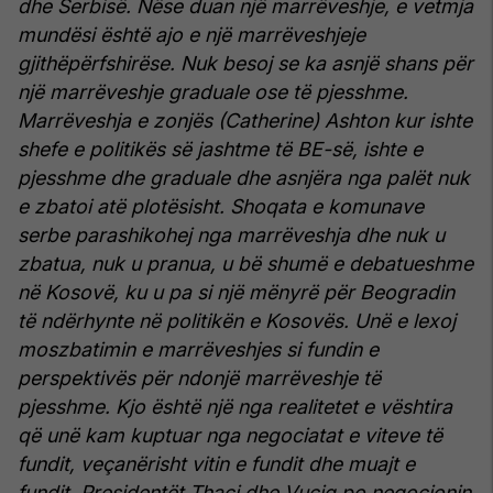
dhe Serbisë. Nëse duan një marrëveshje, e vetmja
mundësi është ajo e një marrëveshjeje
gjithëpërfshirëse. Nuk besoj se ka asnjë shans për
një marrëveshje graduale ose të pjesshme.
Marrëveshja e zonjës (Catherine) Ashton kur ishte
shefe e politikës së jashtme të BE-së, ishte e
pjesshme dhe graduale dhe asnjëra nga palët nuk
e zbatoi atë plotësisht. Shoqata e komunave
serbe parashikohej nga marrëveshja dhe nuk u
zbatua, nuk u pranua, u bë shumë e debatueshme
në Kosovë, ku u pa si një mënyrë për Beogradin
të ndërhynte në politikën e Kosovës. Unë e lexoj
moszbatimin e marrëveshjes si fundin e
perspektivës për ndonjë marrëveshje të
pjesshme. Kjo është një nga realitetet e vështira
që unë kam kuptuar nga negociatat e viteve të
fundit, veçanërisht vitin e fundit dhe muajt e
fundit. Presidentët Thaçi dhe Vuçiq po negocionin