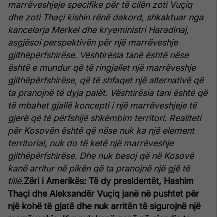
marrëveshjeje specifike për të cilën zoti Vuçiq
dhe zoti Thaçi kishin rënë dakord, shkaktuar nga
kancelarja Merkel dhe kryeministri Haradinaj,
asgjësoi perspektivën për një marrëveshje
gjithëpërfshirëse. Vështirësia tanë është nëse
është e mundur që të ringjallet një marrëveshje
gjithëpërfshirëse, që të shfaqet një alternativë që
ta pranojnë të dyja palët. Vështirësia tani është që
të mbahet gjallë koncepti i një marrëveshjeje të
gjerë që të përfshijë shkëmbim territori. Realiteti
për Kosovën është që nëse nuk ka një element
territorial, nuk do të ketë një marrëveshje
gjithëpërfshirëse. Dhe nuk besoj që në Kosovë
kanë arritur në pikën që ta pranojnë një gjë të
tillë.
Zëri i Amerikës: Të dy presidentët, Hashim
Thaçi dhe Aleksandër Vuçiq janë në pushtet për
një kohë të gjatë dhe nuk arritën të sigurojnë një