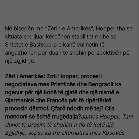
Në bisedën me “Zërin e Amerikës”, Hooper tha se
situata e krijuar kërcënon stabilitetin dhe se
Shtetet e Bashkuara e kanë vullnetin të
angazhohen por duan të shohin perspektivën për
një zgjidhje.
Zëri i Amerikës: Zoti Hooper, procesi i
negociatave mes Prishtinës dhe Beogradit ka
ngecur për një kohë të gjatë dhe një nismë e
Gjermanisë dhe Francës për të ripërtërirë
procesin dështoi. Çfarë ndodh më tej? Cila
mendoni se është rrugëdalja?
James Hooper: Tani
duhet të presim të shohim a do të ketë një
zgjidhje, sepse ka tre alternativa mes Kosovës