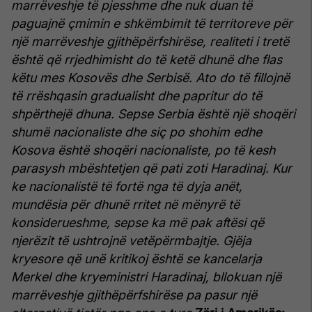
marrëveshje të pjesshme dhe nuk duan të
paguajnë çmimin e shkëmbimit të territoreve për
një marrëveshje gjithëpërfshirëse, realiteti i tretë
është që rrjedhimisht do të ketë dhunë dhe flas
këtu mes Kosovës dhe Serbisë. Ato do të fillojnë
të rrëshqasin gradualisht dhe papritur do të
shpërthejë dhuna.
Sepse Serbia është një shoqëri
shumë nacionaliste dhe siç po shohim edhe
Kosova është shoqëri nacionaliste, po të kesh
parasysh mbështetjen që pati zoti Haradinaj. Kur
ke nacionalistë të fortë nga të dyja anët,
mundësia për dhunë rritet në mënyrë të
konsiderueshme, sepse ka më pak aftësi që
njerëzit të ushtrojnë vetëpërmbajtje. Gjëja
kryesore që unë kritikoj është se kancelarja
Merkel dhe kryeministri Haradinaj, bllokuan një
marrëveshje gjithëpërfshirëse pa pasur një