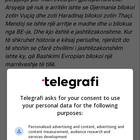
Arsyeja që nuk e arritën ishte se Gjermania bllokoi
zotin Vuçiq dhe zoti Haradinaj bllokoi zotin Thaçi.
Mendoj se ishte një arritje e madhe dhe u bllokua
nga BE-ja. Dhe kjo është e jashtëzakonshme. Kur
të shkruhet historia e kësaj periudhe, njerëzit do
të shohin se çfarë zhvillimi i jashtëzakonshëm
ishte ky, që Bashkimi Evropian bllokoi një
marrëveshje të tillë.
Telegrafi asks for your consent to use
your personal data for the following
purposes:
Personalised advertising and content, advertising and
content measurement, audience research and
services development