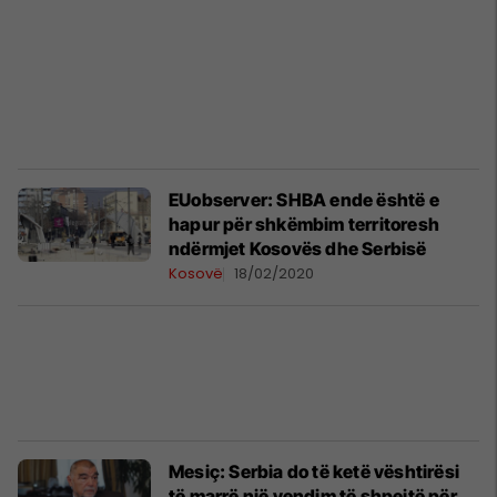
EUobserver: SHBA ende është e
hapur për shkëmbim territoresh
ndërmjet Kosovës dhe Serbisë
Kosovë
18/02/2020
Mesiç: Serbia do të ketë vështirësi
të marrë një vendim të shpejtë për