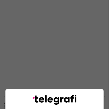
Kërkesa për më shumë të drejta për
shqiptarët në Luginën e Preshevës