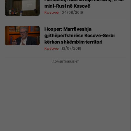
mini-Rusi në Kosovë
Kosovë
04/08/2019
Hooper: Marrëveshja
gjithëpërfshirëse Kosovë-Serbi
kërkon shkëmbim territori
Kosovë
13/07/2019