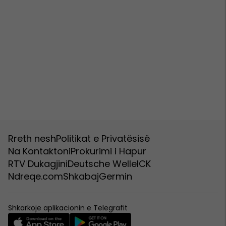
Rreth nesh
Politikat e Privatësisë
Na Kontaktoni
Prokurimi i Hapur
RTV Dukagjini
Deutsche Welle
ICK
Ndreqe.com
Shkabaj
Germin
Shkarkoje aplikacionin e Telegrafit