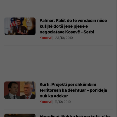
Palmer: Palët do të vendosin nëse
kufijtë do të jenë pjesë e
negociatave Kosovë - Serbi
Kosovë
23/10/2019
Kurti: Projekti për shkëmbim
territoresh ka dështuar – por ideja
nuk ka vdekur
Kosovë
11/10/2019
Haradinaj: Nuk ka lojë me kufij, s’ka