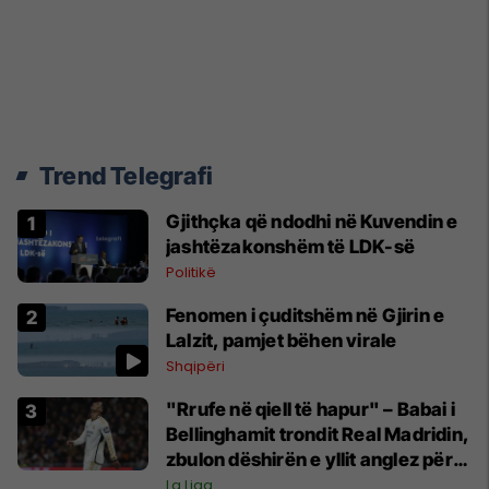
Trend Telegrafi
Gjithçka që ndodhi në Kuvendin e
jashtëzakonshëm të LDK-së
Politikë
Fenomen i çuditshëm në Gjirin e
Lalzit, pamjet bëhen virale
Shqipëri
"Rrufe në qiell të hapur" – Babai i
Bellinghamit trondit Real Madridin,
zbulon dëshirën e yllit anglez për
largim
La Liga