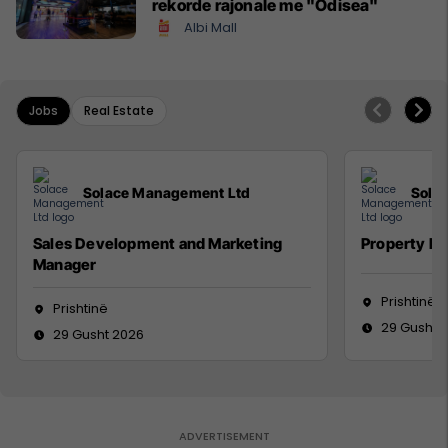
rekorde rajonale me "Odisea"
Albi Mall
Jobs
Real Estate
Solace Management Ltd
Sola
Sales Development and Marketing
Property M
Manager
Prishtinë
Prishtinë
29 Gusht 
29 Gusht 2026