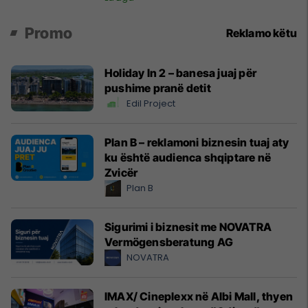
Promo
Reklamo këtu
Holiday In 2 – banesa juaj për
pushime pranë detit
Edil Project
Plan B – reklamoni biznesin tuaj aty
ku është audienca shqiptare në
Zvicër
Plan B
Sigurimi i biznesit me NOVATRA
Vermögensberatung AG
NOVATRA
IMAX/ Cineplexx në Albi Mall, thyen