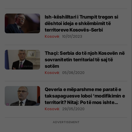
Ish-këshilltari i Trumpit tregon si
dështoi ideja e shkëmbimit të
territoreve Kosovës-Serbi
Kosovë
10/01/2023
Thaçi: Serbia do të njoh Kosovën në
sovranitetin territorial të saj të
sotëm
Kosovë
05/06/2020
Qeveria e mëparshme me paratë e
taksapaguesve loboi ‘modifikimin e
territorit? Nitaj: Po të mos ishte
Haradinaj, Kosova do të ishte
Kosovë
29/05/2020
copëtuar