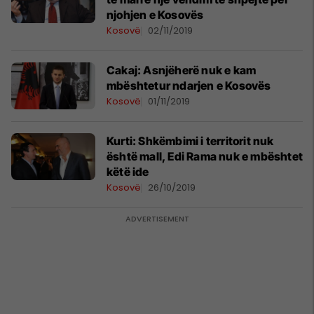
njohjen e Kosovës
Kosovë
02/11/2019
Cakaj: Asnjëherë nuk e kam
mbështetur ndarjen e Kosovës
Kosovë
01/11/2019
Kurti: Shkëmbimi i territorit nuk
është mall, Edi Rama nuk e mbështet
këtë ide
Kosovë
26/10/2019