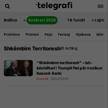
Ballina
Botërori 2026
Të fundit
Lajme
Prishtina
Prizreni
Peja
Ferizaj
Gjakova
Mitrov
Shkëmbim Territoresh
81 Artikuj
“Shkëmbim territoresh” – ish-
këshilltari i Trumpit flet për rrezikun
Kosovë-Serbi
Kosovë
13/02/2025