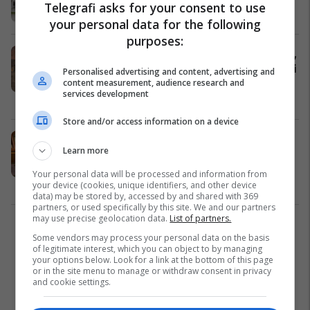
Telegrafi asks for your consent to use
Kosovë
07/07/2019
your personal data for the following
purposes:
Shqiptari që mund të mbes në Serbi,
nuk e ka idenë çka është shkëmbimi
Personalised advertising and content, advertising and
content measurement, audience research and
i territoreve
services development
Lajme
10/03/2019
Store and/or access information on a device
Serwer tregon se cilat do të ishin
Learn more
pasojat në një shkëmbim të
mundshëm territoresh mes Kosovës
Your personal data will be processed and information from
dhe Serbisë
Kosovë
06/03/2019
your device (cookies, unique identifiers, and other device
data) may be stored by, accessed by and shared with 369
partners, or used specifically by this site. We and our partners
may use precise geolocation data.
List of partners.
1
Some vendors may process your personal data on the basis
of legitimate interest, which you can object to by managing
your options below. Look for a link at the bottom of this page
or in the site menu to manage or withdraw consent in privacy
and cookie settings.