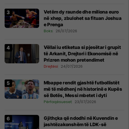
Vetëm dy raunde dhe miliona euro
në xhep, zbulohet sa fituan Joshua
e Prenga
Boks
26/07/2026
Vëllai iu etiketua si pjesëtar i grupit
të Arkanit, Drejtori i Ekonomisë në
Prizren mohon pretendimet
Drejtësi
24/07/2026
Mbappe rendit gjashtë futbollistët
më të mëdhenj në historinë e Kupës
së Botës, Messi mbetet i dyti
Përfaqësueset
23/07/2026
Gjithçka që ndodhi në Kuvendin e
jashtëzakonshëm të LDK-së