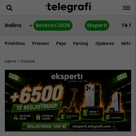
Ballina
Botërori 2026
Eksperti
Të fu
Prishtina
Prizreni
Peja
Ferizaj
Gjakova
Mitrov
Lajme
>
Kosovë