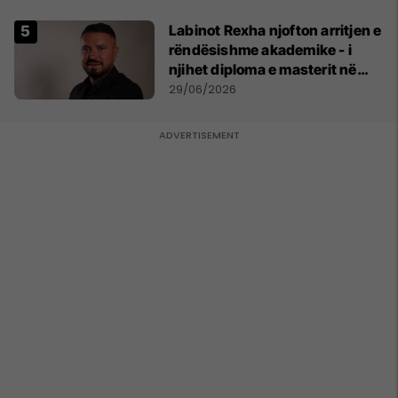
Labinot Rexha njofton arritjen e
rëndësishme akademike - i
njihet diploma e masterit në
Psikologji në Zvicër
29/06/2026