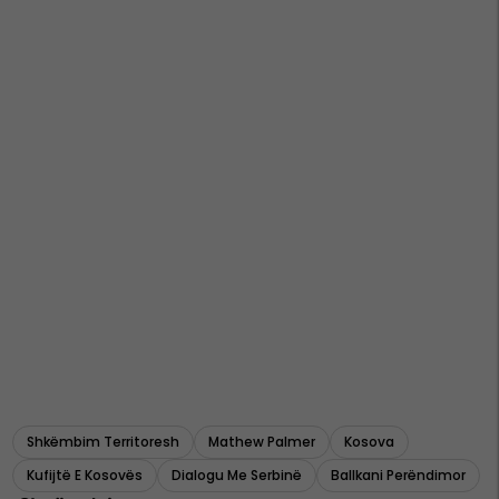
Shkëmbim Territoresh
Mathew Palmer
Kosova
Kufijtë E Kosovës
Dialogu Me Serbinë
Ballkani Perëndimor