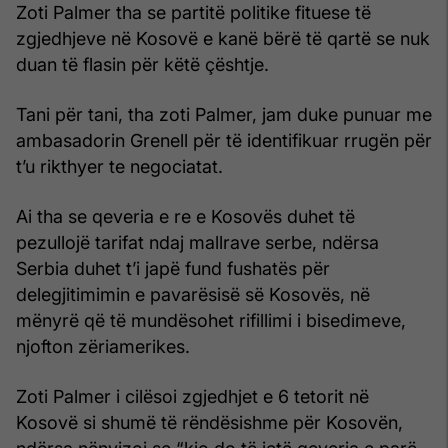
Zoti Palmer tha se partitë politike fituese të
zgjedhjeve në Kosovë e kanë bërë të qartë se nuk
duan të flasin për këtë çështje.
Tani për tani, tha zoti Palmer, jam duke punuar me
ambasadorin Grenell për të identifikuar rrugën për
t’u rikthyer te negociatat.
Ai tha se qeveria e re e Kosovës duhet të
pezullojë tarifat ndaj mallrave serbe, ndërsa
Serbia duhet t’i japë fund fushatës për
delegjitimimin e pavarësisë së Kosovës, në
mënyrë që të mundësohet rifillimi i bisedimeve,
njofton zëriamerikes.
Zoti Palmer i cilësoi zgjedhjet e 6 tetorit në
Kosovë si shumë të rëndësishme për Kosovën,