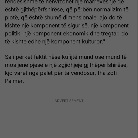
rëndësishme të nënvizohet një marrëveshje që
është gjithëpërfshirëse, që përbën normalizim të
plotë, që është shumë dimensionale; ajo do të
kishte një komponent të sigurisë, një komponent
politik, një komponent ekonomik dhe tregtar, do
të kishte edhe një komponent kulturor."
Sa i përket faktit nëse kufijtë mund ose mund të
mos jenë pjesë e një zgjidhjeje gjithëpërfshirëse,
kjo varet nga palët për ta vendosur, tha zoti
Palmer.