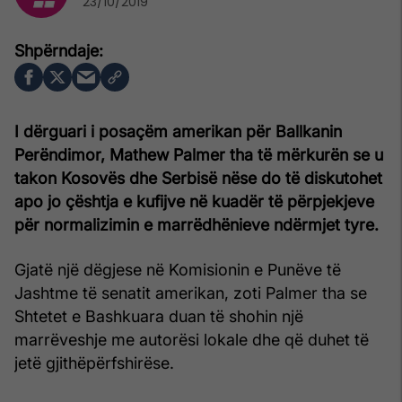
23/10/2019
I dërguari i posaçëm amerikan për Ballkanin
Perëndimor, Mathew Palmer tha të mërkurën se u
takon Kosovës dhe Serbisë nëse do të diskutohet
apo jo çështja e kufijve në kuadër të përpjekjeve
për normalizimin e marrëdhënieve ndërmjet tyre.
Gjatë një dëgjese në Komisionin e Punëve të
Jashtme të senatit amerikan, zoti Palmer tha se
Shtetet e Bashkuara duan të shohin një
marrëveshje me autorësi lokale dhe që duhet të
jetë gjithëpërfshirëse.