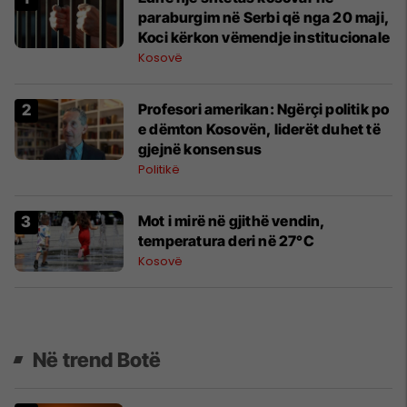
paraburgim në Serbi që nga 20 maji,
Koci kërkon vëmendje institucionale
Kosovë
Profesori amerikan: Ngërçi politik po
e dëmton Kosovën, liderët duhet të
gjejnë konsensus
Politikë
Mot i mirë në gjithë vendin,
temperatura deri në 27°C
Kosovë
Në trend Botë