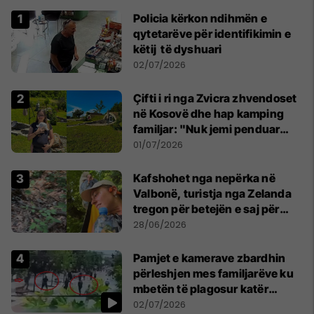
Policia kërkon ndihmën e
qytetarëve për identifikimin e
këtij të dyshuari
02/07/2026
Çifti i ri nga Zvicra zhvendoset
në Kosovë dhe hap kamping
familjar: "Nuk jemi penduar
asnjë ditë"
01/07/2026
Kafshohet nga nepërka në
Valbonë, turistja nga Zelanda
tregon për betejën e saj për
mbijetesë
28/06/2026
Pamjet e kamerave zbardhin
përleshjen mes familjarëve ku
mbetën të plagosur katër
persona
02/07/2026