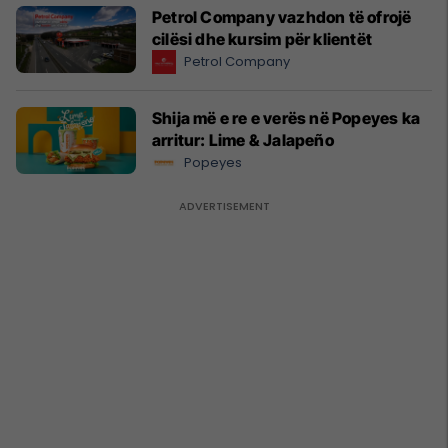
Petrol Company vazhdon të ofrojë
cilësi dhe kursim për klientët
Petrol Company
Shija më e re e verës në Popeyes ka
arritur: Lime & Jalapeño
Popeyes