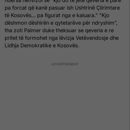
ndërsa nënvizoi se “kjo do të jetë qeveria e parë
pa forcat që kanë pasuar ish Ushtrinë Çlirimtare
të Kosovës... pa figurat nga e kaluara." "Kjo
dëshmon dëshirën e qytetarëve për ndryshim”,
tha zoti Palmer duke theksuar se qeveria e re
pritet të formohet nga lëvizja Vetëvendosje dhe
Lidhja Demokratike e Kosovës.