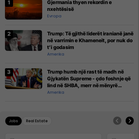
Gjermania thyen rekordin e
nxehtësisë
Evropa
Trump: Të gjithë liderët iranianë janë
në varrimin e Khameneit, por nuk do
t’i godasim
Amerika
Trump humb një rast të madh në
Gjykatën Supreme - çdo foshnje që
lind në SHBA, merr në mënyrë
automatike shtetësinë amerikane
Amerika
Jobs
Real Estate