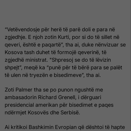
“Vetëvendosje për herë të parë doli e para në
zgjedhje. E njoh zotin Kurti, por si do të sillet në
qeveri, është e paqartë”, tha ai, duke nënvizuar se
Kosova tash duhet të formojë qeverinë, të
zgjedhë ministrat. "Shpresoj se do të lëvizin
shpejt”, meqë ka “punë për të bërë para se palët
të ulen në tryezën e bisedimeve”, tha ai.
Zoti Palmer tha se po punon ngushtë me
ambasadorin Richard Grenell, i dërguari
presidencial amerikan për bisedimet e paqes
ndërmjet Kosovës dhe Serbisë.
Ai kritikoi Bashkimin Evropian që dështoi të hapte