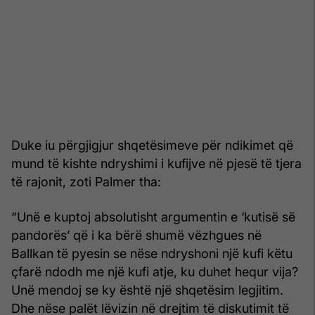
Duke iu përgjigjur shqetësimeve për ndikimet që
mund të kishte ndryshimi i kufijve në pjesë të tjera
të rajonit, zoti Palmer tha:
“Unë e kuptoj absolutisht argumentin e ‘kutisë së
pandorës’ që i ka bërë shumë vëzhgues në
Ballkan të pyesin se nëse ndryshoni një kufi këtu
çfarë ndodh me një kufi atje, ku duhet hequr vija?
Unë mendoj se ky është një shqetësim legjitim.
Dhe nëse palët lëvizin në drejtim të diskutimit të