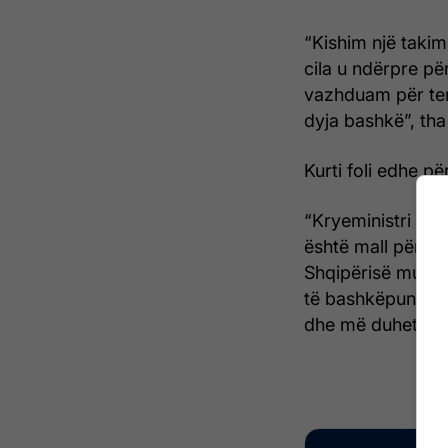
“Kishim një takim
cila u ndërpre p
vazhduam për tem
dyja bashkë”, tha 
Kurti foli edhe 
“Kryeministri nuk
është mall për s
Shqipërisë mund 
të bashkëpunojmë
dhe më duhet të 