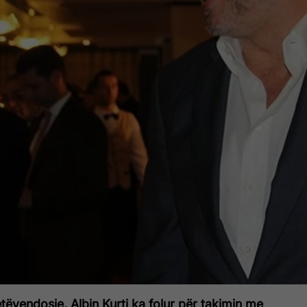
etëvendosje, Albin Kurti ka folur për takimin me