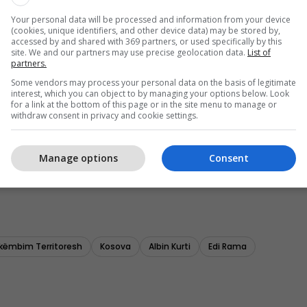
Your personal data will be processed and information from your device
(cookies, unique identifiers, and other device data) may be stored by,
accessed by and shared with 369 partners, or used specifically by this
site. We and our partners may use precise geolocation data.
List of
partners.
Some vendors may process your personal data on the basis of legitimate
interest, which you can object to by managing your options below. Look
for a link at the bottom of this page or in the site menu to manage or
withdraw consent in privacy and cookie settings.
Manage options
Consent