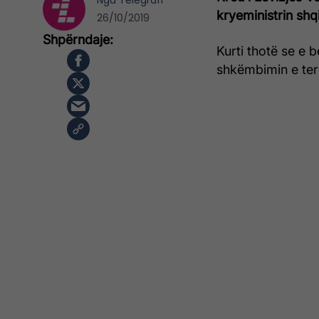
Nga
Telegrafi
kryeministrin shq
26/10/2019
Kurti thotë se e
shkëmbimin e terr