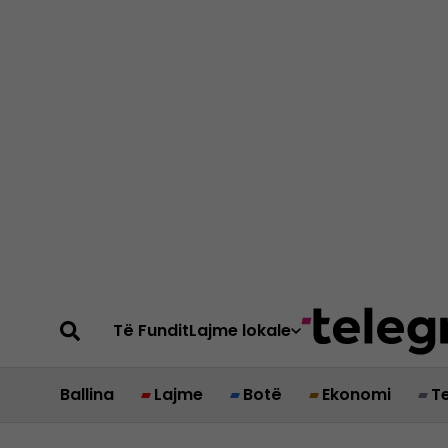
Të Fundit
Lajme lokale
Ballina
Lajme
Botë
Ekonomi
T