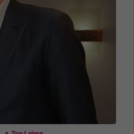
Top Lajme