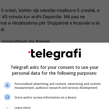
 5 orësh, kishim një ndeshje miqësore 5 oreshë, e
ër 45 minuta kur erdhi Depardie. Më pas ne
at e rëndësishme për Shqipërinë e Kosovën e të
ai.
për mospajtimet me Ramën.
 e mbështet shkëmbimin e territorit, territori nuk
hkëmbim. Besoj se pavarësisht me kryeministrin e
të kemi dallime e të përbashkëta na imponojnë që
Telegrafi asks for your consent to use your
personal data for the following purposes:
 si dy qeveri më mirë. Ashtu më tha dhe ashtu dua
besoj”, tha Kurti në ABC News.
Personalised advertising and content, advertising and content
measurement, audience research and services development
Store and/or access information on a device
Learn more