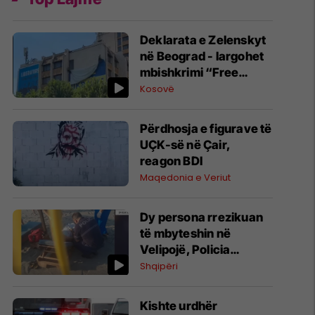
Deklarata e Zelenskyt
në Beograd - largohet
mbishkrimi “Free
Ukraine” nga Prishtina
Kosovë
Përdhosja e figurave të
UÇK-së në Çair,
reagon BDI
Maqedonia e Veriut
Dy persona rrezikuan
të mbyteshin në
Velipojë, Policia
Kufitare i shpëton me
Shqipëri
Jet Ski
Kishte urdhër