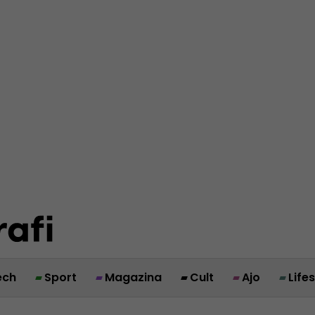
ech
Sport
Magazina
Cult
Ajo
Life