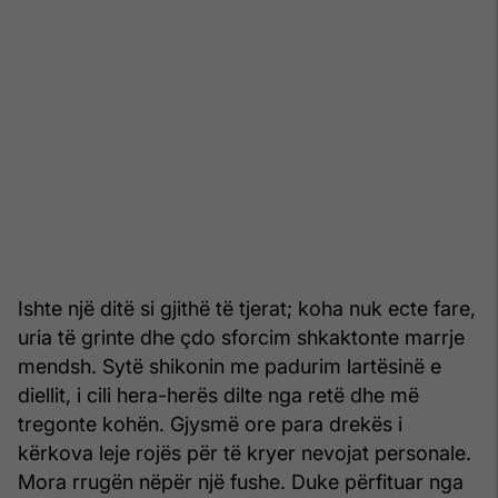
Ishte një ditë si gjithë të tjerat; koha nuk ecte fare,
uria të grinte dhe çdo sforcim shkaktonte marrje
mendsh. Sytë shikonin me padurim lartësinë e
diellit, i cili hera-herës dilte nga retë dhe më
tregonte kohën. Gjysmë ore para drekës i
kërkova leje rojës për të kryer nevojat personale.
Mora rrugën nëpër një fushe. Duke përfituar nga