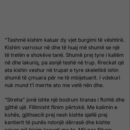
“Tashmë kishim kaluar dy vjet burgimi të vështirë.
Kishim varrosur në dhe të huaj më shumë se një
të tretën e shokëve tanë. Shumë prej tyre i kallëm
në dhe lakuriq, pa asnjë teshë në trup. Rreckat që
ata kishin veshur në trupat e tyre skeletikë ishin
shumë të çmuara për ne të mbijetuarit. I vdekuri
nuk mund t’i merrte ato me vetë nën dhe.
“Streha” jonë ishte një bodrum tiranas i ftohtë dhe
gjithë ujë. Fillimisht flinim përtokë. Me kalimin e
kohës, gjithsecili prej nesh kishte sjellë prej
kantierit të punës ndonjë dërrasë dhe kishte
sajuar një biçim krevati me to. Më pas filluan