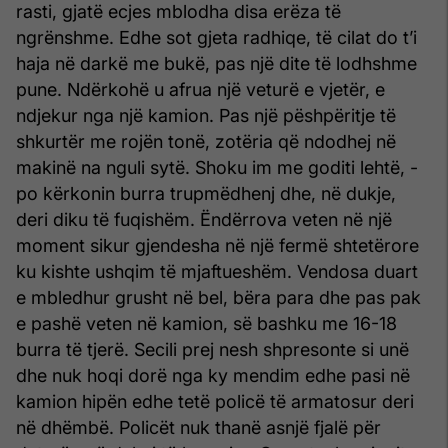
rasti, gjatë ecjes mblodha disa erëza të
ngrënshme. Edhe sot gjeta radhiqe, të cilat do t’i
haja në darkë me bukë, pas një dite të lodhshme
pune. Ndërkohë u afrua një veturë e vjetër, e
ndjekur nga një kamion. Pas një pëshpëritje të
shkurtër me rojën tonë, zotëria që ndodhej në
makinë na nguli sytë. Shoku im me goditi lehtë, -
po kërkonin burra trupmëdhenj dhe, në dukje,
deri diku të fuqishëm. Ëndërrova veten në një
moment sikur gjendesha në një fermë shtetërore
ku kishte ushqim të mjaftueshëm. Vendosa duart
e mbledhur grusht në bel, bëra para dhe pas pak
e pashë veten në kamion, së bashku me 16-18
burra të tjerë. Secili prej nesh shpresonte si unë
dhe nuk hoqi dorë nga ky mendim edhe pasi në
kamion hipën edhe tetë policë të armatosur deri
në dhëmbë. Policët nuk thanë asnjë fjalë për