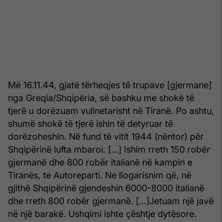
Më 16.11.44, gjatë tërheqjes të trupave [gjermane]
nga Greqia/Shqipëria, së bashku me shokë të
tjerë u dorëzuam vullnetarisht në Tiranë. Po ashtu,
shumë shokë të tjerë ishin të detyruar të
dorëzoheshin. Në fund të vitit 1944 (nëntor) për
Shqipërinë lufta mbaroi. […] Ishim rreth 150 robër
gjermanë dhe 800 robër italianë në kampin e
Tiranës, te Autoreparti. Ne llogarisnim që, në
gjithë Shqipërinë gjendeshin 6000-8000 italianë
dhe rreth 800 robër gjermanë. […]Jetuam një javë
në një barakë. Ushqimi ishte çështje dytësore.