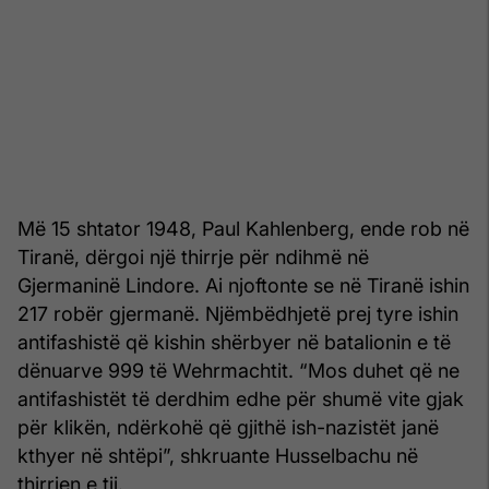
Më 15 shtator 1948, Paul Kahlenberg, ende rob në
Tiranë, dërgoi një thirrje për ndihmë në
Gjermaninë Lindore. Ai njoftonte se në Tiranë ishin
217 robër gjermanë. Njëmbëdhjetë prej tyre ishin
antifashistë që kishin shërbyer në batalionin e të
dënuarve 999 të Wehrmachtit. “Mos duhet që ne
antifashistët të derdhim edhe për shumë vite gjak
për klikën, ndërkohë që gjithë ish-nazistët janë
kthyer në shtëpi”, shkruante Husselbachu në
thirrjen e tij.