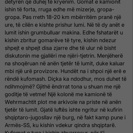
detyrën që duhej të kryenim. Gomat e kamionit
ishin të forta, rruga edhe më mizerje, gropa-
gropa. Pas rreth 18-20 km mbërritëm pranë një
ure, të cilën e kishte prishur lumi. Në të dy anët e
lumit ishin grumbulluar makina. Edhe fshatarët u
kishin zbritur gomarëve të tyre, kishin ndezur
shpejt e shpejt disa zjarre dhe të ulur në bisht
diskutonin me gjallëri me njëri-tjetrin. Menjëherë
na shoqëruan në anën tjetër të lumit, duke kaluar
mbi një urë provizore. Hundët na i shpoi një erë e
rëndë kufomash. Diçka ka ndodhur, mos duhet të
ndihmojmë? Gjithë ëndrrat tona u shuan me një
goditje të vetme! Një kolonë me kamionë të
Wehrmachtit plot me arkivole na priste në anën
tjetër të lumit. Gjatë luftës ishte ngritur në kufirin
shqiptaro-jugosllav një burg, në fakt kamp pune i
Armës-SS, ku kishin vdekur qindra shqiptarë.
Kufomat e tyre i kishin zhvarrosur, për t’i