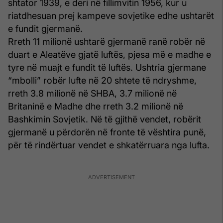
shtator 1939, e deri në fillimvitin 1956, kur u
riatdhesuan prej kampeve sovjetike edhe ushtarët
e fundit gjermanë.
Rreth 11 milionë ushtarë gjermanë ranë robër në
duart e Aleatëve gjatë luftës, pjesa më e madhe e
tyre në muajt e fundit të luftës. Ushtria gjermane
“mbolli” robër lufte në 20 shtete të ndryshme,
rreth 3.8 milionë në SHBA, 3.7 milionë në
Britaninë e Madhe dhe rreth 3.2 milionë në
Bashkimin Sovjetik. Në të gjithë vendet, robërit
gjermanë u përdorën në fronte të vështira punë,
për të rindërtuar vendet e shkatërruara nga lufta.