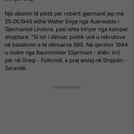
Një dëshmi të plotë për robërit gjermanë jep më
25.06.1949 edhe Walter Enge nga Auerwalde i
Gjermanisë Lindore, pasi ishte kthyer nga kampet
shqiptare: “Si ish i dënuar politik unë u rekrutova
në batalionin e të dënuarve 999. Në qershor 1944
u nisëm nga Baumholder [Gjermani - shën. im]
për në Greqi - Follorinë, e prej andej në Shqipëri -
Sarandë.