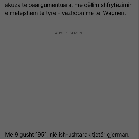
akuza të paargumentuara, me qëllim shfrytëzimin
e mëtejshëm të tyre - vazhdon më tej Wagneri.
Më 9 gusht 1951, një ish-ushtarak tjetër gjerman,