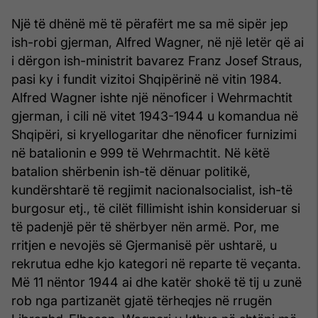
Një të dhënë më të përafërt me sa më sipër jep
ish-robi gjerman, Alfred Wagner, në një letër që ai
i dërgon ish-ministrit bavarez Franz Josef Straus,
pasi ky i fundit vizitoi Shqipërinë në vitin 1984.
Alfred Wagner ishte një nënoficer i Wehrmachtit
gjerman, i cili në vitet 1943-1944 u komandua në
Shqipëri, si kryellogaritar dhe nënoficer furnizimi
në batalionin e 999 të Wehrmachtit. Në këtë
batalion shërbenin ish-të dënuar politikë,
kundërshtarë të regjimit nacionalsocialist, ish-të
burgosur etj., të cilët fillimisht ishin konsideruar si
të padenjë për të shërbyer nën armë. Por, me
rritjen e nevojës së Gjermanisë për ushtarë, u
rekrutua edhe kjo kategori në reparte të veçanta.
Më 11 nëntor 1944 ai dhe katër shokë të tij u zunë
rob nga partizanët gjatë tërheqjes në rrugën