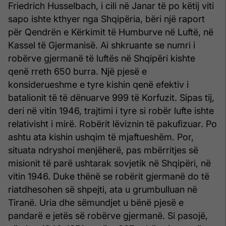
Friedrich Husselbach, i cili në Janar të po këtij viti
sapo ishte kthyer nga Shqipëria, bëri një raport
për Qendrën e Kërkimit të Humburve në Luftë, në
Kassel të Gjermanisë. Ai shkruante se numri i
robërve gjermanë të luftës në Shqipëri kishte
qenë rreth 650 burra. Një pjesë e
konsiderueshme e tyre kishin qenë efektiv i
batalionit të të dënuarve 999 të Korfuzit. Sipas tij,
deri në vitin 1946, trajtimi i tyre si robër lufte ishte
relativisht i mirë. Robërit lëviznin të pakufizuar. Po
ashtu ata kishin ushqim të mjaftueshëm. Por,
situata ndryshoi menjëherë, pas mbërritjes së
misionit të parë ushtarak sovjetik në Shqipëri, në
vitin 1946. Duke thënë se robërit gjermanë do të
riatdhesohen së shpejti, ata u grumbulluan në
Tiranë. Uria dhe sëmundjet u bënë pjesë e
pandarë e jetës së robërve gjermanë. Si pasojë,