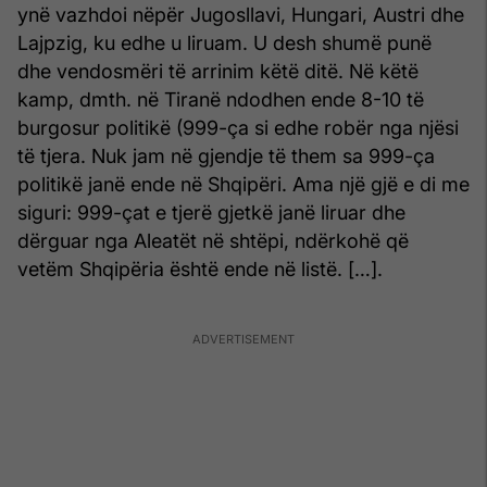
ynë vazhdoi nëpër Jugosllavi, Hungari, Austri dhe
Lajpzig, ku edhe u liruam. U desh shumë punë
dhe vendosmëri të arrinim këtë ditë. Në këtë
kamp, dmth. në Tiranë ndodhen ende 8-10 të
burgosur politikë (999-ça si edhe robër nga njësi
të tjera. Nuk jam në gjendje të them sa 999-ça
politikë janë ende në Shqipëri. Ama një gjë e di me
siguri: 999-çat e tjerë gjetkë janë liruar dhe
dërguar nga Aleatët në shtëpi, ndërkohë që
vetëm Shqipëria është ende në listë. […].