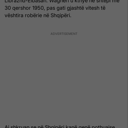
Librazhd-Elbasan. Wagneri u kthye në shtëpi më
30 qershor 1950, pas gati gjashtë vitesh të
vështira robërie në Shqipëri.
Ai shkruan se në Shqipëri kanë qenë pothuajse