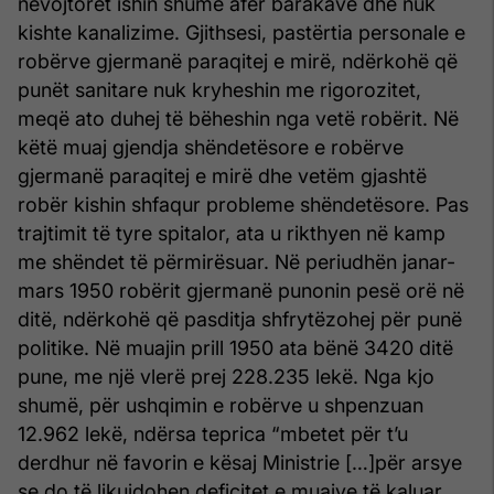
nevojtoret ishin shumë afër barakave dhe nuk
kishte kanalizime. Gjithsesi, pastërtia personale e
robërve gjermanë paraqitej e mirë, ndërkohë që
punët sanitare nuk kryheshin me rigorozitet,
meqë ato duhej të bëheshin nga vetë robërit. Në
këtë muaj gjendja shëndetësore e robërve
gjermanë paraqitej e mirë dhe vetëm gjashtë
robër kishin shfaqur probleme shëndetësore. Pas
trajtimit të tyre spitalor, ata u rikthyen në kamp
me shëndet të përmirësuar. Në periudhën janar-
mars 1950 robërit gjermanë punonin pesë orë në
ditë, ndërkohë që pasditja shfrytëzohej për punë
politike. Në muajin prill 1950 ata bënë 3420 ditë
pune, me një vlerë prej 228.235 lekë. Nga kjo
shumë, për ushqimin e robërve u shpenzuan
12.962 lekë, ndërsa teprica “mbetet për t’u
derdhur në favorin e kësaj Ministrie […]për arsye
se do të likuidohen deficitet e muajve të kaluar