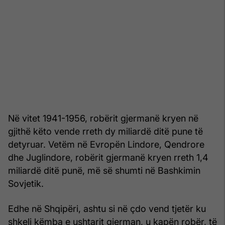
Në vitet 1941-1956, robërit gjermanë kryen në
gjithë këto vende rreth dy miliardë ditë pune të
detyruar. Vetëm në Evropën Lindore, Qendrore
dhe Juglindore, robërit gjermanë kryen rreth 1,4
miliardë ditë punë, më së shumti në Bashkimin
Sovjetik.
Edhe në Shqipëri, ashtu si në çdo vend tjetër ku
shkeli këmba e ushtarit gjerman, u kapën robër, të