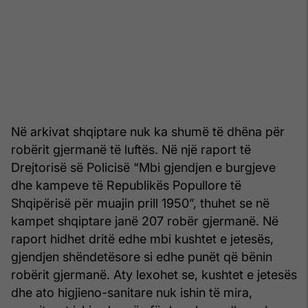
Në arkivat shqiptare nuk ka shumë të dhëna për
robërit gjermanë të luftës. Në një raport të
Drejtorisë së Policisë “Mbi gjendjen e burgjeve
dhe kampeve të Republikës Popullore të
Shqipërisë për muajin prill 1950”, thuhet se në
kampet shqiptare janë 207 robër gjermanë. Në
raport hidhet dritë edhe mbi kushtet e jetesës,
gjendjen shëndetësore si edhe punët që bënin
robërit gjermanë. Aty lexohet se, kushtet e jetesës
dhe ato higjieno-sanitare nuk ishin të mira,