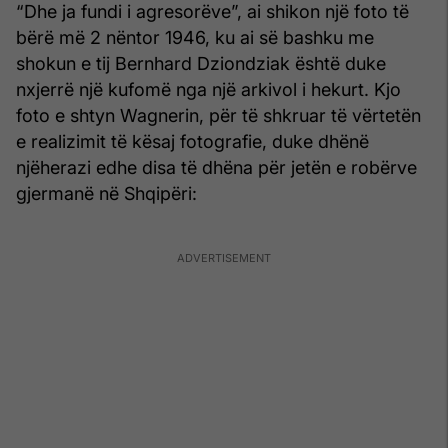
“Dhe ja fundi i agresorëve”, ai shikon një foto të
bërë më 2 nëntor 1946, ku ai së bashku me
shokun e tij Bernhard Dziondziak është duke
nxjerrë një kufomë nga një arkivol i hekurt. Kjo
foto e shtyn Wagnerin, për të shkruar të vërtetën
e realizimit të kësaj fotografie, duke dhënë
njëherazi edhe disa të dhëna për jetën e robërve
gjermanë në Shqipëri: