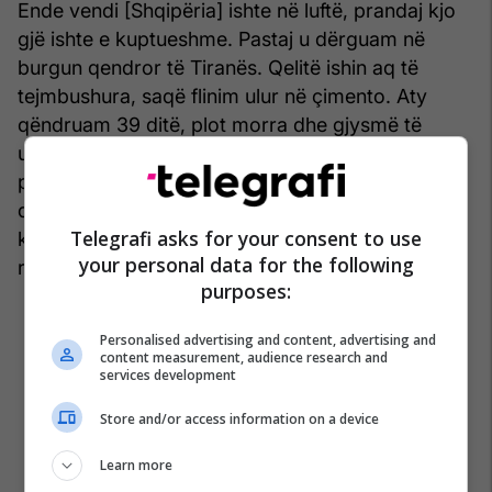
Ende vendi [Shqipëria] ishte në luftë, prandaj kjo
gjë ishte e kuptueshme. Pastaj u dërguam në
burgun qendror të Tiranës. Qelitë ishin aq të
tejmbushura, saqë flinim ulur në çimento. Aty
qëndruam 39 ditë, plot morra dhe gjysmë të
uritur. 39 ditë pa një lugë gjellë të ngrohtë, pa ujë
për t’u pastruar, 39 ditë pa parë dritë me sy, 39
ditë ku tre burra ndanin një bukë më pak se 0.5
Telegrafi asks for your consent to use
kg. Për aq kohë sa unë qëndrova në kampin e
your personal data for the following
robërve, vdiqën më shumë se 20% e shokëve.
purposes:
Personalised advertising and content, advertising and
content measurement, audience research and
services development
Store and/or access information on a device
Learn more