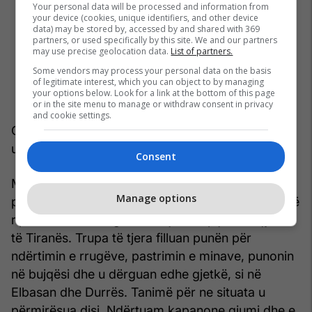
Your personal data will be processed and information from
your device (cookies, unique identifiers, and other device
data) may be stored by, accessed by and shared with 369
partners, or used specifically by this site. We and our partners
may use precise geolocation data.
List of partners.
Some vendors may process your personal data on the basis
of legitimate interest, which you can object to by managing
your options below. Look for a link at the bottom of this page
or in the site menu to manage or withdraw consent in privacy
and cookie settings.
Çka përmendëm më sipër, privimet nga lufta,
ushqimi, malaria etj. ishin shkaqet e vdekjeve.
Consent
Më në fund pamë pak dritë në këtë errësirë. Na
Manage options
përfshinë në rindërtim dhe dëmet e luftës filluan të
riparohen. Na dërguan në një kamp jashtë qytetit
të Tiranës. Trupa të tjera filluan punën për
ndërtimin e rrugëve, pastrimin e minave, punonin
në bujqësi dhe u dërguan edhe gjetkë, si në
Elbasan dhe Durrës. Tanimë për ne situata u
përmirësua disi. Ndërtuam kapanone gjumi dhe e