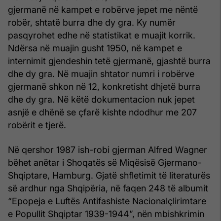
gjermanë në kampet e robërve jepet me nëntë
robër, shtatë burra dhe dy gra. Ky numër
pasqyrohet edhe në statistikat e muajit korrik.
Ndërsa në muajin gusht 1950, në kampet e
internimit gjendeshin tetë gjermanë, gjashtë burra
dhe dy gra. Në muajin shtator numri i robërve
gjermanë shkon në 12, konkretisht dhjetë burra
dhe dy gra. Në këtë dokumentacion nuk jepet
asnjë e dhënë se çfarë kishte ndodhur me 207
robërit e tjerë.
Në qershor 1987 ish-robi gjerman Alfred Wagner
bëhet anëtar i Shoqatës së Miqësisë Gjermano-
Shqiptare, Hamburg. Gjatë shfletimit të literaturës
së ardhur nga Shqipëria, në faqen 248 të albumit
“Epopeja e Luftës Antifashiste Nacionalçlirimtare
e Popullit Shqiptar 1939-1944”, nën mbishkrimin