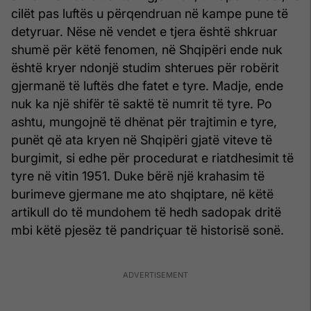
cilët pas luftës u përqendruan në kampe pune të
detyruar. Nëse në vendet e tjera është shkruar
shumë për këtë fenomen, në Shqipëri ende nuk
është kryer ndonjë studim shterues për robërit
gjermanë të luftës dhe fatet e tyre. Madje, ende
nuk ka një shifër të saktë të numrit të tyre. Po
ashtu, mungojnë të dhënat për trajtimin e tyre,
punët që ata kryen në Shqipëri gjatë viteve të
burgimit, si edhe për procedurat e riatdhesimit të
tyre në vitin 1951. Duke bërë një krahasim të
burimeve gjermane me ato shqiptare, në këtë
artikull do të mundohem të hedh sadopak dritë
mbi këtë pjesëz të pandriçuar të historisë sonë.