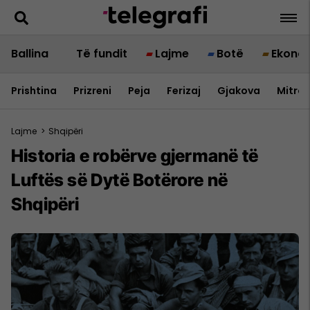
Ballina
Të fundit
Lajme
Botë
Ekono
Prishtina
Prizreni
Peja
Ferizaj
Gjakova
Mitrov
Lajme
>
Shqipëri
Historia e robërve gjermanë të
Luftës së Dytë Botërore në
Shqipëri