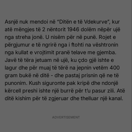
Asnjë nuk mendoi në “Ditën e të Vdekurve”, kur
atë mëngjes të 2 nëntorit 1946 dolëm nëpër ujë
nga streha jonë. U nisëm për në punë. Rojet e
përgjumur e të ngrirë nga i ftohti na vështronin
nga kullat e vrojtimit pranë telave me gjemba.
Javë të tëra jetuam në ujë, ku çdo gjë ishte e
lagur dhe për muaj të tërë na jepnin vetëm 400
gram bukë në ditë - dhe pastaj prisnin që ne të
punonim. Kush siguronte pak kripë dhe ndonjë
kërcell preshi ishte një burrë për t’u pasur zili. Atë
ditë kishim për të zgjeruar dhe thelluar një kanal.