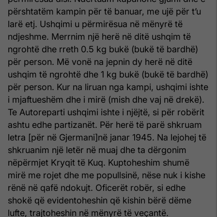
përshtatëm kampin për të banuar, me ujë për t’u
larë etj. Ushqimi u përmirësua në mënyrë të
ndjeshme. Merrnim një herë në ditë ushqim të
ngrohtë dhe rreth 0.5 kg bukë (bukë të bardhë)
për person. Më vonë na jepnin dy herë në ditë
ushqim të ngrohtë dhe 1 kg bukë (bukë të bardhë)
për person. Kur na liruan nga kampi, ushqimi ishte
i mjaftueshëm dhe i mirë (mish dhe vaj në drekë).
Te Autoreparti ushqimi ishte i njëjtë, si për robërit
ashtu edhe partizanët. Për herë të parë shkruam
letra [për në Gjermani]në janar 1945. Na lejohej të
shkruanim një letër në muaj dhe ta dërgonim
nëpërmjet Kryqit të Kuq. Kuptoheshim shumë
mirë me rojet dhe me popullsinë, nëse nuk i kishe
rënë në qafë ndokujt. Oficerët robër, si edhe
shokë që evidentoheshin që kishin bërë dëme
lufte, trajtoheshin në mënyrë të veçantë.