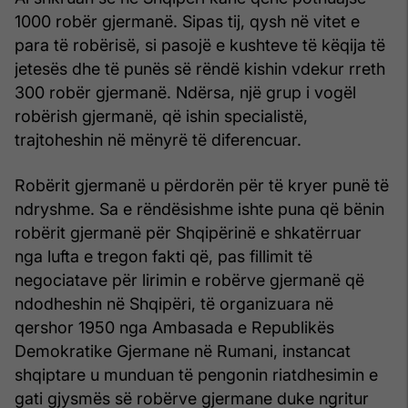
1000 robër gjermanë. Sipas tij, qysh në vitet e
para të robërisë, si pasojë e kushteve të këqija të
jetesës dhe të punës së rëndë kishin vdekur rreth
300 robër gjermanë. Ndërsa, një grup i vogël
robërish gjermanë, që ishin specialistë,
trajtoheshin në mënyrë të diferencuar.
Robërit gjermanë u përdorën për të kryer punë të
ndryshme. Sa e rëndësishme ishte puna që bënin
robërit gjermanë për Shqipërinë e shkatërruar
nga lufta e tregon fakti që, pas fillimit të
negociatave për lirimin e robërve gjermanë që
ndodheshin në Shqipëri, të organizuara në
qershor 1950 nga Ambasada e Republikës
Demokratike Gjermane në Rumani, instancat
shqiptare u munduan të pengonin riatdhesimin e
gati gjysmës së robërve gjermane duke ngritur