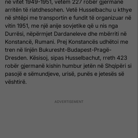
në vitet 1949-1951, vetëm 227 robër gjermanë
arritën të riatdhesohen. Vetë Husselbachu u kthye
në shtëpi me transportin e fundit të organizuar në
vitin 1951, me një anije sovjetike që u nis nga
Durrësi, nëpërmjet Dardaneleve dhe mbërriti në
Konstancë, Rumani. Prej Konstancës udhëtoi me
tren në linjën Bukuresht-Budapest-Pragë-
Dresden. Kësisoj, sipas Husselbachut, rreth 423
robër gjermanë kishin humbur jetën në Shqipëri si
pasojë e sëmundjeve, urisë, punës e jetesës së
vështirë.