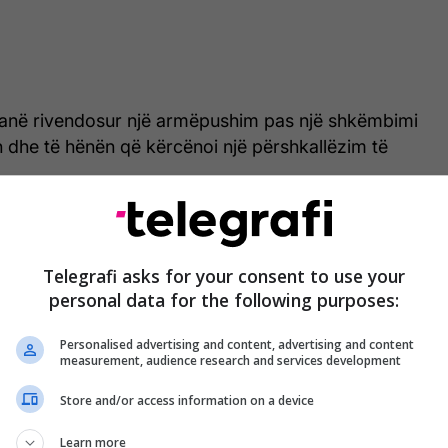
i kanë rivendosur një armëpushim pas një shkëmbimi
n dhe të hënën që kërcënoi një përshkallëzim të
tha se Shtetet e Bashkuara mund të nënshkruajnë
e Iranin brenda disa ditësh - një pretendim që ai e
Telegrafi asks for your consent to use your
herë gjatë dy muajve të fundit, sipas një analize të
personal data for the following purposes:
Personalised advertising and content, advertising and content
ëveshja do të rihapte Ngushticën jetike të
measurement, audience research and services development
erë", por analistët kanë argumentuar se aftësia e
Store and/or access information on a device
shur pikën e mbytjes së naftës do të zgjasë shumë
t, pavarësisht nga ajo për të cilën është rënë
Learn more