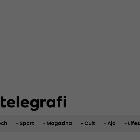
ech
Sport
Magazina
Cult
Ajo
Life