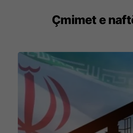
Çmimet e naftë