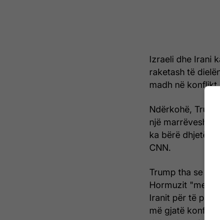
Izraeli dhe Iran
raketash të dielë
madh në konflikt.
Ndërkohë, Trump 
një marrëveshje m
ka bërë dhjetëra 
CNN.
Trump tha se marr
Hormuzit "menjëh
Iranit për të pri
më gjatë konflikti