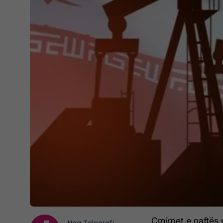
Çmimet e naftës p