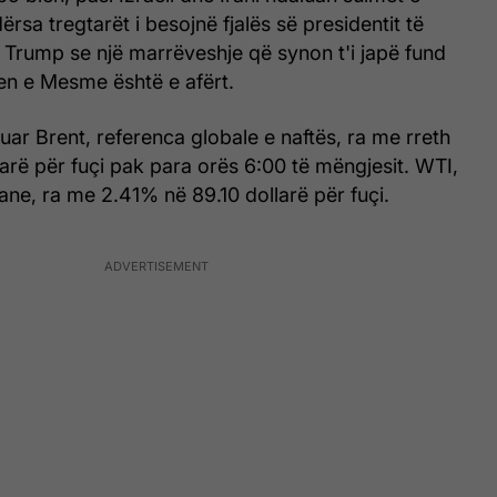
rsa tregtarët i besojnë fjalës së presidentit të
Trump se një marrëveshje që synon t'i japë fund
djen e Mesme është e afërt.
ar Brent, referenca globale e naftës, ra me rreth
rë për fuçi pak para orës 6:00 të mëngjesit. WTI,
ne, ra me 2.41% në 89.10 dollarë për fuçi.