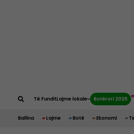
Të Fundit
Lajme lokale
Botërori 2026
Ballina
Lajme
Botë
Ekonomi
T