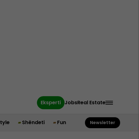
Eksperti
Jobs
Real Estate
style
Shëndeti
Fun
Newsletter