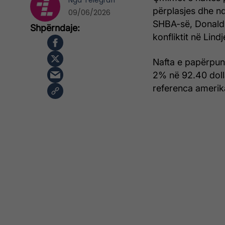
Nga
Telegrafi
përplasjes dhe ndë
09/06/2026
SHBA-së, Donald 
konfliktit në Lin
Nafta e papërpunu
2% në 92.40 dolla
referenca amerika