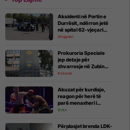
Aksidenti në Portin e
Durrësit, ndërron jetë
në spital 62-vjeçari
nga Kosova
Shqipëri
Prokuroria Speciale
jep detaje për
zhvarrosje në Zubin
Potok
Kosovë
Akuzat për kurdisje,
reagon për herë të
parë menaxheri i
Kristian Prengës
Boks
Përplasjet brenda LDK-