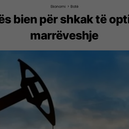
Ekonomi
>
Botë
s bien për shkak të opt
marrëveshje