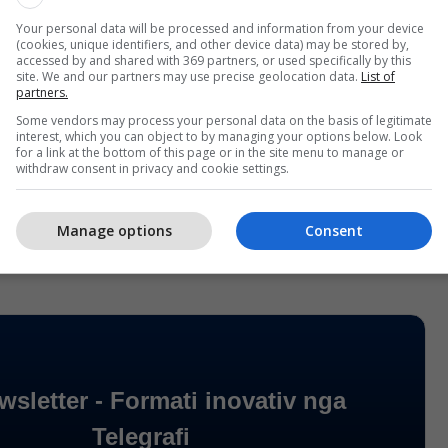
-në.
Your personal data will be processed and information from your device
(cookies, unique identifiers, and other device data) may be stored by,
t e aksioneve në Azi u rimëkëmbën kryesisht pas
accessed by and shared with 369 partners, or used specifically by this
site. We and our partners may use precise geolocation data.
List of
 ndërsa optimizmi për inteligjencën artificiale u
partners.
t kryesore të aksioneve po tregtohen kryesisht më
Some vendors may process your personal data on the basis of legitimate
interest, which you can object to by managing your options below. Look
for a link at the bottom of this page or in the site menu to manage or
withdraw consent in privacy and cookie settings.
hkuara, kontratat e ardhshme të Dow, Nasdaq dhe
për një hapje më të fortë. /Telegrafi/
Manage options
Consent