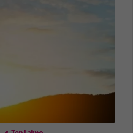
Top Lajme