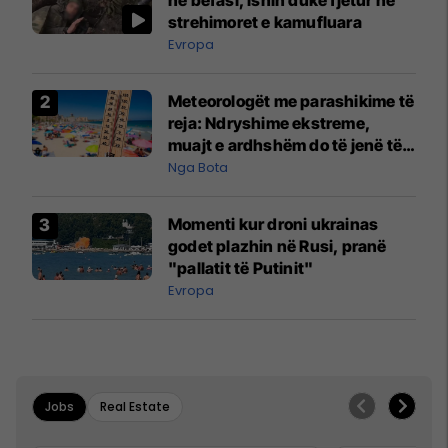
strehimoret e kamufluara
Evropa
Meteorologët me parashikime të
reja: Ndryshime ekstreme,
muajt e ardhshëm do të jenë të
pazakontë
Nga Bota
Momenti kur droni ukrainas
godet plazhin në Rusi, pranë
"pallatit të Putinit"
Evropa
Jobs
Real Estate