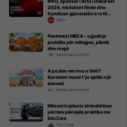
IPKO, Sponsor i Artë i DokuFest
2026, mbështet filmin dhe
frymëzon gjeneratën e re të
krijuesve
IPKO
Pashtetat MEKA - zgjedhje
praktike për mëngjes, piknik
dhe rrugë
MEKA HALAL FOOD
A po don me rrnu n’deti?
Kursimet mund t’ju sjellin një
banesë
Banka Ekonomike
Mësoni kujdesin shëndetësor
përmes përvojës praktike me
EduCare
Edu Care