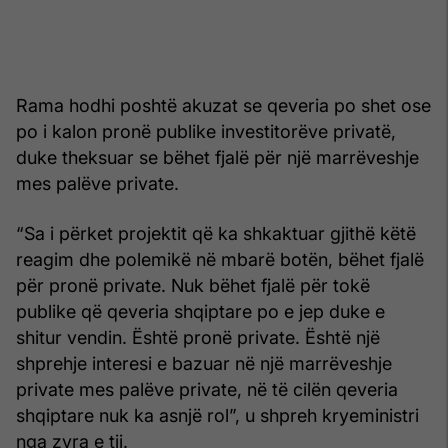
Rama hodhi poshtë akuzat se qeveria po shet ose
po i kalon pronë publike investitorëve privatë,
duke theksuar se bëhet fjalë për një marrëveshje
mes palëve private.
“Sa i përket projektit që ka shkaktuar gjithë këtë
reagim dhe polemikë në mbarë botën, bëhet fjalë
për pronë private. Nuk bëhet fjalë për tokë
publike që qeveria shqiptare po e jep duke e
shitur vendin. Është pronë private. Është një
shprehje interesi e bazuar në një marrëveshje
private mes palëve private, në të cilën qeveria
shqiptare nuk ka asnjë rol”, u shpreh kryeministri
nga zyra e tij.