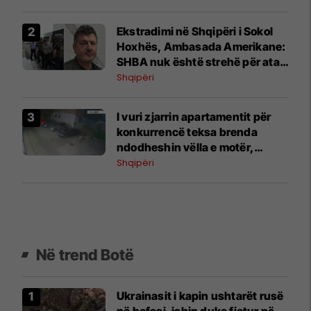
Ekstradimi në Shqipëri i Sokol
Hoxhës, Ambasada Amerikane:
SHBA nuk është strehë për ata
që keqpërdorin emigracioni për
Shqipëri
t’i shpëtuar ligjit
I vuri zjarrin apartamentit për
konkurrencë teksa brenda
ndodheshin vëlla e motër,
arrestohet 33-vjeçari në Vlorë
Shqipëri
Në trend Botë
Ukrainasit i kapin ushtarët rusë
në befasi, ishin duke fjetur në