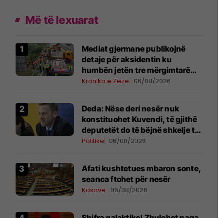
Më të lexuarat
Mediat gjermane publikojnë
detaje për aksidentin ku
humbën jetën tre mërgimtarë
nga Komogllava e Ferizajt
Kronika e Zezë
06/08/2026
Deda: Nëse deri nesër nuk
konstituohet Kuvendi, të gjithë
deputetët do të bëjnë shkelje të
rëndë kushtetuese
Politikë
06/08/2026
Afati kushtetues mbaron sonte,
seanca ftohet për nesër
Kosovë
06/08/2026
Shifra galaktike! Zbulohet paga