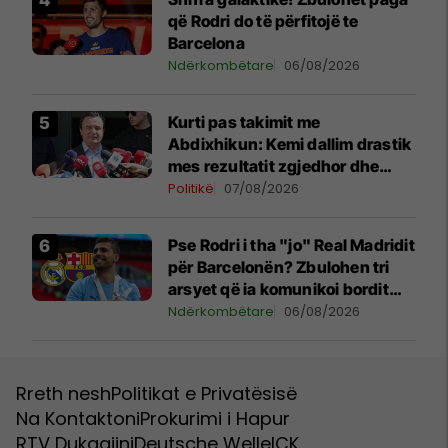
që Rodri do të përfitojë te
Barcelona
Ndërkombëtare
06/08/2026
Kurti pas takimit me
Abdixhikun: Kemi dallim drastik
mes rezultatit zgjedhor dhe
kërkesave të LDK-së
Politikë
07/08/2026
Pse Rodri i tha "jo" Real Madridit
për Barcelonën? Zbulohen tri
arsyet që ia komunikoi bordit
madrilen
Ndërkombëtare
06/08/2026
Rreth nesh
Politikat e Privatësisë
Na Kontaktoni
Prokurimi i Hapur
RTV Dukagjini
Deutsche Welle
ICK