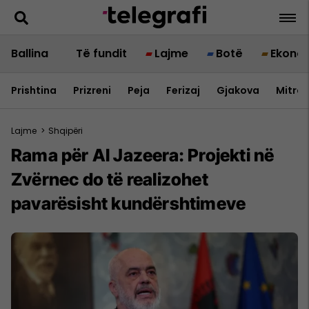
Ballina
Të fundit
Lajme
Botë
Ekono
Prishtina
Prizreni
Peja
Ferizaj
Gjakova
Mitrov
Lajme
>
Shqipëri
Rama për Al Jazeera: Projekti në
Zvërnec do të realizohet
pavarësisht kundërshtimeve