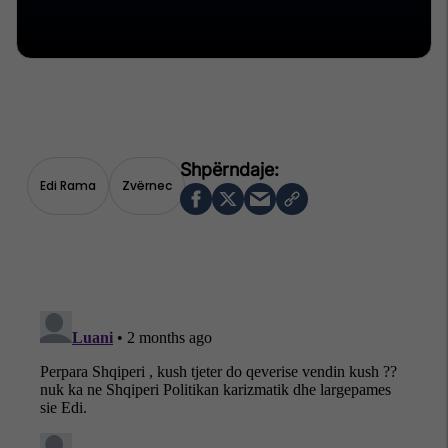
Edi Rama
Zvërnec