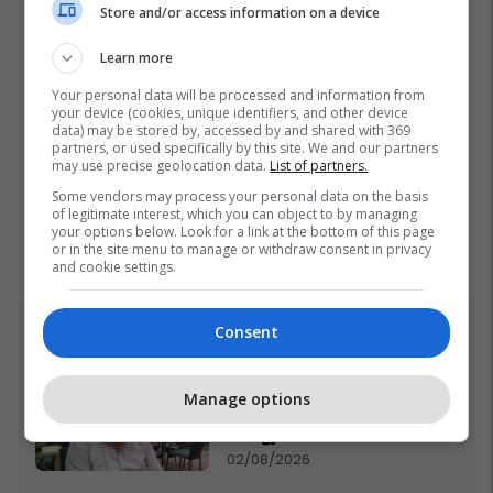
Store and/or access information on a device
Learn more
Your personal data will be processed and information from
your device (cookies, unique identifiers, and other device
data) may be stored by, accessed by and shared with 369
partners, or used specifically by this site. We and our partners
may use precise geolocation data.
List of partners.
Some vendors may process your personal data on the basis
of legitimate interest, which you can object to by managing
your options below. Look for a link at the bottom of this page
or in the site menu to manage or withdraw consent in privacy
and cookie settings.
Consent
Top 5
Ftohet nga prokuroria e
Manage options
Kosovës për krime lufte,
ish-gjenerali serb thotë se
dikush e tradhtoi në
02/08/2026
Beograd