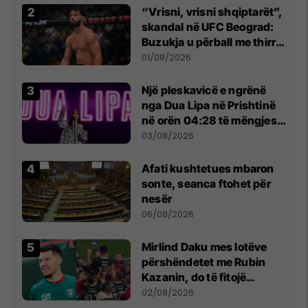
“Vrisni, vrisni shqiptarët”,
skandal në UFC Beograd:
Buzukja u përball me thirrje
anti-shqiptare nga
01/08/2026
tribunat
Një pleskavicë e ngrënë
nga Dua Lipa në Prishtinë
në orën 04:28 të mëngjesit
- dhe bota digjitale serbe
03/08/2026
shpall gjendjen e luftës
Afati kushtetues mbaron
sonte, seanca ftohet për
nesër
06/08/2026
Mirlind Daku mes lotëve
përshëndetet me Rubin
Kazanin, do të fitojë
miliona te Spartak Moska
02/08/2026