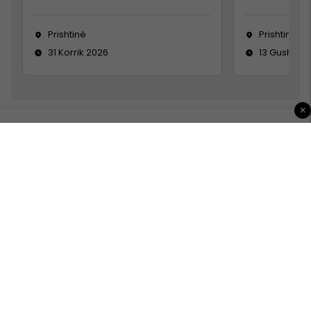
Prishtinë
Prishtinë
31 Korrik 2026
13 Gusht 20
×