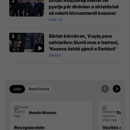
Dritan Abazoviqi merret në
pyetje për dhënien e shtetësisë
së nderit biznesmenit kosovar
Mali i Zi
Sërish kërcënon, Vuçiq para
ushtarëve: Kurrë mos e harroni,
'Kosova është pjesë e Serbisë'
Serbia
Jobs
Real Estate
Avedo Kosovo
Dardan
Recepsioniste
Vozitës me K