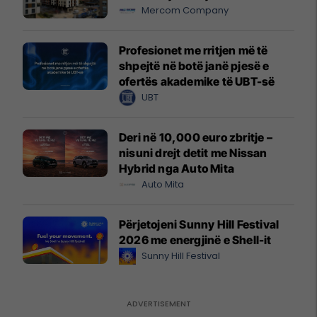
Mercom Company
Profesionet me rritjen më të
shpejtë në botë janë pjesë e
ofertës akademike të UBT-së
UBT
Deri në 10,000 euro zbritje –
nisuni drejt detit me Nissan
Hybrid nga Auto Mita
Auto Mita
Përjetojeni Sunny Hill Festival
2026 me energjinë e Shell-it
Sunny Hill Festival