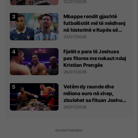
22/07/2026
Mbappe rendit gjashtë
futbollistët më të mëdhenj
në historinë e Kupës së
Botës, Messi mbetet i dyti
23/07/2026
Fjalët e para të Joshuas
pas fitores me nokaut ndaj
Kristian Prengës
26/07/2026
Vetëm dy raunde dhe
miliona euro në xhep,
zbulohet sa fituan Joshua
e Prenga
26/07/2026