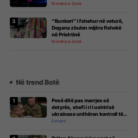
Kronika e Zezë
“Bunkeri” i fshehur në veturë,
Dogana zbulon mijëra fishekë
në Prishtinë
Kronika e Zezë
Në trend Botë
Pesë ditë pas marrjes së
detyrës, shefi i ri i ushtrisë
ukrainase urdhëron kontroll të
madh
Evropa