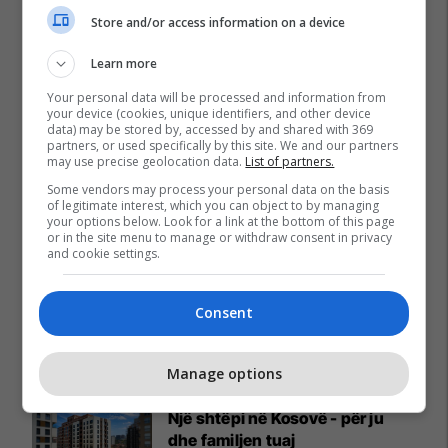
Store and/or access information on a device
Learn more
Your personal data will be processed and information from
your device (cookies, unique identifiers, and other device
data) may be stored by, accessed by and shared with 369
partners, or used specifically by this site. We and our partners
may use precise geolocation data.
List of partners.
Some vendors may process your personal data on the basis
of legitimate interest, which you can object to by managing
your options below. Look for a link at the bottom of this page
or in the site menu to manage or withdraw consent in privacy
and cookie settings.
Consent
Promo
Reklamo këtu
Manage options
Një shtëpi në Kosovë - për ju
dhe familjen tuaj