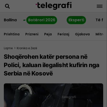
Ballina
Botërori 2026
Eksperti
Të fu
Prishtina
Prizreni
Peja
Ferizaj
Gjakova
Mitrov
Lajme
>
Kronika e Zezë
Shoqërohen katër persona në
Polici, kaluan ilegalisht kufirin nga
Serbia në Kosovë