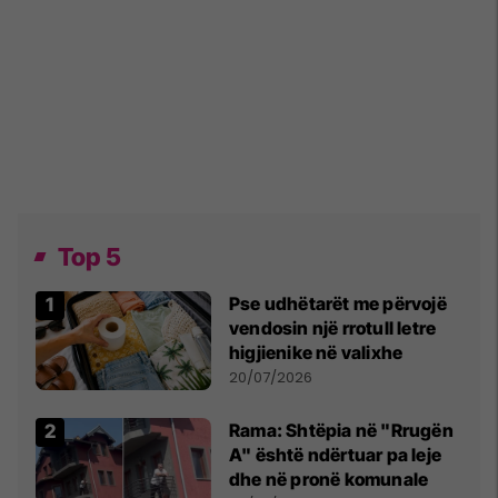
Top 5
Pse udhëtarët me përvojë
vendosin një rrotull letre
higjienike në valixhe
20/07/2026
Rama: Shtëpia në "Rrugën
A" është ndërtuar pa leje
dhe në pronë komunale