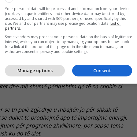
 këtë rezultat si protestë qytetare!
Your personal data will be processed and information from your device
(cookies, unique identifiers, and other device data) may be stored by,
shtë thirrje për reflektim dhe llogaridhënie se pse
accessed by and shared with 369 partners, or used specifically by this
site. We and our partners may use precise geolocation data.
List of
ën ku mbajmë zgjedhje për të shkuar përsëri në
partners.
Some vendors may process your personal data on the basis of legitimate
interest, which you can object to by managing your options below. Look
for a link at the bottom of this page or in the site menu to manage or
 shumë qytetarë ndëshkuan partinë që kishte 51 për
withdraw consent in privacy and cookie settings.
qpërdori, përbuzi dhe nuk e zbatoi vullnetin e
Manage options
Consent
he neve na thanë qartë se duhet më shumë punë,
tet dhe më shumë përkushtim që të na shohin si
r se tri palë zgjedhje u mbajtën jo për shkak të
se duhet të prodhojmë apo të importojmë energji,
ajtuam për programe zhvillimore, por sepse tema
sh ku do të ulet.