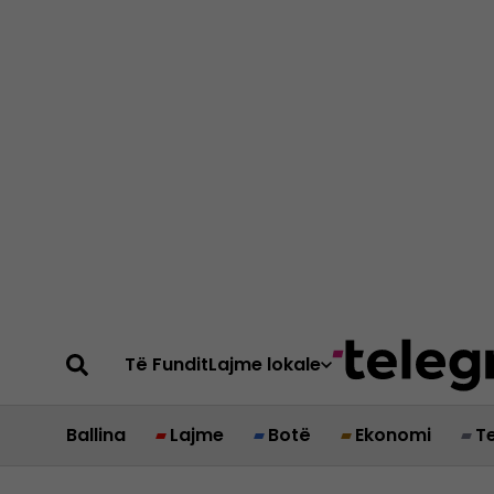
Të Fundit
Lajme lokale
Ballina
Lajme
Botë
Ekonomi
T