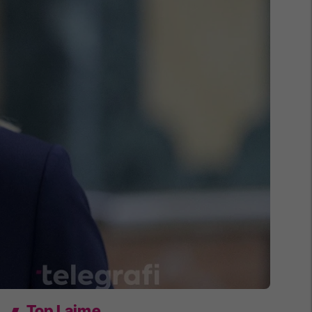
Top Lajme