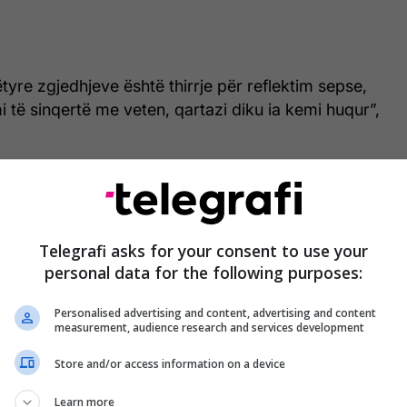
ëtyre zgjedhjeve është thirrje për reflektim sepse,
 të sinqertë me veten, qartazi diku ia kemi huqur”,
ostimin e Bajramit:
Folën fort. Të zëshëm ishin edhe ata që nuk votuan
Telegrafi asks for your consent to use your
personal data for the following purposes:
 zemra të gjithë atyre që votuan LDK-në dhe na
Personalised advertising and content, advertising and content
rit njerëzve tanë në struktura që punuan ditë e
measurement, audience research and services development
Store and/or access information on a device
e është po ashtu një mesazh i qartë për secilin
Learn more