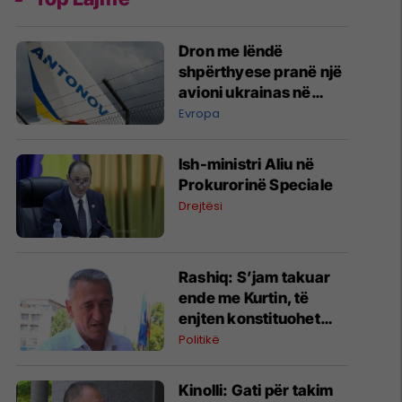
Dron me lëndë
shpërthyese pranë një
avioni ukrainas në
Leipzig
Evropa
Ish-ministri ​Aliu në
Prokurorinë Speciale
Drejtësi
​Rashiq: S’jam takuar
ende me Kurtin, të
enjten konstituohet
kuvendi por s’votohet
Politikë
qeveria
Kinolli: Gati për takim