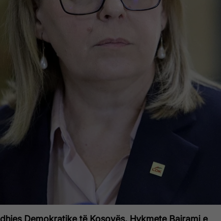
Lidhjes Demokratike të Kosovës, Hykmete Bajrami e