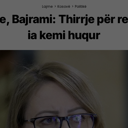
Lajme
>
Kosovë
>
Politikë
e, Bajrami: Thirrje për r
ia kemi huqur