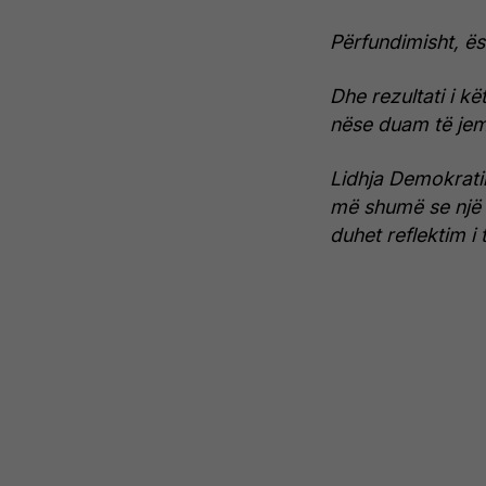
Përfundimisht, ë
Dhe rezultati i kë
nëse duam të jemi
Lidhja Demokrati
më shumë se një r
duhet reflektim i 