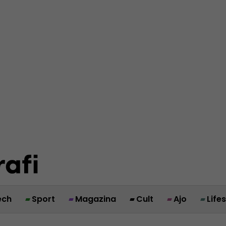
ech
Sport
Magazina
Cult
Ajo
Life