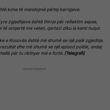
shtë koha të mendojmë përtej karrigeve.
tyre zgjedhjeve është thirrje për reflektim sepse,
 të sinqertë me veten, qartazi diku ia kemi huqur.
ke e Kosovës është më shumë se një palë zgjedhje,
ezultat dhe më shumë se një episod politik, andaj
thellë për tu rikthyer më e fortë.
/Telegrafi/