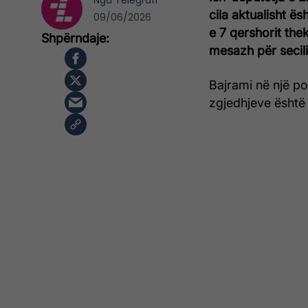
Nga
Telegrafi
cila aktualisht ë
09/06/2026
e 7 qershorit the
mesazh për secili
Bajrami në një po
zgjedhjeve është t