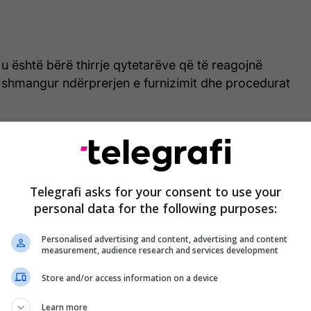
 është bërë thirrje qytetarëve që të reagojnë
 shmangur ndërprerjen e furnizimit dhe procedurat
 paguajnë borxhin ose nënshkruajnë marrëveshje
 shmangin shkyçjen dhe procedurat përmbarimore”,
Telegrafi asks for your consent to use your
on se pagesa e ujit është obligim ligjor dhe
personal data for the following purposes:
sjell pasoja të drejtpërdrejta për konsumatorët.
Personalised advertising and content, advertising and content
measurement, audience research and services development
 që të paraqiten sa më parë në zyrat e kompanisë
obligimet e tyre financiare. /
Telegrafi
/
Store and/or access information on a device
Learn more