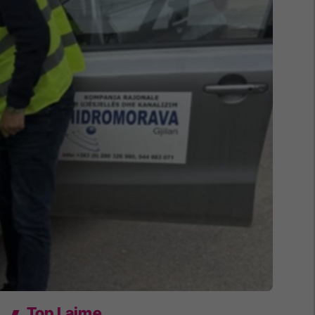
Top Lajme