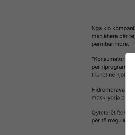
Nga kjo kompani u
menjëherë për të
përmbarimore.
“Konsumatorët që
për riprogramim
thuhet në njoftim.
Hidromorava theks
moskryerja e saj 
Qytetarët ftohen
për të rregulluar 