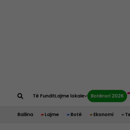
Të Fundit
Lajme lokale
Botërori 2026
Ballina
Lajme
Botë
Ekonomi
T