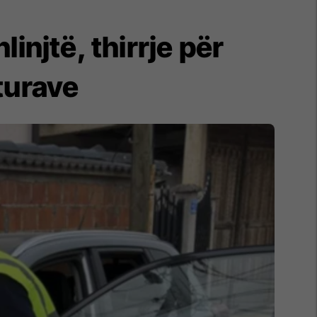
njtë, thirrje për
turave