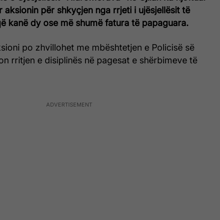
r aksionin për shkyçjen nga rrjeti i ujësjellësit të
ë kanë dy ose më shumë fatura të papaguara.
aksioni po zhvillohet me mbështetjen e Policisë së
 rritjen e disiplinës në pagesat e shërbimeve të