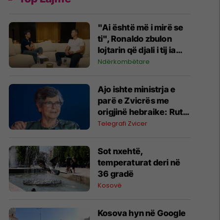
"Ai është më i mirë se
ti", Ronaldo zbulon
lojtarin që djali i tij ia
shikon videot
Ndërkombëtare
Ajo ishte ministrja e
parë e Zvicrës me
origjinë hebraike: Ruth
Dreifuss kritikon
Telegrafi Zvicer
ashpër krimet e luftës
të Izraelit në Gazë
Sot nxehtë,
temperaturat deri në
36 gradë
Kosovë
Kosova hyn në Google