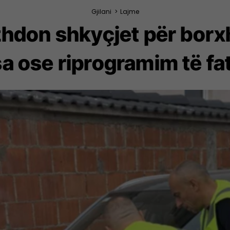
Gjilani
>
Lajme
don shkyçjet për borxhli
a ose riprogramim të fa