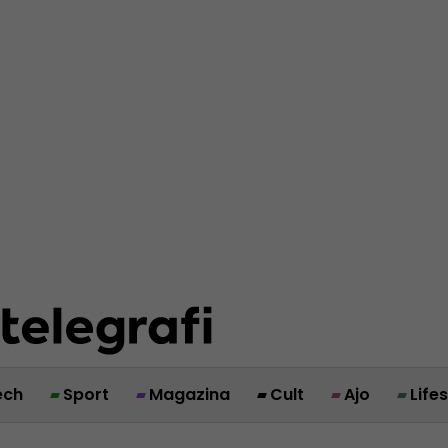
ech
Sport
Magazina
Cult
Ajo
Life