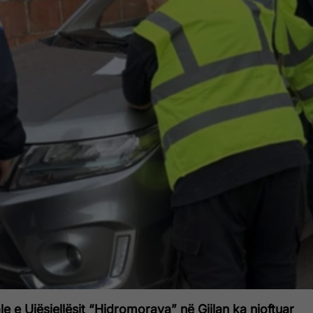
 e Ujësjellësit “Hidromorava” në Gjilan ka njoftuar