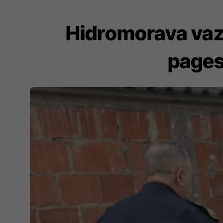
Hidromorava vazh
pages