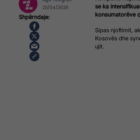
se ka intensifikua
23/04/2026
konsumatorëve q
Sipas njoftimit, 
Kosovës dhe synon
ujit.