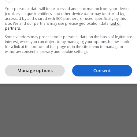
Your personal data will be processed and information from your device
(cookies, unique identifiers, and other device data) may be stored by,
accessed by and shared with 369 partners, or used specifically by this
site. We and our partners may use precise geolocation data.
List of
partners.
Some vendors may process your personal data on the basis of legitimate
interest, which you can object to by managing your options below. Look
for a link at the bottom of this page or in the site menu to manage or
withdraw consent in privacy and cookie settings.
Manage options
Consent