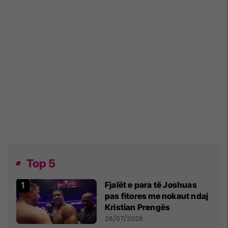
Top 5
Fjalët e para të Joshuas
pas fitores me nokaut ndaj
Kristian Prengës
26/07/2026