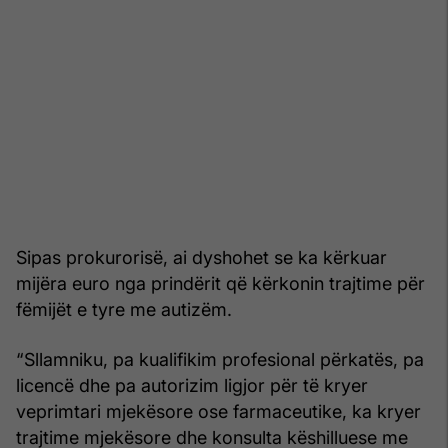
Sipas prokurorisë, ai dyshohet se ka kërkuar
mijëra euro nga prindërit që kërkonin trajtime për
fëmijët e tyre me autizëm.
“Sllamniku, pa kualifikim profesional përkatës, pa
licencë dhe pa autorizim ligjor për të kryer
veprimtari mjekësore ose farmaceutike, ka kryer
trajtime mjekësore dhe konsulta këshilluese me