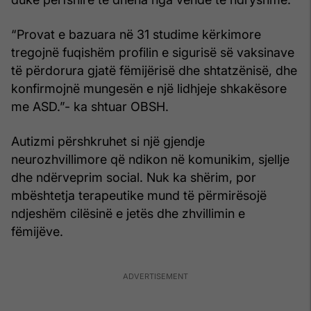
“Provat e bazuara në 31 studime kërkimore
tregojnë fuqishëm profilin e sigurisë së vaksinave
të përdorura gjatë fëmijërisë dhe shtatzënisë, dhe
konfirmojnë mungesën e një lidhjeje shkakësore
me ASD.”- ka shtuar OBSH.
Autizmi përshkruhet si një gjendje
neurozhvillimore që ndikon në komunikim, sjellje
dhe ndërveprim social. Nuk ka shërim, por
mbështetja terapeutike mund të përmirësojë
ndjeshëm cilësinë e jetës dhe zhvillimin e
fëmijëve.