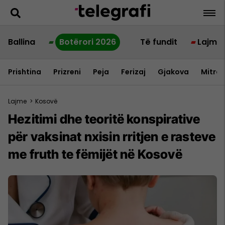
Ballina
Botërori 2026
Të fundit
Lajme
Prishtina
Prizreni
Peja
Ferizaj
Gjakova
Mitrov
Lajme
>
Kosovë
Hezitimi dhe teoritë konspirative
për vaksinat nxisin rritjen e rasteve
me fruth te fëmijët në Kosovë