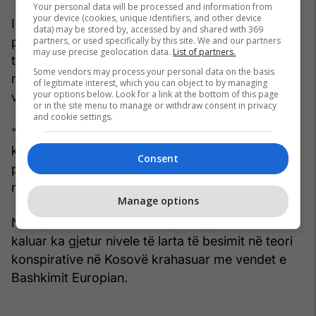
Your personal data will be processed and information from
your device (cookies, unique identifiers, and other device
Instituti shton se gjatë kësaj periudhe janë
data) may be stored by, accessed by and shared with 369
partners, or used specifically by this site. We and our partners
përhapur shumë teori konspirative dhe narrativa
may use precise geolocation data.
List of partners.
të rreme në internet, të cilat kanë ndikuar
Some vendors may process your personal data on the basis
negativisht në besimin e prindërve ndaj
of legitimate interest, which you can object to by managing
your options below. Look for a link at the bottom of this page
vaksinimit.
or in the site menu to manage or withdraw consent in privacy
and cookie settings.
“Informacionet e pasakta dhe teoritë e
konspiracionit krijojnë frikë dhe pasiguri te
Consent
prindërit.”- ka deklaruar IKSHPK. “Kjo ka ndikuar
negativisht në besimin ndaj vaksinimit.”
Manage options
Një
raport
i Komisionit Europian i publikuar vitin e
kaluar ka gjetur nivele të larta të besimit në teori
konspirative në Kosovë krahasuar me vendet e
Bashkimit Europian.