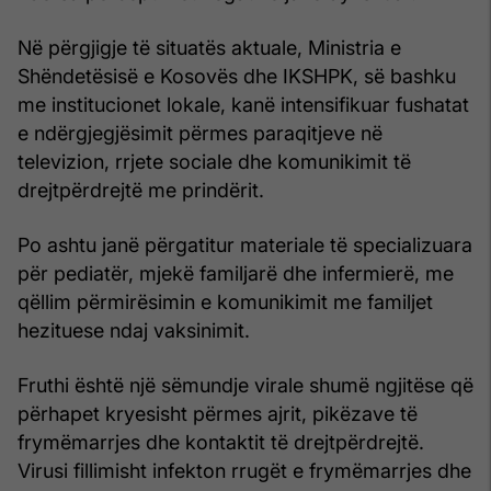
Në përgjigje të situatës aktuale, Ministria e
Shëndetësisë e Kosovës dhe IKSHPK, së bashku
me institucionet lokale, kanë intensifikuar fushatat
e ndërgjegjësimit përmes paraqitjeve në
televizion, rrjete sociale dhe komunikimit të
drejtpërdrejtë me prindërit.
Po ashtu janë përgatitur materiale të specializuara
për pediatër, mjekë familjarë dhe infermierë, me
qëllim përmirësimin e komunikimit me familjet
hezituese ndaj vaksinimit.
Fruthi është një sëmundje virale shumë ngjitëse që
përhapet kryesisht përmes ajrit, pikëzave të
frymëmarrjes dhe kontaktit të drejtpërdrejtë.
Virusi fillimisht infekton rrugët e frymëmarrjes dhe