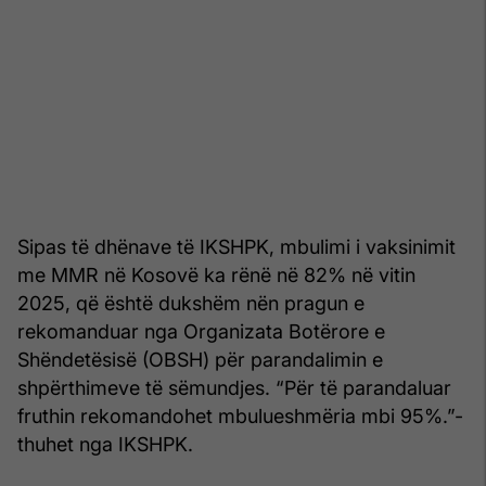
Sipas të dhënave të IKSHPK, mbulimi i vaksinimit
me MMR në Kosovë ka rënë në 82% në vitin
2025, që është dukshëm nën pragun e
rekomanduar nga Organizata Botërore e
Shëndetësisë (OBSH) për parandalimin e
shpërthimeve të sëmundjes. “Për të parandaluar
fruthin rekomandohet mbulueshmëria mbi 95%.”-
thuhet nga IKSHPK.