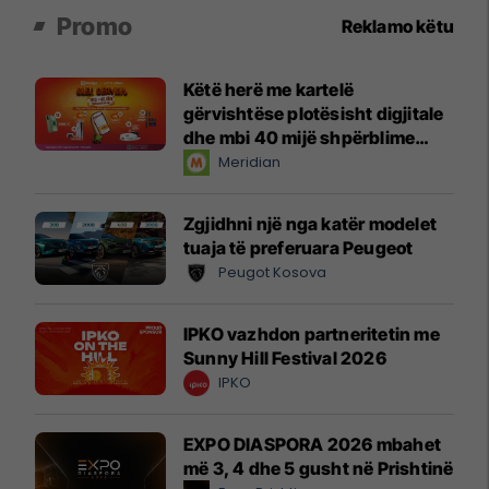
Promo
Reklamo këtu
Këtë herë me kartelë
gërvishtëse plotësisht digjitale
dhe mbi 40 mijë shpërblime
instant!
Meridian
Zgjidhni një nga katër modelet
tuaja të preferuara Peugeot
Peugot Kosova
IPKO vazhdon partneritetin me
Sunny Hill Festival 2026
IPKO
EXPO DIASPORA 2026 mbahet
më 3, 4 dhe 5 gusht në Prishtinë