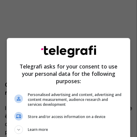
Telegrafi asks for your consent to use
your personal data for the following
purposes:
COVID-19 dhe rrjetet sociale kanë thelluar
mosbesimin
Personalised advertising and content, advertising and
content measurement, audience research and
services development
IKSHPK thekson se dezinformimi në rrjetet sociale
është intensifikuar pas pandemisë së COVID-19,
Store and/or access information on a device
duke rritur mosbesimin ndaj vaksinave në
Learn more
përgjithësi, jo vetëm ndaj vaksinës MMR.