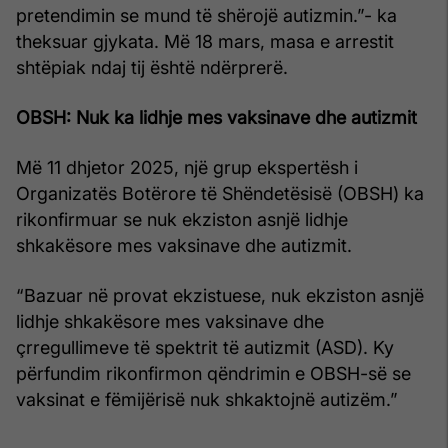
pretendimin se mund të shërojë autizmin.”- ka
theksuar gjykata. Më 18 mars, masa e arrestit
shtëpiak ndaj tij është ndërprerë.
OBSH: Nuk ka lidhje mes vaksinave dhe autizmit
Më 11 dhjetor 2025, një grup ekspertësh i
Organizatës Botërore të Shëndetësisë (OBSH) ka
rikonfirmuar se nuk ekziston asnjë lidhje
shkakësore mes vaksinave dhe autizmit.
“Bazuar në provat ekzistuese, nuk ekziston asnjë
lidhje shkakësore mes vaksinave dhe
çrregullimeve të spektrit të autizmit (ASD). Ky
përfundim rikonfirmon qëndrimin e OBSH-së se
vaksinat e fëmijërisë nuk shkaktojnë autizëm.”