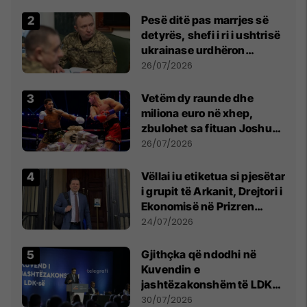
Pesë ditë pas marrjes së
detyrës, shefi i ri i ushtrisë
ukrainase urdhëron
kontroll të madh
26/07/2026
Vetëm dy raunde dhe
miliona euro në xhep,
zbulohet sa fituan Joshua
e Prenga
26/07/2026
Vëllai iu etiketua si pjesëtar
i grupit të Arkanit, Drejtori i
Ekonomisë në Prizren
mohon pretendimet
24/07/2026
Gjithçka që ndodhi në
Kuvendin e
jashtëzakonshëm të LDK-
së
30/07/2026