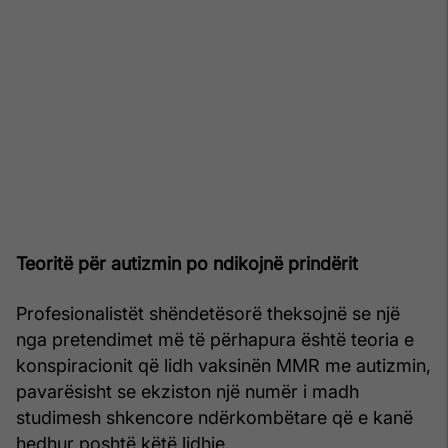
Teoritë për autizmin po ndikojnë prindërit
Profesionalistët shëndetësorë theksojnë se një
nga pretendimet më të përhapura është teoria e
konspiracionit që lidh vaksinën MMR me autizmin,
pavarësisht se ekziston një numër i madh
studimesh shkencore ndërkombëtare që e kanë
hedhur poshtë këtë lidhje.