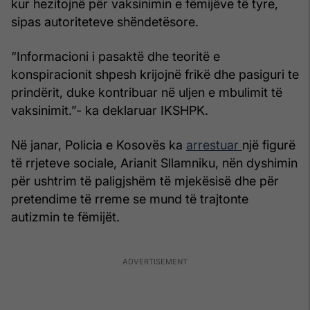
kur hezitojnë për vaksinimin e fëmijëve të tyre,
sipas autoriteteve shëndetësore.
“Informacioni i pasaktë dhe teoritë e
konspiracionit shpesh krijojnë frikë dhe pasiguri te
prindërit, duke kontribuar në uljen e mbulimit të
vaksinimit.”- ka deklaruar IKSHPK.
Në janar, Policia e Kosovës ka
arrestuar
një figurë
të rrjeteve sociale, Arianit Sllamniku, nën dyshimin
për ushtrim të paligjshëm të mjekësisë dhe për
pretendime të rreme se mund të trajtonte
autizmin te fëmijët.