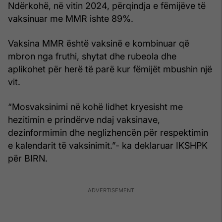
Ndërkohë, në vitin 2024, përqindja e fëmijëve të
vaksinuar me MMR ishte 89%.
Vaksina MMR është vaksinë e kombinuar që
mbron nga fruthi, shytat dhe rubeola dhe
aplikohet për herë të parë kur fëmijët mbushin një
vit.
“Mosvaksinimi në kohë lidhet kryesisht me
hezitimin e prindërve ndaj vaksinave,
dezinformimin dhe neglizhencën për respektimin
e kalendarit të vaksinimit.”- ka deklaruar IKSHPK
për BIRN.