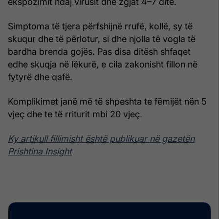
ekspozimit ndaj virusit dhe zgjat 4–7 ditë.
Simptoma të tjera përfshijnë rrufë, kollë, sy të
skuqur dhe të përlotur, si dhe njolla të vogla të
bardha brenda gojës. Pas disa ditësh shfaqet
edhe skuqja në lëkurë, e cila zakonisht fillon në
fytyrë dhe qafë.
Komplikimet janë më të shpeshta te fëmijët nën 5
vjeç dhe te të rriturit mbi 20 vjeç.
Ky artikull fillimisht është publikuar në gazetën
Prishtina Insight