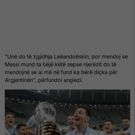
“Unë do të zgjidhja Leëandoëskin, por mendoj se
Messi mund ta bëjë këtë sepse njerëzit do të
mendojnë se ai më në fund ka bërë diçka për
Argjentinën”, përfundoi anglezi.