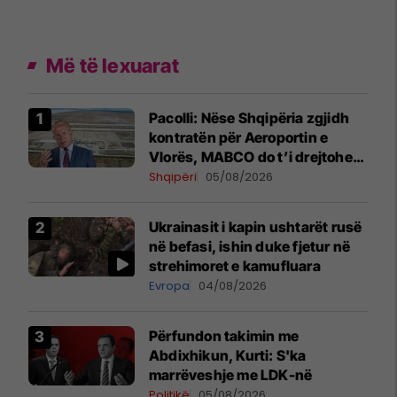
Më të lexuarat
Pacolli: Nëse Shqipëria zgjidh
kontratën për Aeroportin e
Vlorës, MABCO do t’i drejtohet
arbitrazhit ndërkombëtar
Shqipëri
05/08/2026
Ukrainasit i kapin ushtarët rusë
në befasi, ishin duke fjetur në
strehimoret e kamufluara
Evropa
04/08/2026
Përfundon takimin me
Abdixhikun, Kurti: S'ka
marrëveshje me LDK-në
Politikë
05/08/2026