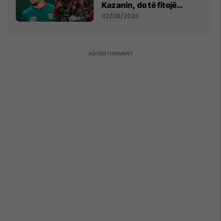
Kazanin, do të fitojë
miliona te Spartak Moska
02/08/2026