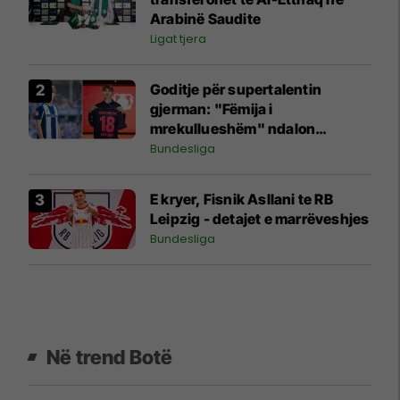
Arabinë Saudite
Ligat tjera
Goditje për supertalentin
gjerman: "Fëmija i
mrekullueshëm" ndalon
futbollin për shkak të
Bundesliga
problemeve shëndetësore
E kryer, Fisnik Asllani te RB
Leipzig - detajet e marrëveshjes
Bundesliga
Në trend Botë