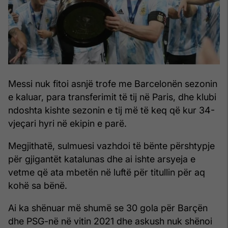
Messi nuk fitoi asnjë trofe me Barcelonën sezonin
e kaluar, para transferimit të tij në Paris, dhe klubi
ndoshta kishte sezonin e tij më të keq që kur 34-
vjeçari hyri në ekipin e parë.
Megjithatë, sulmuesi vazhdoi të bënte përshtypje
për gjigantët katalunas dhe ai ishte arsyeja e
vetme që ata mbetën në luftë për titullin për aq
kohë sa bënë.
Ai ka shënuar më shumë se 30 gola për Barçën
dhe PSG-në në vitin 2021 dhe askush nuk shënoi