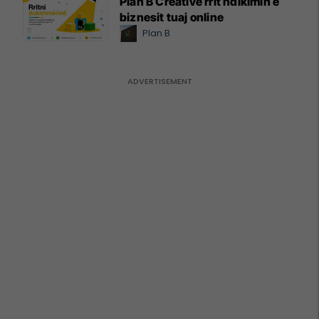
Plan B Creative rrit ndikimin e
biznesit tuaj online
Plan B