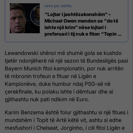
“Lojtar i jashtëzakonshëm” –
Michael Owen mendon se “do të
ishte një krim” nëse lojtari i
preferuari i tij nuk e fiton “Topin e
Artë”
Lewandowski shënoi më shumë gola se kushdo
tjetër ndonjëherë në një sezon të Bundesligës pasi
Bayern Munich fitoi kampionatin, por nuk arritën
të mbronin trofeun e fituar në Ligën e
Kampionëve, duke humbur ndaj PSG-së në
çerekfinale, ku polaku ishte i dëmtuar dhe ai
gjithashtu nuk pati ndikim në Euro.
Karim Benzema është folur gjithashtu si një fitues i
mundshëm i Topit të Artë këtë vit, ashtu si edhe
mesfushori i Chelseat, Jorginho, i cili fitoi Ligën e