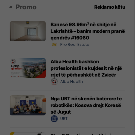
Promo
Reklamo këtu
Banesë 98.96m² në shitje në
Lakrishtë – banim modern pranë
qendrës #16060
Pro Real Estate
Alba Health bashkon
profesionistët e kujdesit në një
rrjet të përbashkët në Zvicër
Alba Health
Nga UBT në skenën botërore të
robotikës: Kosova drejt Koresë
së Jugut
UBT