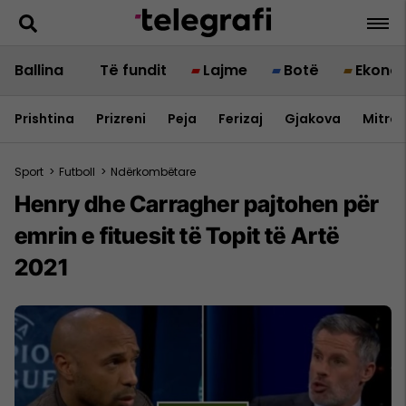
Ballina
Të fundit
Lajme
Botë
Ekono
Prishtina
Prizreni
Peja
Ferizaj
Gjakova
Mitrov
Sport
>
Futboll
>
Ndërkombëtare
Henry dhe Carragher pajtohen për
emrin e fituesit të Topit të Artë
2021