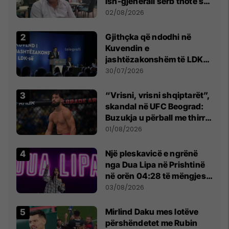
ish-gjenerali serb thotë se
dikush e tradhtoi në
02/08/2026
Beograd
Gjithçka që ndodhi në
Kuvendin e
jashtëzakonshëm të LDK-
së
30/07/2026
“Vrisni, vrisni shqiptarët”,
skandal në UFC Beograd:
Buzukja u përball me thirrje
anti-shqiptare nga
01/08/2026
tribunat
Një pleskavicë e ngrënë
nga Dua Lipa në Prishtinë
në orën 04:28 të mëngjesit
- dhe bota digjitale serbe
03/08/2026
shpall gjendjen e luftës
Mirlind Daku mes lotëve
përshëndetet me Rubin