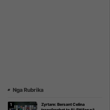
Nga Rubrika
Zyrtare: Bersant Celina
transferohet te Al-Ettifaq në