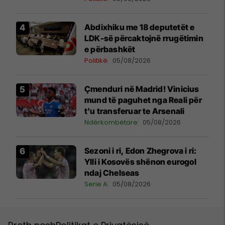
Abdixhiku me 18 deputetët e
LDK-së përcaktojnë rrugëtimin
e përbashkët
Politikë
05/08/2026
Çmenduri në Madrid! Vinicius
mund të paguhet nga Reali për
t'u transferuar te Arsenali
Ndërkombëtare
05/08/2026
Sezoni i ri, Edon Zhegrova i ri:
Ylli i Kosovës shënon eurogol
ndaj Chelseas
Serie A
05/08/2026