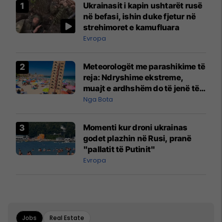
Ukrainasit i kapin ushtarët rusë
në befasi, ishin duke fjetur në
strehimoret e kamufluara
Evropa
Meteorologët me parashikime të
reja: Ndryshime ekstreme,
muajt e ardhshëm do të jenë të
pazakontë
Nga Bota
Momenti kur droni ukrainas
godet plazhin në Rusi, pranë
"pallatit të Putinit"
Evropa
Jobs
Real Estate