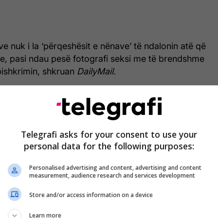
ve nuk i la ‘përqeshësit e nënave’ të ndalonin atë që
te, pasi ndau pesë fotografi seksi me të brendshme
shkrimin, shkruan
DailyMail.
Telegrafi asks for your consent to use your
personal data for the following purposes:
Personalised advertising and content, advertising and content
measurement, audience research and services development
Store and/or access information on a device
Learn more