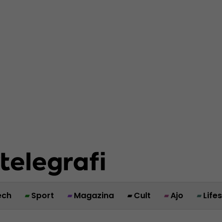
ech
Sport
Magazina
Cult
Ajo
Life