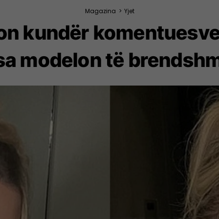
Magazina
>
Yjet
ton kundër komentuesve
ksa modelon të brendshm