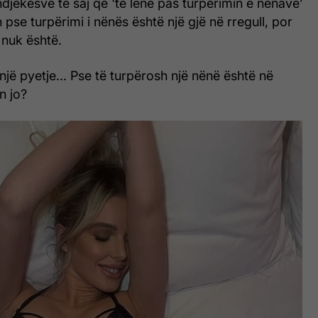
 ndjekësve të saj që 'të lënë pas turpërimin e nënave’
 pse turpërimi i nënës është një gjë në rregull, por
 nuk është.
 një pyetje... Pse të turpërosh një nënë është në
n jo?