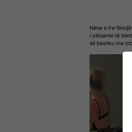
Nëna e tre fëmijë
i pëlqente të bën
së bashku me mbi