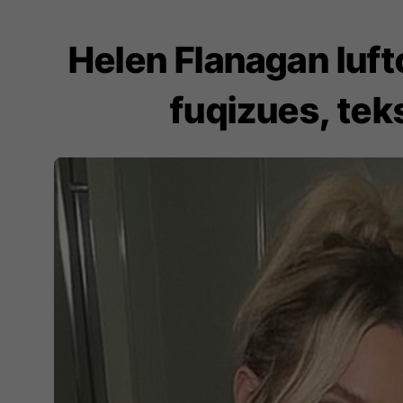
Helen Flanagan luf
fuqizues, te