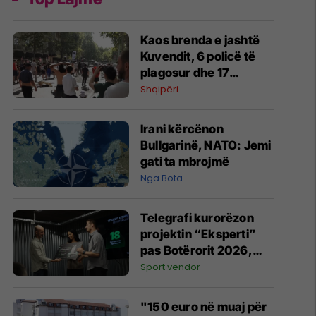
Kaos brenda e jashtë
Kuvendit, 6 policë të
plagosur dhe 17
protestues në spital
Shqipëri
Irani kërcënon
Bullgarinë, NATO: Jemi
gati ta mbrojmë
Nga Bota
Telegrafi kurorëzon
projektin “Eksperti”
pas Botërorit 2026,
ndan çmimet kryesore
Sport vendor
për fituesit
"150 euro në muaj për