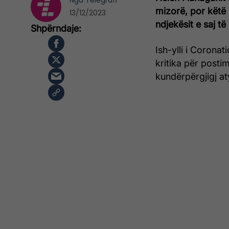
Nga
Telegrafi
mizorë, por këtë 
13/12/2023
ndjekësit e saj të
Ish-ylli i Coronat
kritika për post
kundërpërgjigj at