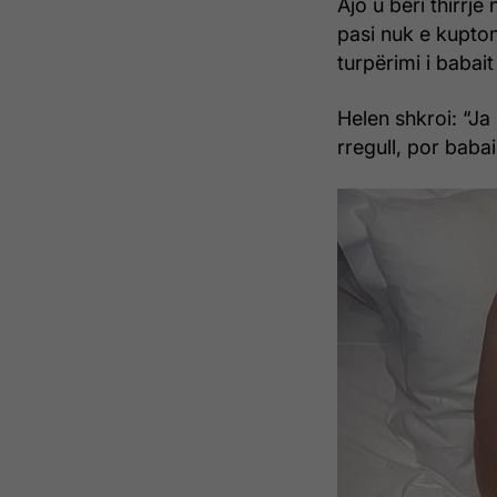
Ajo u bëri thirrje
pasi nuk e kupton
turpërimi i babait
Helen shkroi: “Ja
rregull, por babai