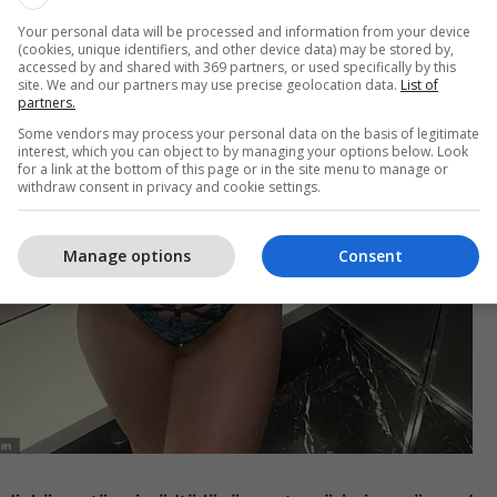
Your personal data will be processed and information from your device
(cookies, unique identifiers, and other device data) may be stored by,
accessed by and shared with 369 partners, or used specifically by this
site. We and our partners may use precise geolocation data.
List of
partners.
Some vendors may process your personal data on the basis of legitimate
interest, which you can object to by managing your options below. Look
for a link at the bottom of this page or in the site menu to manage or
withdraw consent in privacy and cookie settings.
Manage options
Consent