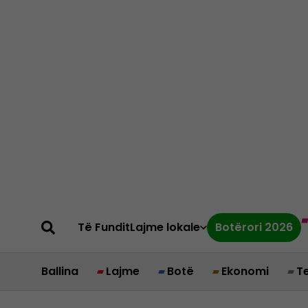
Të Fundit
Lajme lokale
Botërori 2026
Ballina
Lajme
Botë
Ekonomi
T