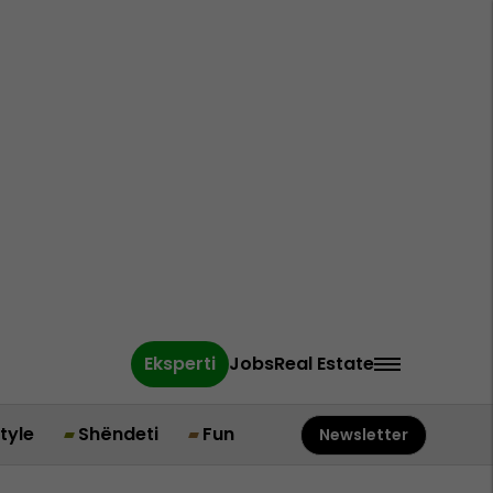
Eksperti
Jobs
Real Estate
style
Shëndeti
Fun
Newsletter