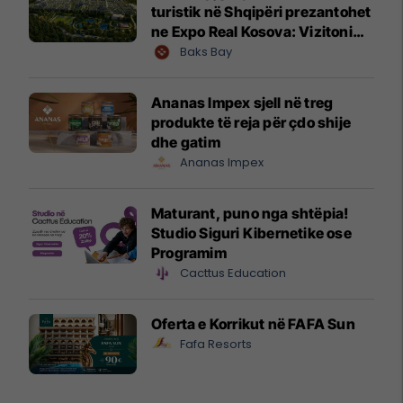
turistik në Shqipëri prezantohet
ne Expo Real Kosova: Vizitoni
shtandin dhe zbuloni
Baks Bay
mundësitë e investimit
Ananas Impex sjell në treg
produkte të reja për çdo shije
dhe gatim
Ananas Impex
Maturant, puno nga shtëpia!
Studio Siguri Kibernetike ose
Programim
Cacttus Education
Oferta e Korrikut në FAFA Sun
Fafa Resorts