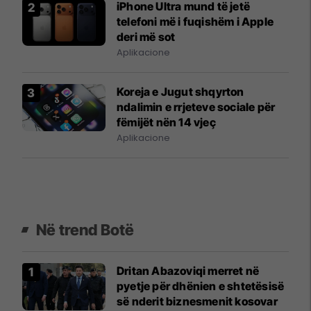
iPhone Ultra mund të jetë
telefoni më i fuqishëm i Apple
deri më sot
Aplikacione
Koreja e Jugut shqyrton
ndalimin e rrjeteve sociale për
fëmijët nën 14 vjeç
Aplikacione
Në trend Botë
Dritan Abazoviqi merret në
pyetje për dhënien e shtetësisë
së nderit biznesmenit kosovar