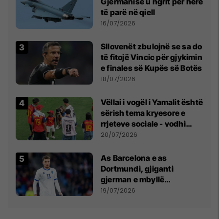
Gjermanisë u ngrit për herë
të parë në qiell
16/07/2026
Sllovenët zbulojnë se sa do
të fitojë Vincic për gjykimin
e finales së Kupës së Botës
18/07/2026
Vëllai i vogël i Yamalit është
sërish tema kryesore e
rrjeteve sociale - vodhi
vëmendjen pas finales së
20/07/2026
Kupës së Botës
As Barcelona e as
Dortmundi, gjiganti
gjerman e mbyllë
marrëveshjen për Fisnik
19/07/2026
Asllanin