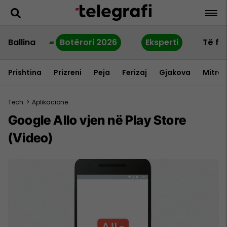
Ballina
Botërori 2026
Eksperti
Të fu
Prishtina
Prizreni
Peja
Ferizaj
Gjakova
Mitrov
Tech
>
Aplikacione
Google Allo vjen në Play Store
(Video)