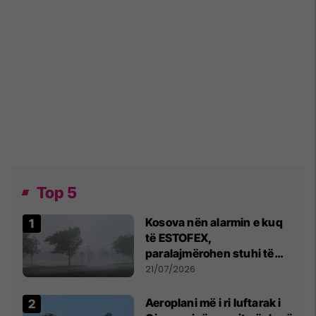
Top 5
Kosova nën alarmin e kuq
të ESTOFEX,
paralajmërohen stuhi të
fuqishme me breshër dhe
21/07/2026
erëra të forta
Aeroplani më i ri luftarak i