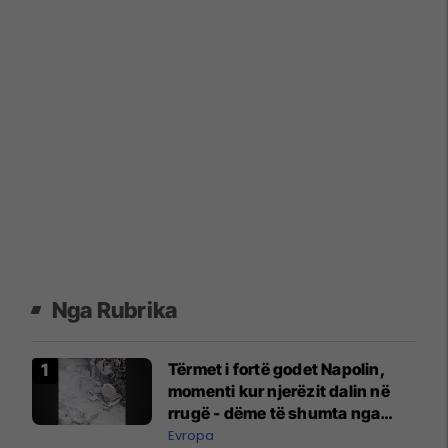
Nga Rubrika
Tërmet i fortë godet Napolin,
momenti kur njerëzit dalin në
rrugë - dëme të shumta nga
rrëshqitjet e dheut
Evropa