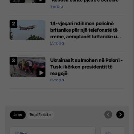
Serbia
14-vjeçari ndihmon policinë
britanike për një telefonatë të
rreme, aeroplanët luftarakë u
ngritën në ajër për të
Evropa
interceptuar fluturaken e Qatar
Airways që po shkonte drejt
Ukrainasit sulmohen në Poloni -
Mançesterit
Tusk i kërkon presidentit të
reagojë
Evropa
Jobs
Real Estate