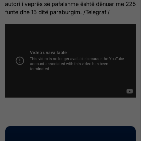
autori i veprës së pafalshme është dënuar me 225
funte dhe 15 ditë paraburgim. /Telegrafi/