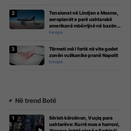
Tensionet në Lindjen e Mesme,
aeroplanët e parë ushtarakë
amerikanë mbërrijnë në bazën
ajrore në Bullgari
Evropa
Tërmeti më i fortë në vite godet
zonën vullkanike pranë Napolit
Evropa
Në trend Botë
Sërish kërcënon, Vuçiq para
ushtarëve: Kurrë mos e harroni,
'Kosova është pjesë e Serbisë'