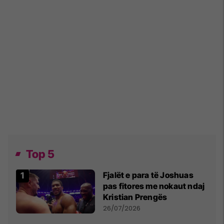
Top 5
Fjalët e para të Joshuas
pas fitores me nokaut ndaj
Kristian Prengës
26/07/2026