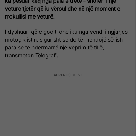
ka pësuar keq nga pala e tretë - shoferi i një
veture tjetër që iu vërsul dhe në një moment e
rrokullisi me veturë.
I dyshuari që e goditi dhe iku nga vendi i ngjarjes
motoçiklistin, sigurisht se do të mendojë sërish
para se të ndërmarrë një veprim të tillë,
transmeton Telegrafi.