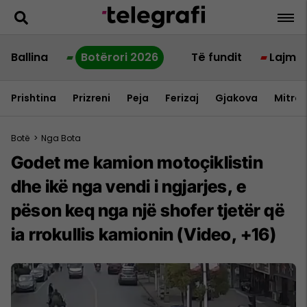
Ballina
Botërori 2026
Të fundit
Lajme
Prishtina
Prizreni
Peja
Ferizaj
Gjakova
Mitrov
Botë
>
Nga Bota
Godet me kamion motoçiklistin
dhe ikë nga vendi i ngjarjes, e
pëson keq nga një shofer tjetër që
ia rrokullis kamionin (Video, +16)