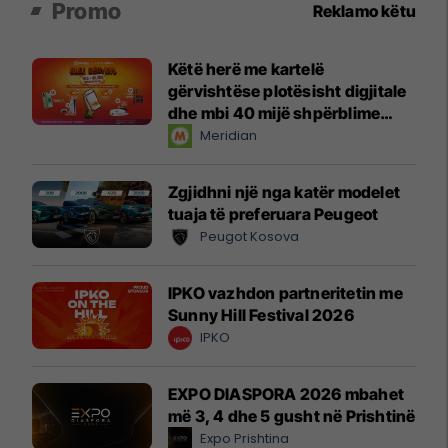
Promo
Reklamo këtu
Këtë herë me kartelë
gërvishtëse plotësisht digjitale
dhe mbi 40 mijë shpërblime
instant!
Meridian
Zgjidhni një nga katër modelet
tuaja të preferuara Peugeot
Peugot Kosova
IPKO vazhdon partneritetin me
Sunny Hill Festival 2026
IPKO
EXPO DIASPORA 2026 mbahet
më 3, 4 dhe 5 gusht në Prishtinë
Expo Prishtina