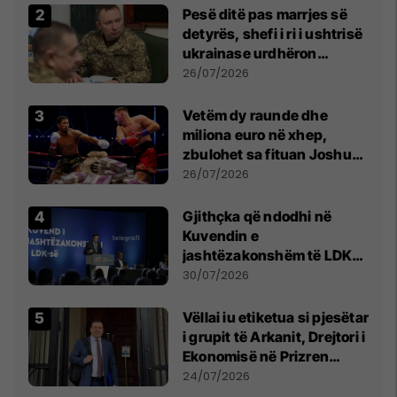
Pesë ditë pas marrjes së
detyrës, shefi i ri i ushtrisë
ukrainase urdhëron
kontroll të madh
26/07/2026
Vetëm dy raunde dhe
miliona euro në xhep,
zbulohet sa fituan Joshua
e Prenga
26/07/2026
Gjithçka që ndodhi në
Kuvendin e
jashtëzakonshëm të LDK-
së
30/07/2026
Vëllai iu etiketua si pjesëtar
i grupit të Arkanit, Drejtori i
Ekonomisë në Prizren
mohon pretendimet
24/07/2026