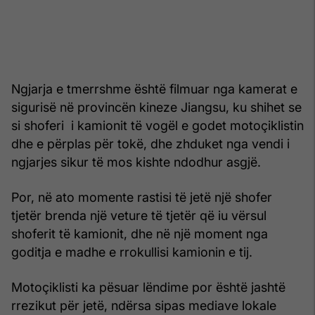
Ngjarja e tmerrshme është filmuar nga kamerat e
sigurisë në provincën kineze Jiangsu, ku shihet se
si shoferi i kamionit të vogël e godet motoçiklistin
dhe e përplas për tokë, dhe zhduket nga vendi i
ngjarjes sikur të mos kishte ndodhur asgjë.
Por, në ato momente rastisi të jetë një shofer
tjetër brenda një veture të tjetër që iu vërsul
shoferit të kamionit, dhe në një moment nga
goditja e madhe e rrokullisi kamionin e tij.
Motoçiklisti ka pësuar lëndime por është jashtë
rrezikut për jetë, ndërsa sipas mediave lokale