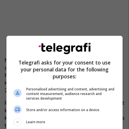
Ndryshe, seanca fillestare ishte mbajtur më 11
Telegrafi asks for your consent to use
shkurt 2020, kurse Gjykata Themelore në
your personal data for the following
Prishtinë, më 6 prill 2020, kishte refuzuar
purposes:
kërkesat për hudhjen e aktakuzës së 27 dhjetorit
Personalised advertising and content, advertising and
2019 dhe kundërshtimet e provave.
content measurement, audience research and
services development
Pas ankesave të katër avokatëve, Gjykata e Apelit
kishte aprovuar ankesat e tyre dhe çështja ishte
Store and/or access information on a device
kthyer në rivendosje dhe nga Themelorja u kërkua
Learn more
të eliminohen kundërthëniet, duke i dhënë