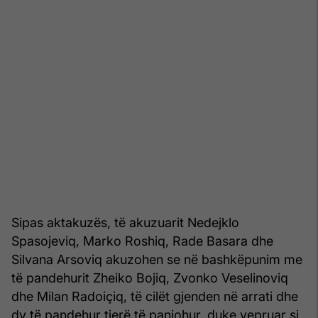
Sipas aktakuzës, të akuzuarit Nedejklo
Spasojeviq, Marko Roshiq, Rade Basara dhe
Silvana Arsoviq akuzohen se në bashkëpunim me
të pandehurit Zheiko Bojiq, Zvonko Veselinoviq
dhe Milan Radoiçiq, të cilët gjenden në arrati dhe
dy të pandehur tjerë të panjohur, duke vepruar si