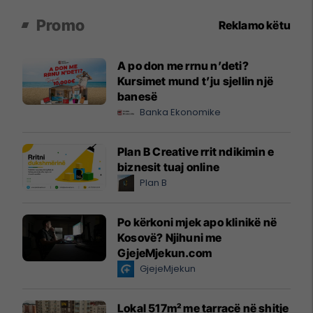
Promo
Reklamo këtu
A po don me rrnu n’deti?
Kursimet mund t’ju sjellin një
banesë
Banka Ekonomike
Plan B Creative rrit ndikimin e
biznesit tuaj online
Plan B
Po kërkoni mjek apo klinikë në
Kosovë? Njihuni me
GjejeMjekun.com
GjejeMjekun
Lokal 517m² me tarracë në shitje