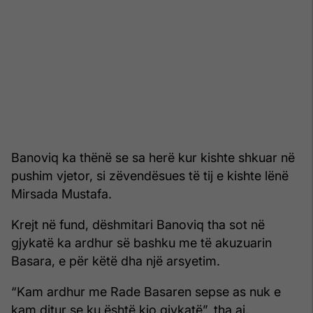
Banoviq ka thënë se sa herë kur kishte shkuar në
pushim vjetor, si zëvendësues të tij e kishte lënë
Mirsada Mustafa.
Krejt në fund, dëshmitari Banoviq tha sot në
gjykatë ka ardhur së bashku me të akuzuarin
Basara, e për këtë dha një arsyetim.
“Kam ardhur me Rade Basaren sepse as nuk e
kam ditur se ku është kjo gjykatë”, tha ai.