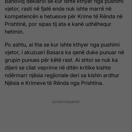
Banoviq deklaroi se kur ishte kthyer nga pushimi
vjetor, rasti në fjalë ende nuk ishte marrë në
kompetencën e hetuesve për Krime të Rënda në
Prishtinë, por sipas tij ata e kanë udhëhequr
hetimin.
Po ashtu, ai tha se kur ishte kthyer nga pushimi
vjetor, i akuzuari Basara ka qenë duke punuar në
grupin punues për këtë rast. Ai shtoi se nuk ka
dijeni se cilat veprime në ditën kritike kishte
ndërmarr njësia regjionale deri sa kishin ardhur
Njësia e Krimeve të Rënda nga Prishtina.