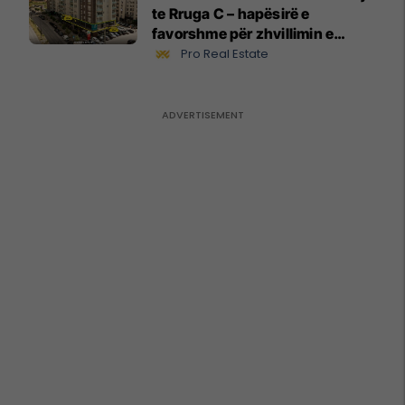
te Rruga C – hapësirë e
favorshme për zhvillimin e
biznesit #15796
Pro Real Estate