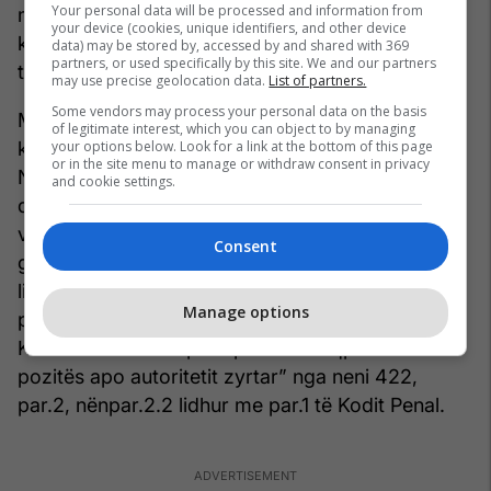
Your personal data will be processed and information from
mundësi prokurorit për t’u deklaruar ose për ta
your device (cookies, unique identifiers, and other device
korrigjuar dhe plotësuar aktakuzën në mënyrë që
data) may be stored by, accessed by and shared with 369
partners, or used specifically by this site. We and our partners
të jetë në përputhje me nenin 241 të KPPRK-së.
may use precise geolocation data.
List of partners.
Some vendors may process your personal data on the basis
Më pas, më 10 nëntor 2020, Prokuroria Speciale
of legitimate interest, which you can object to by managing
your options below. Look for a link at the bottom of this page
kishte përpiluar aktakuzën, sipas së cilës,
or in the site menu to manage or withdraw consent in privacy
Nedeljko Spasojeviq, Marko Roshiq, Rade Basara
and cookie settings.
dhe Silvana Arsoviq ngarkohen se kanë kryer
veprën penale “Pjesëmarrja dhe organizimi i
Consent
grupit kriminal të organizuar” nga neni 283, par.3
lidhur me par.1 të Kodit Penal, lidhur me veprat
Manage options
penale “Vrasje rëndë” nga neni 179, par.1.9 të
Kodit Penal dhe veprën penale “Keqpërdorim i
pozitës apo autoritetit zyrtar” nga neni 422,
par.2, nënpar.2.2 lidhur me par.1 të Kodit Penal.