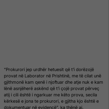
“Prokurori jep urdhër hetuesit që t’i dorëzojë
provat në Laborator në Prishtinë, me të cilat unë
gjithmonë kam qenë i njoftuar dhe atje nuk e kam
lënë asnjëherë askënd që t’i çojë provat përveç
atij i cili është i ngarkuar me këto prova, secila
kërkesë e jona te prokurori, e gjitha kjo është e
dokumentuar në evidencë”, ka thënë ai.