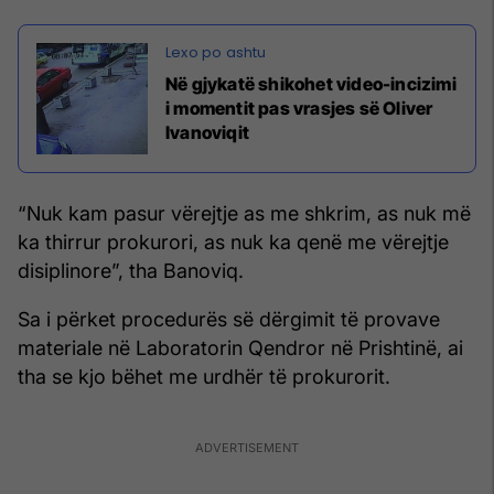
Në gjykatë shikohet video-incizimi
i momentit pas vrasjes së Oliver
Ivanoviqit
“Nuk kam pasur vërejtje as me shkrim, as nuk më
ka thirrur prokurori, as nuk ka qenë me vërejtje
disiplinore”, tha Banoviq.
Sa i përket procedurës së dërgimit të provave
materiale në Laboratorin Qendror në Prishtinë, ai
tha se kjo bëhet me urdhër të prokurorit.