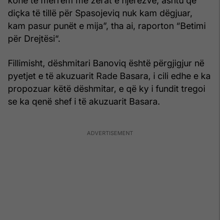
kohë të merrem me zërat e njerëzve, ashtu që
diçka të tillë për Spasojeviq nuk kam dëgjuar,
kam pasur punët e mija”, tha ai, raporton “Betimi
për Drejtësi“.
Fillimisht, dëshmitari Banoviq është përgjigjur në
pyetjet e të akuzuarit Rade Basara, i cili edhe e ka
propozuar këtë dëshmitar, e që ky i fundit tregoi
se ka qenë shef i të akuzuarit Basara.