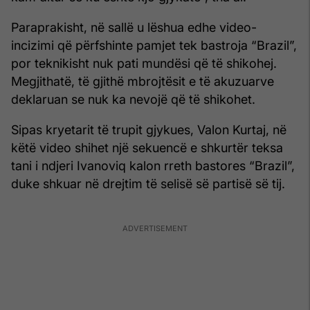
Paraprakisht, në sallë u lëshua edhe video-
incizimi që përfshinte pamjet tek bastroja “Brazil”,
por teknikisht nuk pati mundësi që të shikohej.
Megjithatë, të gjithë mbrojtësit e të akuzuarve
deklaruan se nuk ka nevojë që të shikohet.
Sipas kryetarit të trupit gjykues, Valon Kurtaj, në
këtë video shihet një sekuencë e shkurtër teksa
tani i ndjeri Ivanoviq kalon rreth bastores “Brazil”,
duke shkuar në drejtim të selisë së partisë së tij.