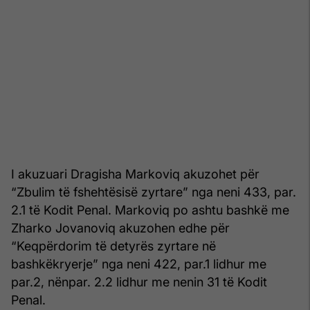
I akuzuari Dragisha Markoviq akuzohet për
“Zbulim të fshehtësisë zyrtare” nga neni 433, par.
2.1 të Kodit Penal. Markoviq po ashtu bashkë me
Zharko Jovanoviq akuzohen edhe për
“Keqpërdorim të detyrës zyrtare në
bashkëkryerje” nga neni 422, par.1 lidhur me
par.2, nënpar. 2.2 lidhur me nenin 31 të Kodit
Penal.