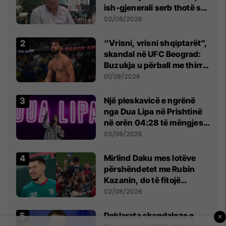
ish-gjenerali serb thotë se
dikush e tradhtoi në
02/08/2026
Beograd
“Vrisni, vrisni shqiptarët”,
skandal në UFC Beograd:
Buzukja u përball me thirrje
anti-shqiptare nga
01/08/2026
tribunat
Një pleskavicë e ngrënë
nga Dua Lipa në Prishtinë
në orën 04:28 të mëngjesit
- dhe bota digjitale serbe
03/08/2026
shpall gjendjen e luftës
Mirlind Daku mes lotëve
përshëndetet me Rubin
Kazanin, do të fitojë
miliona te Spartak Moska
02/08/2026
​Deklarata skandaloze e
×