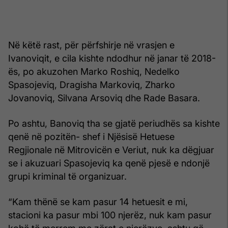
Në këtë rast, për përfshirje në vrasjen e
Ivanoviqit, e cila kishte ndodhur në janar të 2018-
ës, po akuzohen Marko Roshiq, Nedelko
Spasojeviq, Dragisha Markoviq, Zharko
Jovanoviq, Silvana Arsoviq dhe Rade Basara.
Po ashtu, Banoviq tha se gjatë periudhës sa kishte
qenë në pozitën- shef i Njësisë Hetuese
Regjionale në Mitrovicën e Veriut, nuk ka dëgjuar
se i akuzuari Spasojeviq ka qenë pjesë e ndonjë
grupi kriminal të organizuar.
“Kam thënë se kam pasur 14 hetuesit e mi,
stacioni ka pasur mbi 100 njerëz, nuk kam pasur