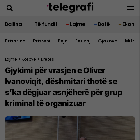
Ballina
Të fundit
Lajme
Botë
Ekono
Prishtina
Prizreni
Peja
Ferizaj
Gjakova
Mitrov
Lajme
>
Kosovë
>
Drejtësi
Gjykimi për vrasjen e Oliver
Ivanoviqit, dëshmitari thotë se
s’ka dëgjuar asnjëherë për grup
kriminal të organizuar