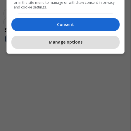
or in the site menu to manage or withdraw consent in privacy
and cookie settings.
Sandro Rosell
Josep Maria Bartomeu
Neymar
Barcelona
La Liga
Consent
Manage options