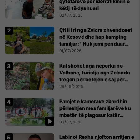
qytetarëve për identifikimin e
këtij të dyshuari
02/07/2026
Çifti i ri nga Zvicra zhvendoset
në Kosovë dhe hap kamping
familjar: "Nuk jemi penduar
asnjë ditë"
01/07/2026
Kafshohet nga nepërka në
Valbonë, turistja nga Zelanda
tregon për betejën e saj për
mbijetesë
28/06/2026
Pamjet e kamerave zbardhin
përleshjen mes familjarëve ku
mbetën të plagosur katër
persona
02/07/2026
Labinot Rexha njofton arritjen e