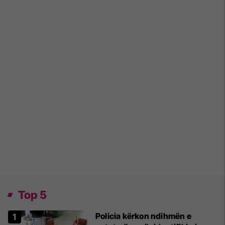
Top 5
Policia kërkon ndihmën e