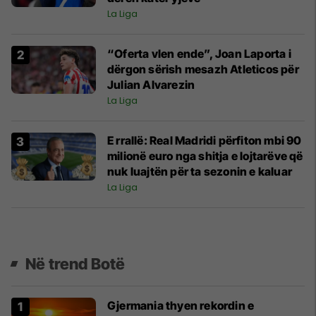
La Liga
“Oferta vlen ende”, Joan Laporta i
dërgon sërish mesazh Atleticos për
Julian Alvarezin
La Liga
E rrallë: Real Madridi përfiton mbi 90
milionë euro nga shitja e lojtarëve që
nuk luajtën për ta sezonin e kaluar
La Liga
Në trend Botë
Gjermania thyen rekordin e