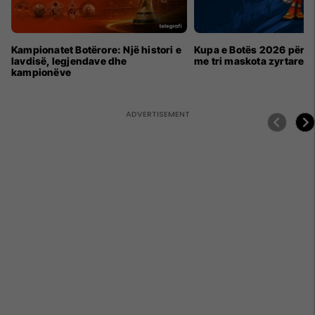
Kampionatet Botërore: Një histori e
Kupa e Botës 2026 për h
lavdisë, legjendave dhe
me tri maskota zyrtare
kampionëve