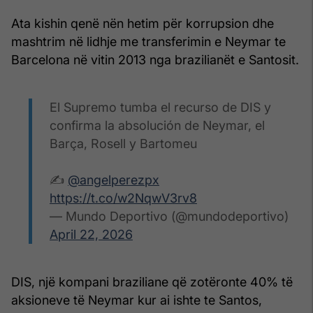
Ata kishin qenë nën hetim për korrupsion dhe
mashtrim në lidhje me transferimin e Neymar te
Barcelona në vitin 2013 nga brazilianët e Santosit.
El Supremo tumba el recurso de DIS y
confirma la absolución de Neymar, el
Barça, Rosell y Bartomeu
✍️
@angelperezpx
https://t.co/w2NqwV3rv8
— Mundo Deportivo (@mundodeportivo)
April 22, 2026
DIS, një kompani braziliane që zotëronte 40% të
aksioneve të Neymar kur ai ishte te Santos,