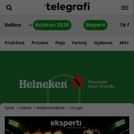
Ballina
Botërori 2026
Eksperti
Të fu
Prishtina
Prizreni
Peja
Ferizaj
Gjakova
Mitrov
Sport
>
Futboll
>
Ndërkombëtare
>
La Liga