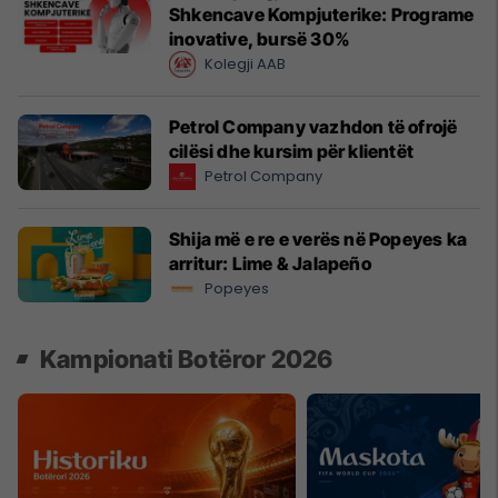
Shkencave Kompjuterike: Programe
inovative, bursë 30%
Kolegji AAB
Petrol Company vazhdon të ofrojë
cilësi dhe kursim për klientët
Petrol Company
Shija më e re e verës në Popeyes ka
arritur: Lime & Jalapeño
Popeyes
Kampionati Botëror 2026