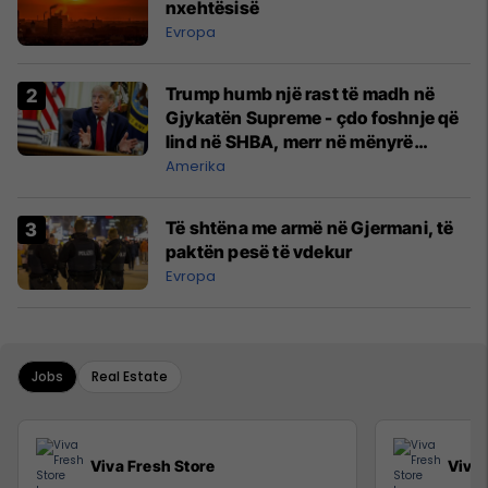
nxehtësisë
Evropa
Trump humb një rast të madh në
Gjykatën Supreme - çdo foshnje që
lind në SHBA, merr në mënyrë
automatike shtetësinë amerikane
Amerika
Të shtëna me armë në Gjermani, të
paktën pesë të vdekur
Evropa
Jobs
Real Estate
Viva Fresh Store
Viva 