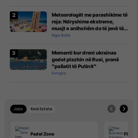
Meteorologët me parashikime të
reja: Ndryshime ekstreme,
muajt e ardhshëm do të jenë të
pazakontë
Nga Bota
Momenti kur droni ukrainas
godet plazhin në Rusi, pranë
"pallatit të Putinit"
Evropa
Jobs
Real Estate
Padel Zone
Flex B