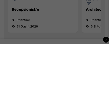
Recepsionist/e
Architect
Prishtine
Prishtinë
31 Gusht 2026
6 Shtator 2
×