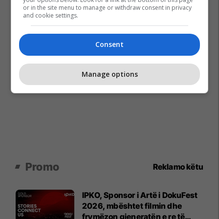
or in the site menu to manage or withdraw consent in privacy
and cookie settings.
Consent
Manage options
Promo
Reklamo këtu
IPKO, Sponsor i Artë i DokuFest
2026, mbështet filmin dhe
frymëzon gjeneratën e re të