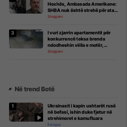
Hoxhës, Ambasada Amerikane:
SHBA nuk është strehë për ata
që keqpërdorin emigracioni për
Shqipëri
t’i shpëtuar ligjit
I vuri zjarrin apartamentit për
konkurrencë teksa brenda
ndodheshin vëlla e motër,
arrestohet 33-vjeçari në Vlorë
Shqipëri
Në trend Botë
Ukrainasit i kapin ushtarët rusë
në befasi, ishin duke fjetur në
strehimoret e kamufluara
Evropa