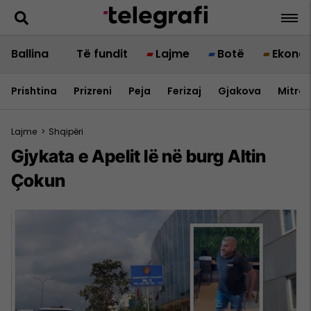
Ballina
Të fundit
Lajme
Botë
Ekono
Prishtina
Prizreni
Peja
Ferizaj
Gjakova
Mitrov
Lajme
>
Shqipëri
Gjykata e Apelit lë në burg Altin
Çokun