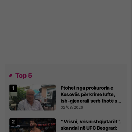
Top 5
Ftohet nga prokuroria e
Kosovës për krime lufte,
ish-gjenerali serb thotë se
dikush e tradhtoi në
02/08/2026
Beograd
“Vrisni, vrisni shqiptarët”,
skandal në UFC Beograd: