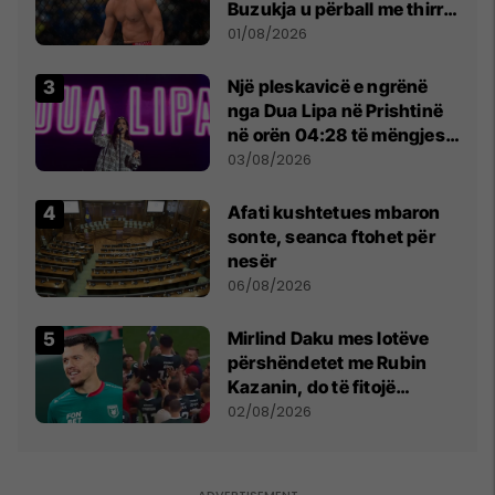
Buzukja u përball me thirrje
anti-shqiptare nga
01/08/2026
tribunat
Një pleskavicë e ngrënë
nga Dua Lipa në Prishtinë
në orën 04:28 të mëngjesit
- dhe bota digjitale serbe
03/08/2026
shpall gjendjen e luftës
Afati kushtetues mbaron
sonte, seanca ftohet për
nesër
06/08/2026
Mirlind Daku mes lotëve
përshëndetet me Rubin
Kazanin, do të fitojë
miliona te Spartak Moska
02/08/2026