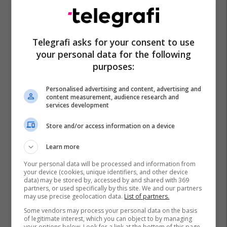
Vetëvrasja
Altin Çoku
Tiktok
Rrjete Sociale
Telegrafi asks for your consent to use
Gjykata E Tiranës
your personal data for the following
purposes:
Personalised advertising and content, advertising and
content measurement, audience research and
services development
Store and/or access information on a device
Learn more
Your personal data will be processed and information from
your device (cookies, unique identifiers, and other device
data) may be stored by, accessed by and shared with 369
partners, or used specifically by this site. We and our partners
may use precise geolocation data.
List of partners.
Some vendors may process your personal data on the basis
of legitimate interest, which you can object to by managing
your options below. Look for a link at the bottom of this page