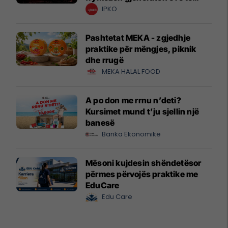
krijuesve
IPKO
Pashtetat MEKA - zgjedhje
praktike për mëngjes, piknik
dhe rrugë
MEKA HALAL FOOD
A po don me rrnu n’deti?
Kursimet mund t’ju sjellin një
banesë
Banka Ekonomike
Mësoni kujdesin shëndetësor
përmes përvojës praktike me
EduCare
Edu Care