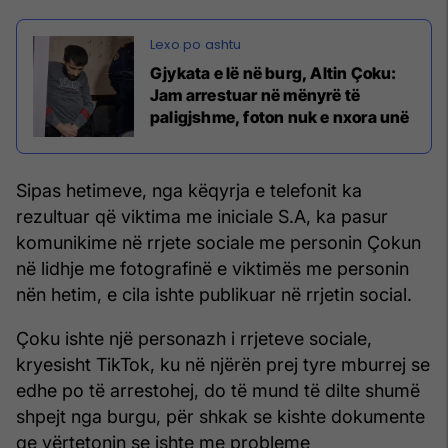
Gjykata e lë në burg, Altin Çoku:
Jam arrestuar në mënyrë të
paligjshme, foton nuk e nxora unë
Sipas hetimeve, nga këqyrja e telefonit ka
rezultuar që viktima me iniciale S.A, ka pasur
komunikime në rrjete sociale me personin Çokun
në lidhje me fotografinë e viktimës me personin
nën hetim, e cila ishte publikuar në rrjetin social.
Çoku ishte një personazh i rrjeteve sociale,
kryesisht TikTok, ku në njërën prej tyre mburrej se
edhe po të arrestohej, do të mund të dilte shumë
shpejt nga burgu, për shkak se kishte dokumente
qe vërtetonin se ishte me probleme