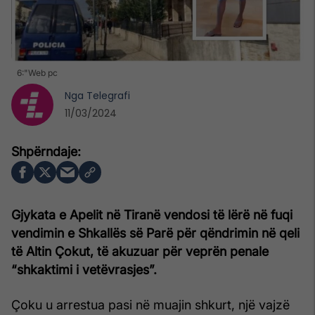
6:"Web pc
Nga
Telegrafi
11/03/2024
Gjykata e Apelit në Tiranë vendosi të lërë në fuqi
vendimin e Shkallës së Parë për qëndrimin në qeli
të Altin Çokut, të akuzuar për veprën penale
“shkaktimi i vetëvrasjes”.
Çoku u arrestua pasi në muajin shkurt, një vajzë