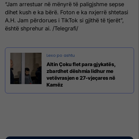
“Jam arrestuar në mënyrë të paligjshme sepse
dihet kush e ka bërë. Foton e ka nxjerrë shtetasi
A.H. Jam përdorues i TikTok si gjithë të tjerët”,
është shprehur ai. /Telegrafi/
Altin Çoku flet para gjykatës,
zbardhet dëshmia lidhur me
vetëvrasjen e 27-vjeçares në
Kamëz