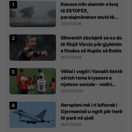
Kosova nën alarmin e kuq
të ESTOFEX,
paralajmërohen stuhi të
fuqishme me breshër dhe
21/07/2026
erëra të forta
Sllovenët zbulojnë se sa do
të fitojë Vincic për gjykimin
e finales së Kupës së Botës
18/07/2026
Vëllai i vogël i Yamalit është
sërish tema kryesore e
rrjeteve sociale - vodhi
vëmendjen pas finales së
20/07/2026
Kupës së Botës
Aeroplani më i ri luftarak i
Gjermanisë u ngrit për herë
të parë në qiell
16/07/2026