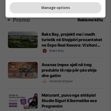
Manage options
Promo
Reklamo këtu
Baks Bay, projekti me i madh
turistik në Shqipëri prezantohet
ne Expo Real Kosova: Vizitoni
shtandin dhe zbuloni
Baks Bay
mundësitë e investimit
Ananas Impex sjell në treg
produkte të reja për çdo shije
dhe gatim
Ananas Impex
Maturant, puno nga shtëpia!
Studio Siguri Kibernetike ose
Programim