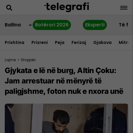
Ballina
Botërori 2026
Eksperti
Të fu
Prishtina
Prizreni
Peja
Ferizaj
Gjakova
Mitrov
Lajme
>
Shqipëri
Gjykata e lë në burg, Altin Çoku:
Jam arrestuar në mënyrë të
paligjshme, foton nuk e nxora unë