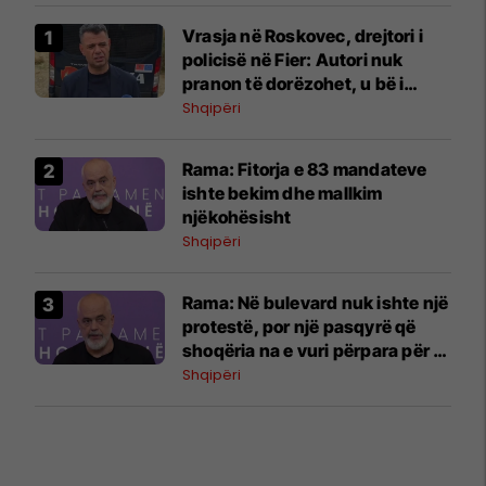
Vrasja në Roskovec, drejtori i
policisë në Fier: Autori nuk
pranon të dorëzohet, u bë i
mundur lirimi i vajzës
Shqipëri
Rama: Fitorja e 83 mandateve
ishte bekim dhe mallkim
njëkohësisht
Shqipëri
Rama: Në bulevard nuk ishte një
protestë, por një pasqyrë që
shoqëria na e vuri përpara për të
parë vetveten
Shqipëri