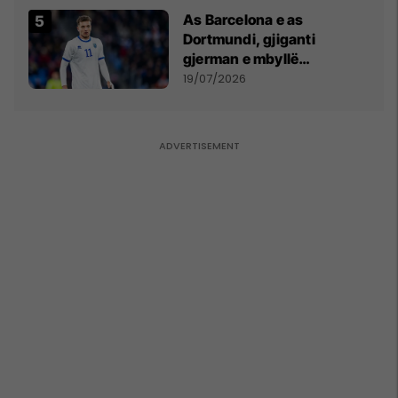
As Barcelona e as
Dortmundi, gjiganti
gjerman e mbyllë
marrëveshjen për Fisnik
19/07/2026
Asllanin