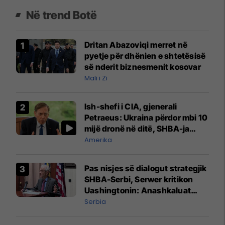
Në trend Botë
Dritan Abazoviqi merret në
pyetje për dhënien e shtetësisë
së nderit biznesmenit kosovar
Mali i Zi
Ish-shefi i CIA, gjenerali
Petraeus: Ukraina përdor mbi 10
mijë dronë në ditë, SHBA-ja
mbetet shumë prapa në
Amerika
prodhim
Pas nisjes së dialogut strategjik
SHBA-Serbi, Serwer kritikon
Uashingtonin: Anashkaluat
Banjskën, sulmin ndaj KFOR-it
Serbia
dhe rrëmbimin e Policëve të
Kosovës