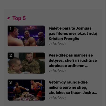
Top 5
Fjalët e para të Joshuas
pas fitores me nokaut ndaj
Kristian Prengës
26/07/2026
Pesë ditë pas marrjes së
detyrës, shefi i ri i ushtrisë
ukrainase urdhëron
kontroll të madh
26/07/2026
Vetëm dy raunde dhe
miliona euro në xhep,
zbulohet sa fituan Joshua
e Prenga
26/07/2026