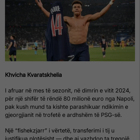
Khvicha Kvaratskhelia
I afruar në mes të sezonit, në dimrin e vitit 2024,
për një shifër të rëndë 80 milionë euro nga Napoli,
pak kush mund ta kishte parashikuar ndikimin e
gjeorgjianit në trofetë e ardhshëm të PSG-së.
Një “fishekzjarr” i vërtetë, transferimi i tij u
justifikua plotësisht — dhe ai vazhdon ta tregojë