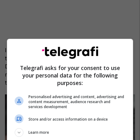
I transferuar për 50 milionë euro mes dyshimeve
të mëdha, me Barcelonën të kënaqur që e largoi,
Dembélé sot ka vlerë tregu 100 milionë euro dhe,
Telegrafi asks for your consent to use
më shumë se kurrë, është shndërruar në legjendë
your personal data for the following
purposes:
të PSG-së.
Personalised advertising and content, advertising and
content measurement, audience research and
services development
Store and/or access information on a device
Learn more