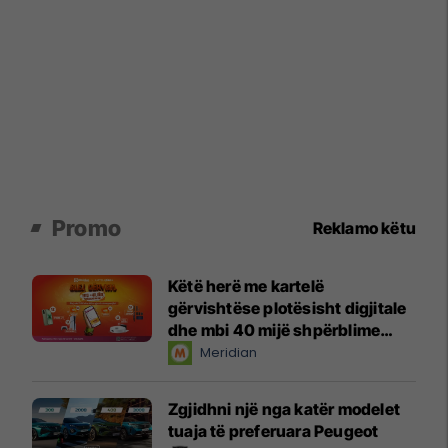
Promo
Reklamo këtu
Këtë herë me kartelë
gërvishtëse plotësisht digjitale
dhe mbi 40 mijë shpërblime
instant!
Meridian
Zgjidhni një nga katër modelet
tuaja të preferuara Peugeot