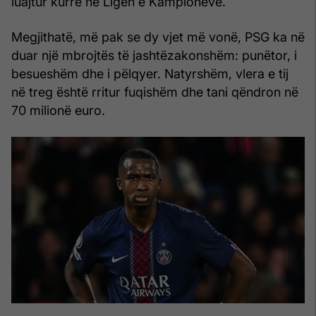
luajtur kurrë në Ligën e Kampionëve.
Megjithatë, më pak se dy vjet më vonë, PSG ka në
duar një mbrojtës të jashtëzakonshëm: punëtor, i
besueshëm dhe i pëlqyer. Natyrshëm, vlera e tij
në treg është rritur fuqishëm dhe tani qëndron në
70 milionë euro.