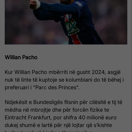
Willian Pacho
Kur Willian Pacho mbërriti në gusht 2024, asgjë
nuk të linte të kuptoje se kolumbiani do të bëhej i
preferuari i “Parc des Princes”.
Ndjekësit e Bundesligës flisnin për cilësitë e tij të
mëdha në mbrojtje dhe për forcën fizike te
Eintracht Frankfurt, por shifra 40 milionë euro
dukej shumë e lartë për një lojtar që s’kishte