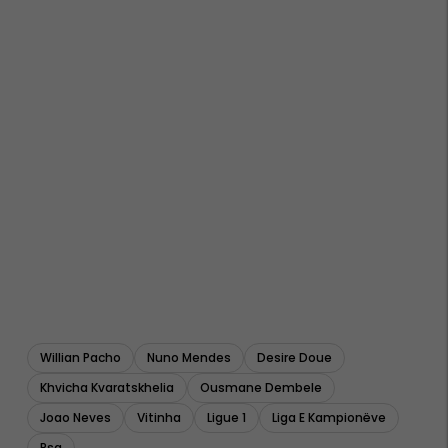
Willian Pacho
Nuno Mendes
Desire Doue
Khvicha Kvaratskhelia
Ousmane Dembele
Joao Neves
Vitinha
Ligue 1
Liga E Kampionëve
Psg