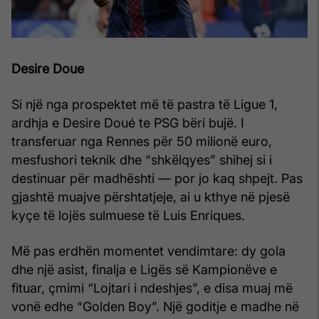
Desire Doue
Si një nga prospektet më të pastra të Ligue 1,
ardhja e Desire Doué te PSG bëri bujë. I
transferuar nga Rennes për 50 milionë euro,
mesfushori teknik dhe “shkëlqyes” shihej si i
destinuar për madhështi — por jo kaq shpejt. Pas
gjashtë muajve përshtatjeje, ai u kthye në pjesë
kyçe të lojës sulmuese të Luis Enriques.
Më pas erdhën momentet vendimtare: dy gola
dhe një asist, finalja e Ligës së Kampionëve e
fituar, çmimi “Lojtari i ndeshjes”, e disa muaj më
vonë edhe “Golden Boy”. Një goditje e madhe në