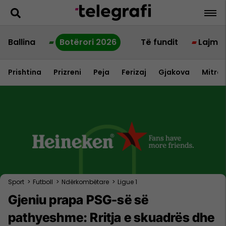
Ballina
Botërori 2026
Të fundit
Lajme
Prishtina
Prizreni
Peja
Ferizaj
Gjakova
Mitrov
Sport
>
Futboll
>
Ndërkombëtare
>
Ligue 1
Gjeniu prapa PSG-së së
pathyeshme: Rritja e skuadrës dhe