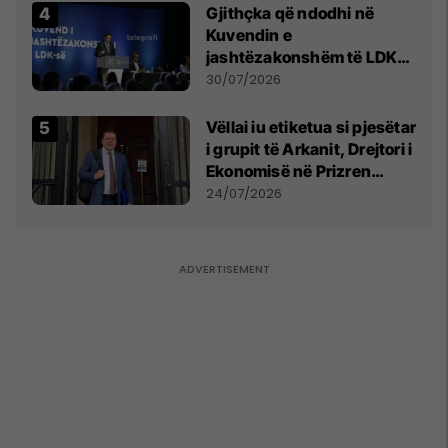
Gjithçka që ndodhi në
Kuvendin e
jashtëzakonshëm të LDK-
së
30/07/2026
Vëllai iu etiketua si pjesëtar
i grupit të Arkanit, Drejtori i
Ekonomisë në Prizren
mohon pretendimet
24/07/2026