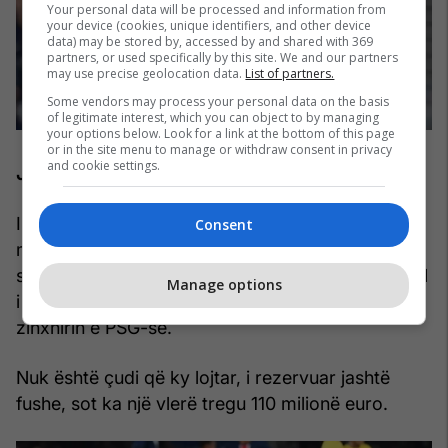
Your personal data will be processed and information from
your device (cookies, unique identifiers, and other device
data) may be stored by, accessed by and shared with 369
partners, or used specifically by this site. We and our partners
may use precise geolocation data.
List of partners.
Some vendors may process your personal data on the basis
of legitimate interest, which you can object to by managing
your options below. Look for a link at the bottom of this page
or in the site menu to manage or withdraw consent in privacy
and cookie settings.
Joao Neves
I ardhur pa shumë zhurmë nga Benfica për 66
Consent
milionë euro, mesfushori portugez u shndërrua
shpejt në një “përbindësh” në fushë. Partneri ideal
Manage options
i Vitinhas, Joao Neves është hallkë kyçe në
zinxhirin e PSG-së.
Nuk është çudi që ky lojtar, i rezervuar jashtë
fushe, sot ka një vlerë tregu 110 milionë euro.