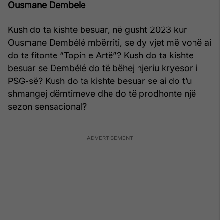
Ousmane Dembele
Kush do ta kishte besuar, në gusht 2023 kur
Ousmane Dembélé mbërriti, se dy vjet më vonë ai
do ta fitonte “Topin e Artë”? Kush do ta kishte
besuar se Dembélé do të bëhej njeriu kryesor i
PSG-së? Kush do ta kishte besuar se ai do t’u
shmangej dëmtimeve dhe do të prodhonte një
sezon sensacional?