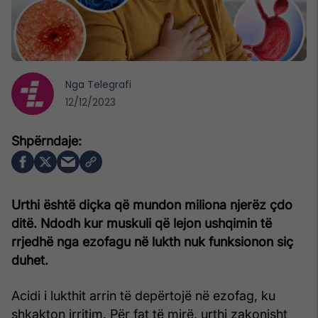
Nga
Telegrafi
12/12/2023
Urthi është diçka që mundon miliona njerëz çdo
ditë. Ndodh kur muskuli që lejon ushqimin të
rrjedhë nga ezofagu në lukth nuk funksionon siç
duhet.
Acidi i lukthit arrin të depërtojë në ezofag, ku
shkakton irritim. Për fat të mirë, urthi zakonisht