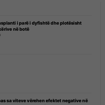
planti i parë i dyfishtë dhe plotësisht
kërive në botë
4
 pas sa viteve vërehen efektet negative në