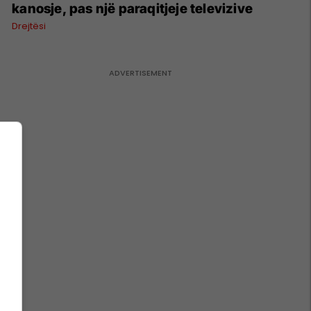
kanosje, pas një paraqitjeje televizive
Drejtësi