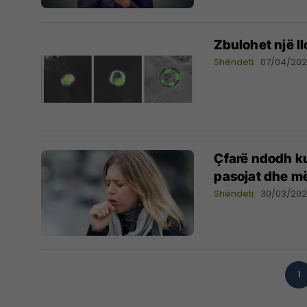
Zbulohet një ll
Shëndeti
07/04/20
Çfarë ndodh k
pasojat dhe më
Shëndeti
30/03/20
1