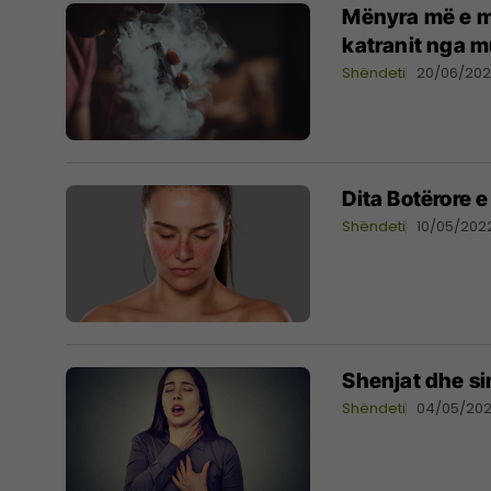
Mënyra më e mi
katranit nga m
Shëndeti
20/06/20
Dita Botërore e
Shëndeti
10/05/202
Shenjat dhe s
Shëndeti
04/05/20