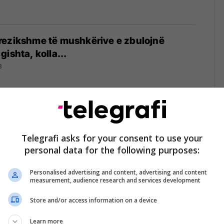
rezikshme të mushkërive e zbulojnë
ishta, kolla...
3
 mushkëritë
2
Telegrafi asks for your consent to use your
personal data for the following purposes:
Personalised advertising and content, advertising and content
measurement, audience research and services development
Store and/or access information on a device
ët e dhëmbëve mund t'ju rrezikojë
shkërive, paralajmëron eksperti
Learn more