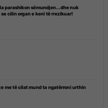
ila parashikon sëmundjen...dhe nuk
e cilin organ e keni të rrezikuar!
3
ze me të cilat mund ta ngatërroni urthin