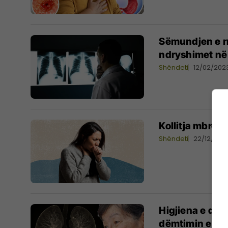
Sëmundjen e r
ndryshimet në g
Shëndeti
12/02/202
Kollitja mbron
Shëndeti
22/12/202
Higjiena e dob
dëmtimin e mu