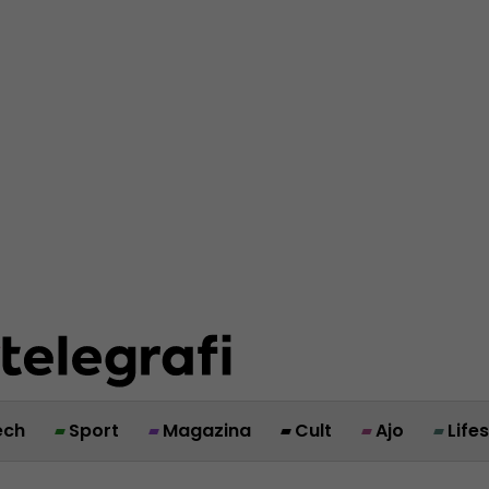
ech
Sport
Magazina
Cult
Ajo
Life