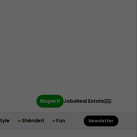
Eksperti
Jobs
Real Estate
style
Shëndeti
Fun
Newsletter