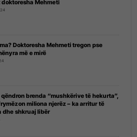
t doktoresha Mehmeti
024
stma? Doktoresha Mehmeti tregon pse
mënyra më e mirë
024
li qëndron brenda “mushkërive të hekurta”,
frymëzon miliona njerëz – ka arritur të
n dhe shkruaj libër
4