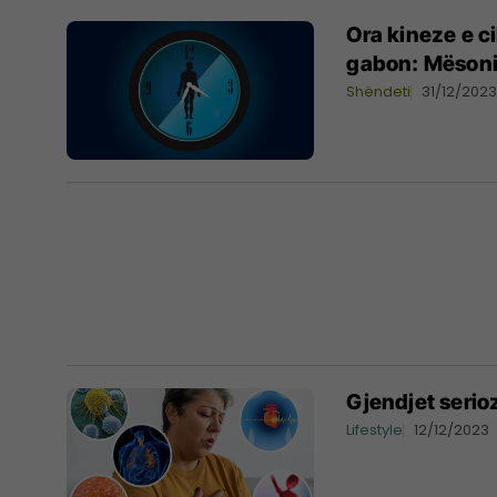
Ora kineze e c
gabon: Mësoni s
Shëndeti
31/12/202
Gjendjet serio
Lifestyle
12/12/2023