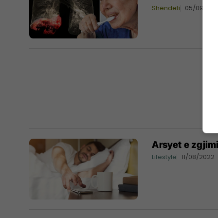
Shëndeti
05/09/20
Arsyet e zgjim
Lifestyle
11/08/2022