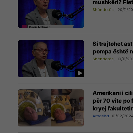
mushkëri? Fle
Shëndetësi
20/11/2
Si trajtohet a
pompa është 
Shëndetësi
19/11/2
Amerikani i ci
për 70 vite po 
kryej fakulteti
Amerika
01/02/202