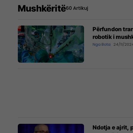
Mushkëritë
60 Artikuj
Përfundon trans
robotik i mush
Nga Bota
24/11/202
Ndotja e ajrit,