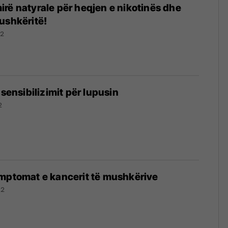
rë natyrale për heqjen e nikotinës dhe
ushkëritë!
22
 sensibilizimit për lupusin
2
imptomat e kancerit të mushkërive
22