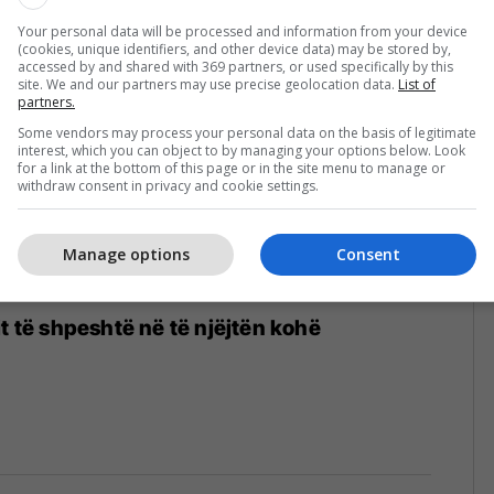
22
Your personal data will be processed and information from your device
(cookies, unique identifiers, and other device data) may be stored by,
accessed by and shared with 369 partners, or used specifically by this
site. We and our partners may use precise geolocation data.
List of
partners.
Some vendors may process your personal data on the basis of legitimate
interest, which you can object to by managing your options below. Look
for a link at the bottom of this page or in the site menu to manage or
withdraw consent in privacy and cookie settings.
Manage options
Consent
it të shpeshtë në të njëjtën kohë