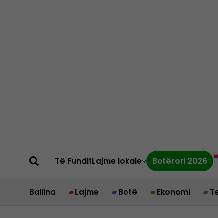
Të Fundit
Lajme lokale
Botërori 2026
Ballina
Lajme
Botë
Ekonomi
T