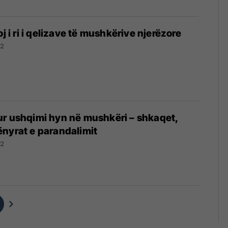
oj i ri i qelizave të mushkërive njerëzore
22
ur ushqimi hyn në mushkëri – shkaqet,
nyrat e parandalimit
22