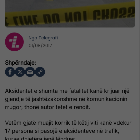
Nga
Telegrafi
01/08/2017
Aksidentet e shumta me fatalitet kanë krijuar një
gjendje të jashtëzakonshme në komunikacionin
rrugor, thonë autoritetet e rendit.
Vetëm gjatë muajit korrik të këtij viti kanë vdekur
17 persona si pasojë e aksidenteve në trafik,
kurse dhjetëra janë lënduar.