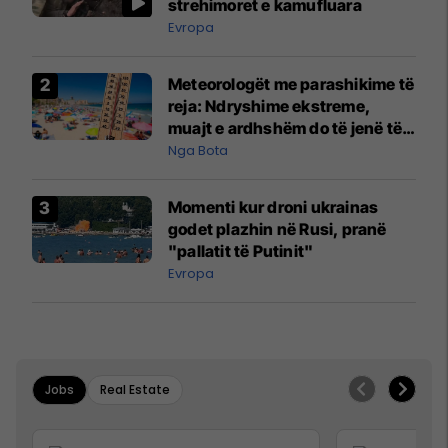
strehimoret e kamufluara
Evropa
Meteorologët me parashikime të
reja: Ndryshime ekstreme,
muajt e ardhshëm do të jenë të
pazakontë
Nga Bota
Momenti kur droni ukrainas
godet plazhin në Rusi, pranë
"pallatit të Putinit"
Evropa
Jobs
Real Estate