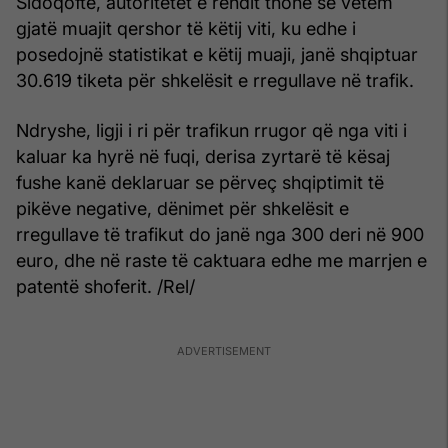
Sidoqoftë, autoritetet e rendit thonë se vetëm
gjatë muajit qershor të këtij viti, ku edhe i
posedojnë statistikat e këtij muaji, janë shqiptuar
30.619 tiketa për shkelësit e rregullave në trafik.
Ndryshe, ligji i ri për trafikun rrugor që nga viti i
kaluar ka hyrë në fuqi, derisa zyrtarë të kësaj
fushe kanë deklaruar se përveç shqiptimit të
pikëve negative, dënimet për shkelësit e
rregullave të trafikut do janë nga 300 deri në 900
euro, dhe në raste të caktuara edhe me marrjen e
patentë shoferit. /Rel/