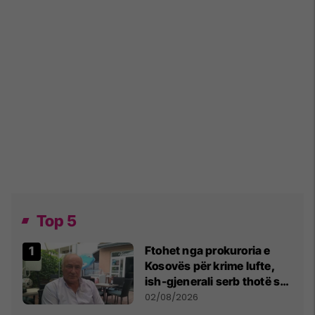
Top 5
Ftohet nga prokuroria e
Kosovës për krime lufte,
ish-gjenerali serb thotë se
dikush e tradhtoi në
02/08/2026
Beograd