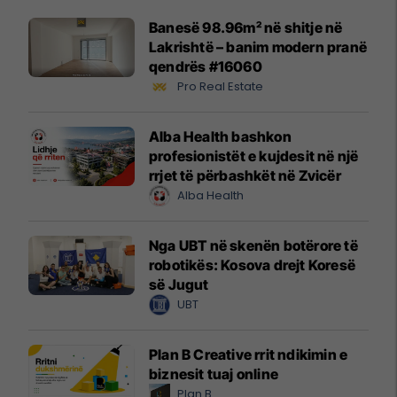
Banesë 98.96m² në shitje në
Lakrishtë – banim modern pranë
qendrës #16060
Pro Real Estate
Alba Health bashkon
profesionistët e kujdesit në një
rrjet të përbashkët në Zvicër
Alba Health
Nga UBT në skenën botërore të
robotikës: Kosova drejt Koresë
së Jugut
UBT
Plan B Creative rrit ndikimin e
biznesit tuaj online
Plan B