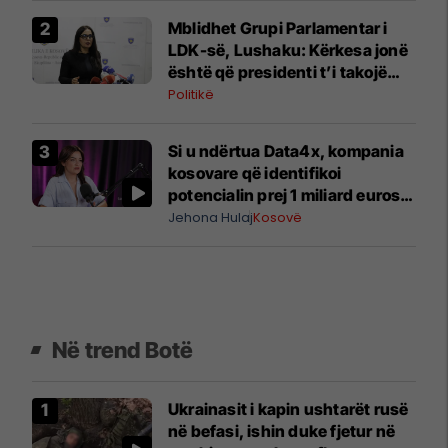
Mblidhet Grupi Parlamentar i
LDK-së, Lushaku: Kërkesa jonë
është që presidenti t’i takojë
LDK-së
Politikë
Si u ndërtua Data4x, kompania
kosovare që identifikoi
potencialin prej 1 miliard eurosh
për prodhimin lokal
Jehona Hulaj
Kosovë
Në trend Botë
Ukrainasit i kapin ushtarët rusë
në befasi, ishin duke fjetur në