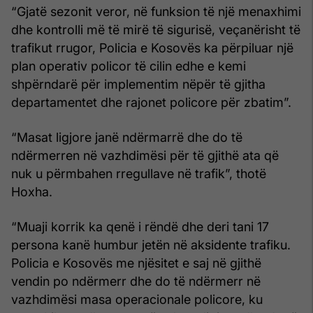
“Gjatë sezonit veror, në funksion të një menaxhimi
dhe kontrolli më të mirë të sigurisë, veçanërisht të
trafikut rrugor, Policia e Kosovës ka përpiluar një
plan operativ policor të cilin edhe e kemi
shpërndarë për implementim nëpër të gjitha
departamentet dhe rajonet policore për zbatim”.
“Masat ligjore janë ndërmarrë dhe do të
ndërmerren në vazhdimësi për të gjithë ata që
nuk u përmbahen rregullave në trafik”, thotë
Hoxha.
“Muaji korrik ka qenë i rëndë dhe deri tani 17
persona kanë humbur jetën në aksidente trafiku.
Policia e Kosovës me njësitet e saj në gjithë
vendin po ndërmerr dhe do të ndërmerr në
vazhdimësi masa operacionale policore, ku