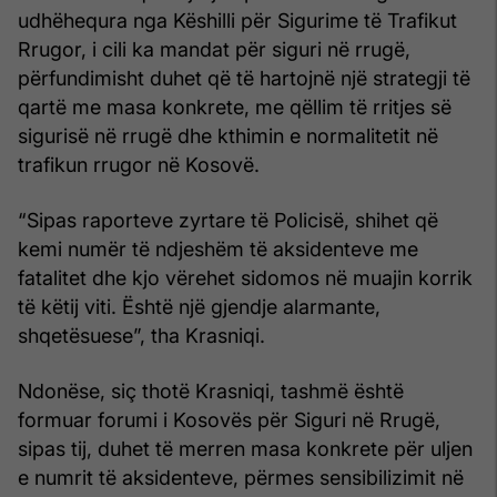
udhëhequra nga Këshilli për Sigurime të Trafikut
Rrugor, i cili ka mandat për siguri në rrugë,
përfundimisht duhet që të hartojnë një strategji të
qartë me masa konkrete, me qëllim të rritjes së
sigurisë në rrugë dhe kthimin e normalitetit në
trafikun rrugor në Kosovë.
“Sipas raporteve zyrtare të Policisë, shihet që
kemi numër të ndjeshëm të aksidenteve me
fatalitet dhe kjo vërehet sidomos në muajin korrik
të këtij viti. Është një gjendje alarmante,
shqetësuese”, tha Krasniqi.
Ndonëse, siç thotë Krasniqi, tashmë është
formuar forumi i Kosovës për Siguri në Rrugë,
sipas tij, duhet të merren masa konkrete për uljen
e numrit të aksidenteve, përmes sensibilizimit në