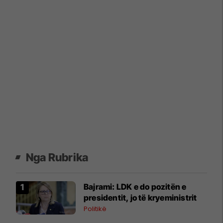
Nga Rubrika
​Bajrami: LDK e do pozitën e
presidentit, jo të kryeministrit
Politikë