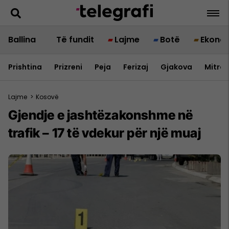
Ballina
Të fundit
Lajme
Botë
Ekono
Prishtina
Prizreni
Peja
Ferizaj
Gjakova
Mitrov
Lajme
>
Kosovë
Gjendje e jashtëzakonshme në
trafik – 17 të vdekur për një muaj