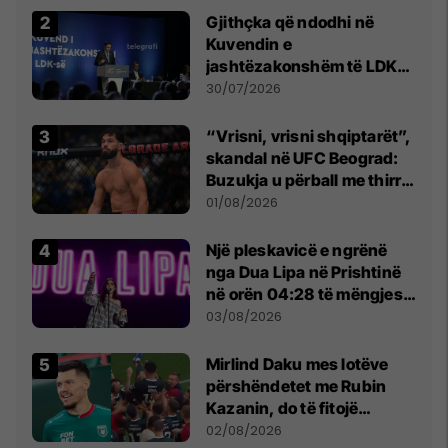
Gjithçka që ndodhi në
Kuvendin e
jashtëzakonshëm të LDK-
së
30/07/2026
“Vrisni, vrisni shqiptarët”,
skandal në UFC Beograd:
Buzukja u përball me thirrje
anti-shqiptare nga
01/08/2026
tribunat
Një pleskavicë e ngrënë
nga Dua Lipa në Prishtinë
në orën 04:28 të mëngjesit
- dhe bota digjitale serbe
03/08/2026
shpall gjendjen e luftës
Mirlind Daku mes lotëve
përshëndetet me Rubin
Kazanin, do të fitojë
miliona te Spartak Moska
02/08/2026