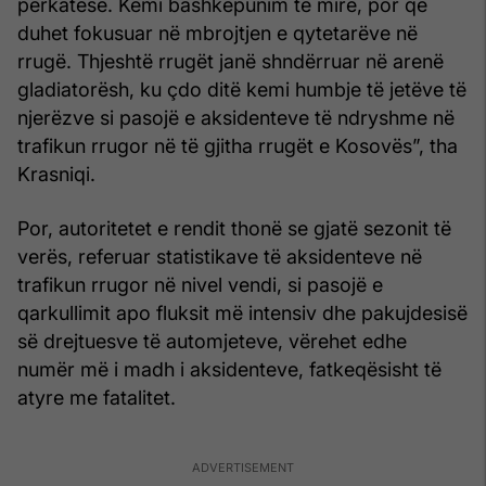
përkatëse. Kemi bashkëpunim të mirë, por që
duhet fokusuar në mbrojtjen e qytetarëve në
rrugë. Thjeshtë rrugët janë shndërruar në arenë
gladiatorësh, ku çdo ditë kemi humbje të jetëve të
njerëzve si pasojë e aksidenteve të ndryshme në
trafikun rrugor në të gjitha rrugët e Kosovës”, tha
Krasniqi.
Por, autoritetet e rendit thonë se gjatë sezonit të
verës, referuar statistikave të aksidenteve në
trafikun rrugor në nivel vendi, si pasojë e
qarkullimit apo fluksit më intensiv dhe pakujdesisë
së drejtuesve të automjeteve, vërehet edhe
numër më i madh i aksidenteve, fatkeqësisht të
atyre me fatalitet.