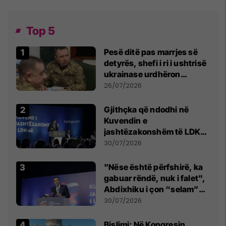
Top 5
Pesë ditë pas marrjes së
detyrës, shefi i ri i ushtrisë
ukrainase urdhëron
kontroll të madh
26/07/2026
Gjithçka që ndodhi në
Kuvendin e
jashtëzakonshëm të LDK-
së
30/07/2026
"Nëse është përfshirë, ka
gabuar rëndë, nuk i falet",
Abdixhiku i çon “selam”
Përparim Ramës
30/07/2026
Bislimi: Në Kongresin