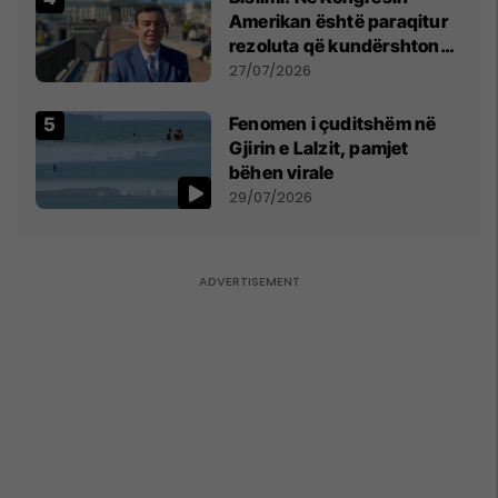
Amerikan është paraqitur
rezoluta që kundërshton
mbajtjen e Asamblesë
27/07/2026
Parlamentare të OSBE-së
në Beograd
Fenomen i çuditshëm në
Gjirin e Lalzit, pamjet
bëhen virale
29/07/2026