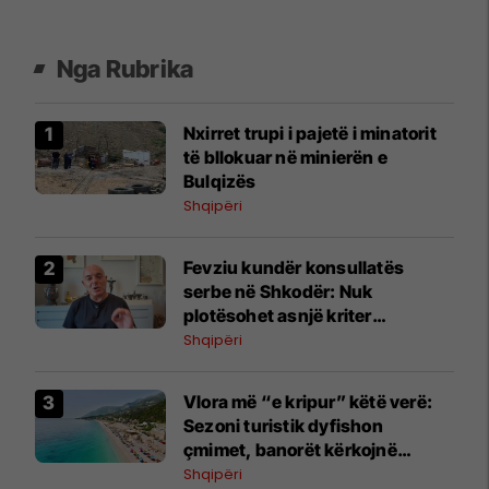
Nga Rubrika
Nxirret trupi i pajetë i minatorit
të bllokuar në minierën e
Bulqizës
Shqipëri
Fevziu kundër konsullatës
serbe në Shkodër: Nuk
plotësohet asnjë kriter
ndërkombëtar
Shqipëri
Vlora më “e kripur” këtë verë:
Sezoni turistik dyfishon
çmimet, banorët kërkojnë
ndërhyrje
Shqipëri