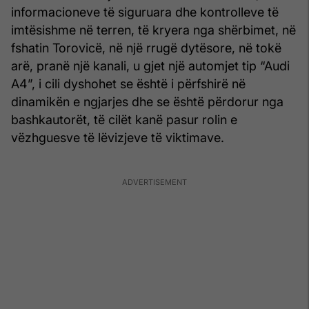
informacioneve të siguruara dhe kontrolleve të
imtësishme në terren, të kryera nga shërbimet, në
fshatin Torovicë, në një rrugë dytësore, në tokë
arë, pranë një kanali, u gjet një automjet tip “Audi
A4”, i cili dyshohet se është i përfshirë në
dinamikën e ngjarjes dhe se është përdorur nga
bashkautorët, të cilët kanë pasur rolin e
vëzhguesve të lëvizjeve të viktimave.