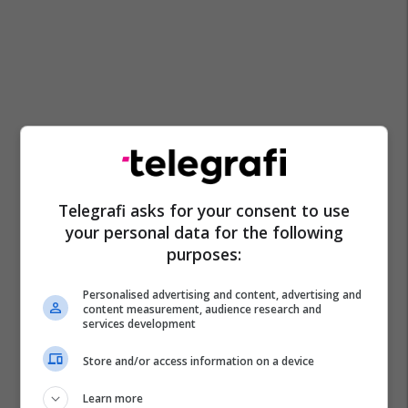
Telegrafi asks for your consent to use
your personal data for the following
purposes:
Personalised advertising and content, advertising and
content measurement, audience research and
services development
Store and/or access information on a device
Vrasja
Lezha
Policia E Shtetit
Shqiperia
Learn more