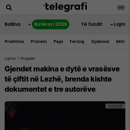
Ballina
Botërori 2026
Të fundit
Lajme
Prishtina
Prizreni
Peja
Ferizaj
Gjakova
Mitrov
Lajme
>
Shqipëri
Gjendet makina e dytë e vrasësve
të çiftit në Lezhë, brenda kishte
dokumentet e tre autorëve