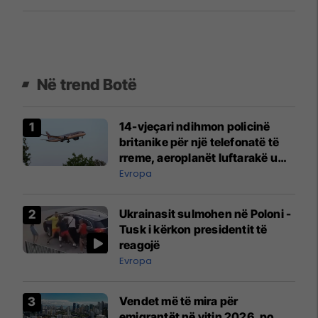
Në trend Botë
14-vjeçari ndihmon policinë
britanike për një telefonatë të
rreme, aeroplanët luftarakë u
ngritën në ajër për të
Evropa
interceptuar fluturaken e Qatar
Airways që po shkonte drejt
Ukrainasit sulmohen në Poloni -
Mançesterit
Tusk i kërkon presidentit të
reagojë
Evropa
Vendet më të mira për
emigrantët në vitin 2026, po