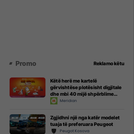
Promo
Reklamo këtu
Këtë herë me kartelë
gërvishtëse plotësisht digjitale
dhe mbi 40 mijë shpërblime
instant!
Meridian
Zgjidhni një nga katër modelet
tuaja të preferuara Peugeot
Peugot Kosova