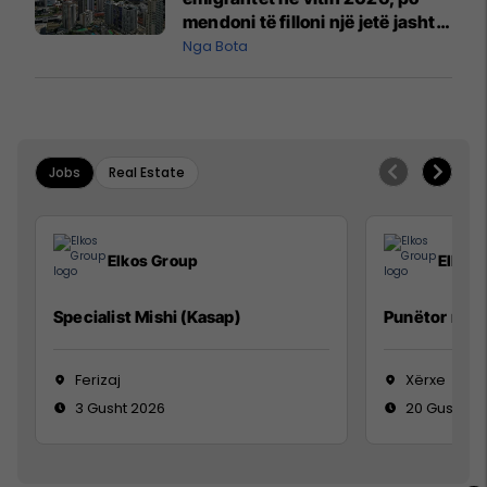
mendoni të filloni një jetë jashtë
vendit?
Nga Bota
Jobs
Real Estate
Elkos Group
Elkos
Specialist Mishi (Kasap)
Punëtor në 
Ferizaj
Xërxe
3 Gusht 2026
20 Gusht 2