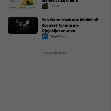
biznesit tuaj online
Plan B
Po kërkoni mjek apo klinikë në
Kosovë? Njihuni me
GjejeMjekun.com
GjejeMjekun