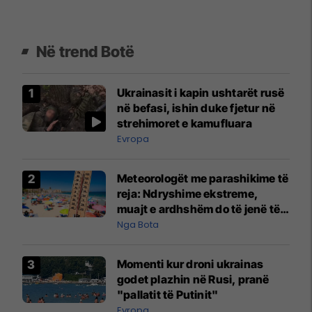
Në trend Botë
Ukrainasit i kapin ushtarët rusë
në befasi, ishin duke fjetur në
strehimoret e kamufluara
Evropa
Meteorologët me parashikime të
reja: Ndryshime ekstreme,
muajt e ardhshëm do të jenë të
pazakontë
Nga Bota
Momenti kur droni ukrainas
godet plazhin në Rusi, pranë
"pallatit të Putinit"
Evropa