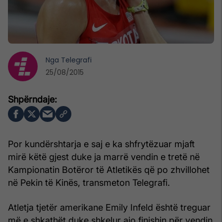
Nga
Telegrafi
25/08/2015
Por kundërshtarja e saj e ka shfrytëzuar mjaft
mirë këtë gjest duke ja marrë vendin e tretë në
Kampionatin Botëror të Atletikës që po zhvillohet
në Pekin të Kinës, transmeton Telegrafi.
Atletja tjetër amerikane Emily Infeld është treguar
më e shkathët duke shkelur ajo finishin për vendin