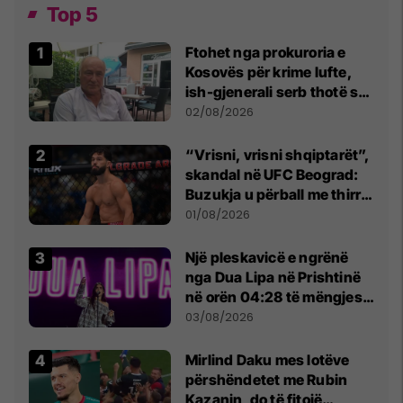
Top 5
Ftohet nga prokuroria e
Kosovës për krime lufte,
ish-gjenerali serb thotë se
dikush e tradhtoi në
02/08/2026
Beograd
“Vrisni, vrisni shqiptarët”,
skandal në UFC Beograd:
Buzukja u përball me thirrje
anti-shqiptare nga
01/08/2026
tribunat
Një pleskavicë e ngrënë
nga Dua Lipa në Prishtinë
në orën 04:28 të mëngjesit
- dhe bota digjitale serbe
03/08/2026
shpall gjendjen e luftës
Mirlind Daku mes lotëve
përshëndetet me Rubin
Kazanin, do të fitojë