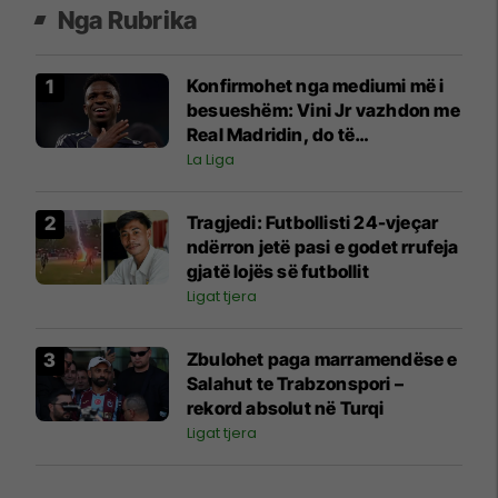
Nga Rubrika
Konfirmohet nga mediumi më i
besueshëm: Vini Jr vazhdon me
Real Madridin, do të
nënshkruajë për gjashtë vite
La Liga
Tragjedi: Futbollisti 24-vjeçar
ndërron jetë pasi e godet rrufeja
gjatë lojës së futbollit
Ligat tjera
Zbulohet paga marramendëse e
Salahut te Trabzonspori –
rekord absolut në Turqi
Ligat tjera