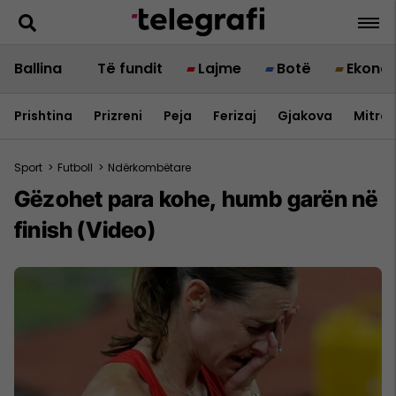
Ballina
Të fundit
Lajme
Botë
Ekono
Prishtina
Prizreni
Peja
Ferizaj
Gjakova
Mitrov
Sport
>
Futboll
>
Ndërkombëtare
Gëzohet para kohe, humb garën në
finish (Video)