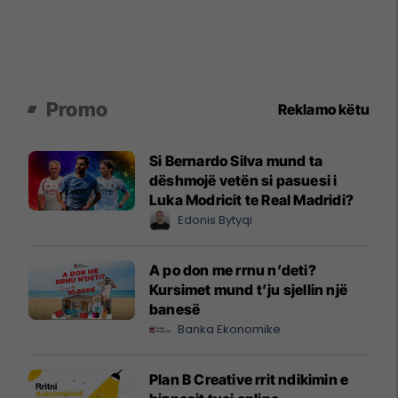
Promo
Reklamo këtu
Si Bernardo Silva mund ta
dëshmojë vetën si pasuesi i
Luka Modricit te Real Madridi?
Edonis Bytyqi
A po don me rrnu n’deti?
Kursimet mund t’ju sjellin një
banesë
Banka Ekonomike
Plan B Creative rrit ndikimin e