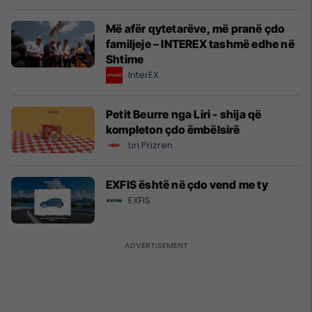
Më afër qytetarëve, më pranë çdo
familjeje – INTEREX tashmë edhe në
Shtime
InterEX
Petit Beurre nga Liri - shija që
kompleton çdo ëmbëlsirë
Liri Prizren
EXFIS është në çdo vend me ty
EXFIS