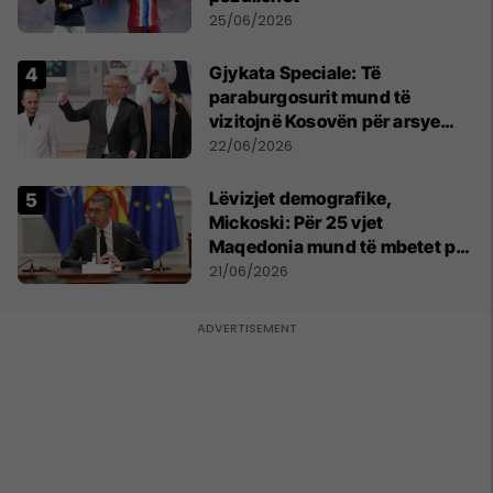
25/06/2026
​Gjykata Speciale: Të
paraburgosurit mund të
vizitojnë Kosovën për arsye
humanitare
22/06/2026
Lëvizjet demografike,
Mickoski: Për 25 vjet
Maqedonia mund të mbetet pa
150 mijë deri në 250 mijë
21/06/2026
banorë