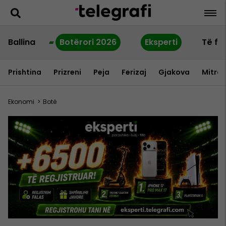
Ballina
Botërori 2026
Eksperti
Të fu
Prishtina
Prizreni
Peja
Ferizaj
Gjakova
Mitrov
Ekonomi
>
Botë