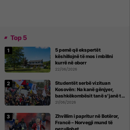
Top 5
5 pemë që ekspertët
këshillojnë të mos i mbillni
kurrë në oborr
22/06/2026
Studentët serbë vizituan
Kosovën: Na kanë gënjyer,
bashkëkombësit tanë s’janë të
shtypur
21/06/2026
Zhvillim i papritur në Botëror,
Francë – Norvegji mund të
pezullohet