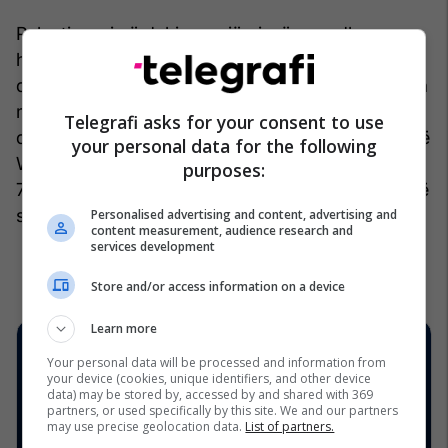
Palantir vuri në dukje se një pjesë e madhe e
humbjeve të saj ishte për shkak të 847 milionë
dollarëve në shpenzimet e kompensimit të lidhura
me listën e drejtpërdrejtë. Duke përjashtuar atë
Telegrafi asks for your consent to use
dhe shpenzime të tjera të lidhura me debutimin në
your personal data for the following
Wall Street, Palantir raportoi një fitim neto prej
purposes:
73.1 milionë dollarësh. Aksionet u rritën më shumë
se 8 për qind në lajmet e së premtes.
/Telegrafi/
Personalised advertising and content, advertising and
content measurement, audience research and
services development
Store and/or access information on a device
Learn more
Your personal data will be processed and information from
your device (cookies, unique identifiers, and other device
data) may be stored by, accessed by and shared with 369
partners, or used specifically by this site. We and our partners
may use precise geolocation data.
List of partners.