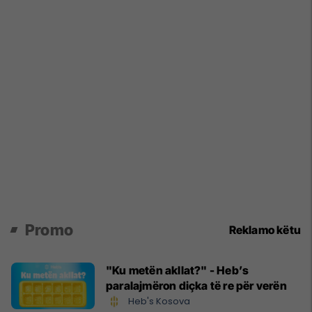
Promo
Reklamo këtu
"Ku metën akllat?" - Heb’s
paralajmëron diçka të re për verën
Heb's Kosova