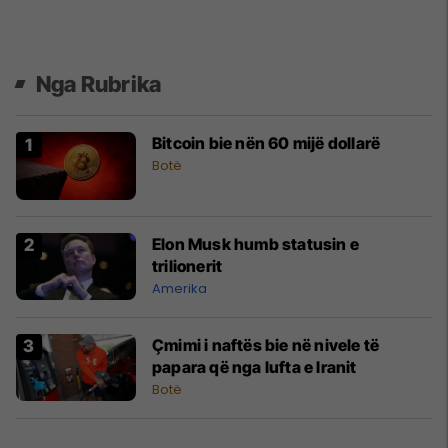
Nga Rubrika
Bitcoin bie nën 60 mijë dollarë
Botë
Elon Musk humb statusin e
trilionerit
Amerika
Çmimi i naftës bie në nivele të
papara që nga lufta e Iranit
Botë