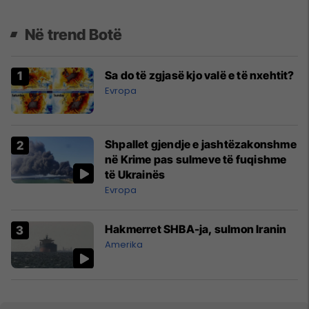
Në trend Botë
Sa do të zgjasë kjo valë e të nxehtit?
Evropa
Shpallet gjendje e jashtëzakonshme
në Krime pas sulmeve të fuqishme
të Ukrainës
Evropa
Hakmerret SHBA-ja, sulmon Iranin
Amerika