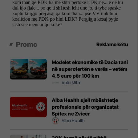
Promo
Reklamo këtu
Modelet ekonomike të Dacia tani
në superofertën e verës – vetëm
4.5 euro për 100 km
Auto Mita
Alba Health sjell mbështetje
profesionale për organizatat
Spitex në Zvicër
Alba Health
20% bursë për të gjithë