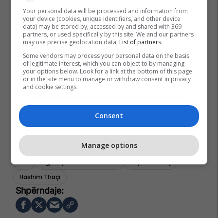
Your personal data will be processed and information from
your device (cookies, unique identifiers, and other device
data) may be stored by, accessed by and shared with 369
partners, or used specifically by this site. We and our partners
may use precise geolocation data.
List of partners.
Some vendors may process your personal data on the basis
of legitimate interest, which you can object to by managing
your options below. Look for a link at the bottom of this page
or in the site menu to manage or withdraw consent in privacy
and cookie settings.
Consent
Manage options
Ldk
Zgjedhjet E Parakohshme
Bajram Gecaj
Hashim Thaçi