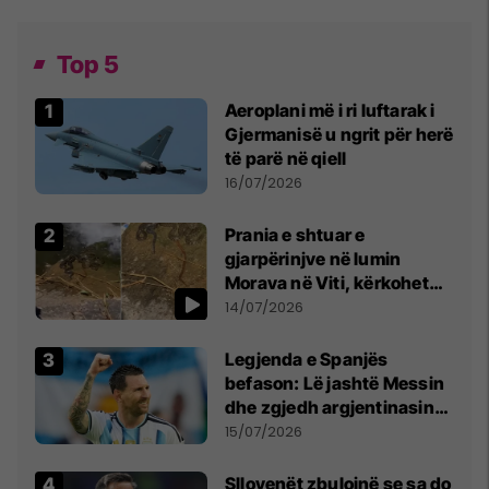
Top 5
Aeroplani më i ri luftarak i
Gjermanisë u ngrit për herë
të parë në qiell
16/07/2026
Prania e shtuar e
gjarpërinjve në lumin
Morava në Viti, kërkohet
kujdes nga qytetarët
14/07/2026
Legjenda e Spanjës
befason: Lë jashtë Messin
dhe zgjedh argjentinasin
më të mirë në botë
15/07/2026
Sllovenët zbulojnë se sa do