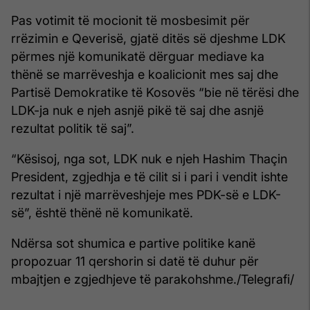
Pas votimit të mocionit të mosbesimit për
rrëzimin e Qeverisë, gjatë ditës së djeshme LDK
përmes një komunikatë dërguar mediave ka
thënë se marrëveshja e koalicionit mes saj dhe
Partisë Demokratike të Kosovës “bie në tërësi dhe
LDK-ja nuk e njeh asnjë pikë të saj dhe asnjë
rezultat politik të saj”.
“Kësisoj, nga sot, LDK nuk e njeh Hashim Thaçin
President, zgjedhja e të cilit si i pari i vendit ishte
rezultat i një marrëveshjeje mes PDK-së e LDK-
së”, është thënë në komunikatë.
Ndërsa sot shumica e partive politike kanë
propozuar 11 qershorin si datë të duhur për
mbajtjen e zgjedhjeve të parakohshme./Telegrafi/