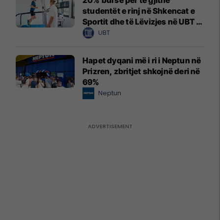
studentët e rinj në Shkencat e
Sportit dhe të Lëvizjes në UBT –
vendet janë të limituara
UBT
Hapet dyqani më i ri i Neptun në
Prizren, zbritjet shkojnë deri në
69%
Neptun