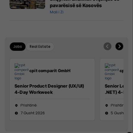
pavarësisë së Kosovës
Mali i Zi
Jobs
Real Estate
cpit comparit GmbH
cpit 
Senior Product Designer (UX/UI)
Senior Lead 
4-Day Workweek
.NET) 4-Day
Prishtinë
Prishtinë
7 Gusht 2026
5 Gusht 20