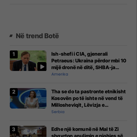
Në trend Botë
Ish-shefi i CIA, gjenerali
Petraeus: Ukraina përdor mbi 10
mijë dronë në ditë, SHBA-ja
mbetet shumë prapa në
Amerika
prodhim
Tha se do ta pastronte etnikisht
Kosovën po të ishte në vend të
Millosheviqit, Lëvizja e
Qytetarëve të Lirë në Serbi
Serbia
kërkon shkarkimin e
menjëhershëm të Snezhana
Edhe një komunë në Mal të Zi
Paunoviq
shqyrton anulimin e njohjes së