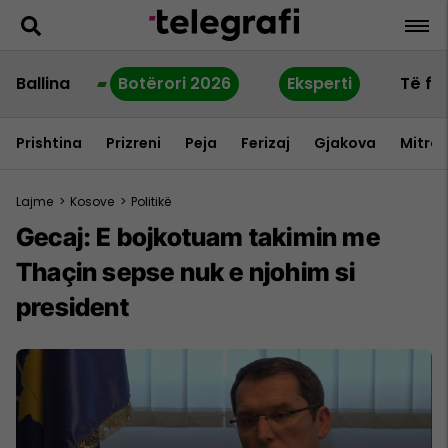
Ballina
Botërori 2026
Eksperti
Të fu
Prishtina
Prizreni
Peja
Ferizaj
Gjakova
Mitrov
Lajme
>
Kosove
>
Politikë
Gecaj: E bojkotuam takimin me
Thaçin sepse nuk e njohim si
president