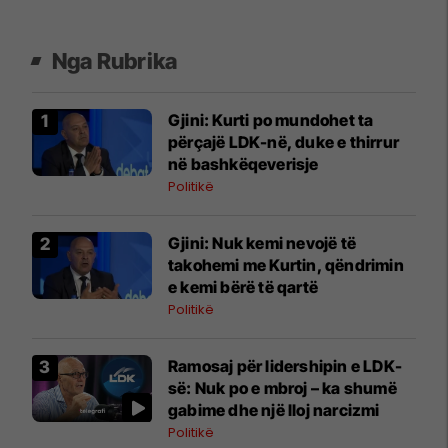
Nga Rubrika
Gjini: Kurti po mundohet ta
përçajë LDK-në, duke e thirrur
në bashkëqeverisje
Politikë
Gjini: Nuk kemi nevojë të
takohemi me Kurtin, qëndrimin
e kemi bërë të qartë
Politikë
Ramosaj për lidershipin e LDK-
së: Nuk po e mbroj – ka shumë
gabime dhe një lloj narcizmi
Politikë