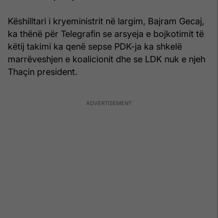
Këshilltari i kryeministrit në largim, Bajram Gecaj,
ka thënë për Telegrafin se arsyeja e bojkotimit të
këtij takimi ka qenë sepse PDK-ja ka shkelë
marrëveshjen e koalicionit dhe se LDK nuk e njeh
Thaçin president.