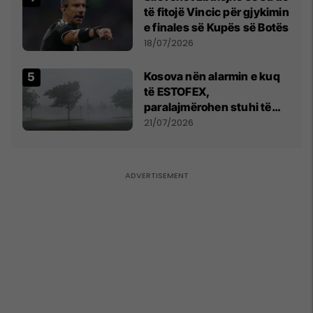
të fitojë Vincic për gjykimin
e finales së Kupës së Botës
18/07/2026
Kosova nën alarmin e kuq
të ESTOFEX,
paralajmërohen stuhi të
fuqishme me breshër dhe
21/07/2026
erëra të forta