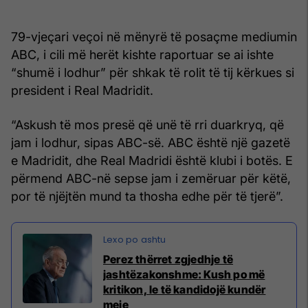
79-vjeçari veçoi në mënyrë të posaçme mediumin
ABC, i cili më herët kishte raportuar se ai ishte
“shumë i lodhur” për shkak të rolit të tij kërkues si
president i Real Madridit.
“Askush të mos presë që unë të rri duarkryq, që
jam i lodhur, sipas ABC-së. ABC është një gazetë
e Madridit, dhe Real Madridi është klubi i botës. E
përmend ABC-në sepse jam i zemëruar për këtë,
por të njëjtën mund ta thosha edhe për të tjerë”.
Perez thërret zgjedhje të
jashtëzakonshme: Kush po më
kritikon, le të kandidojë kundër
meje