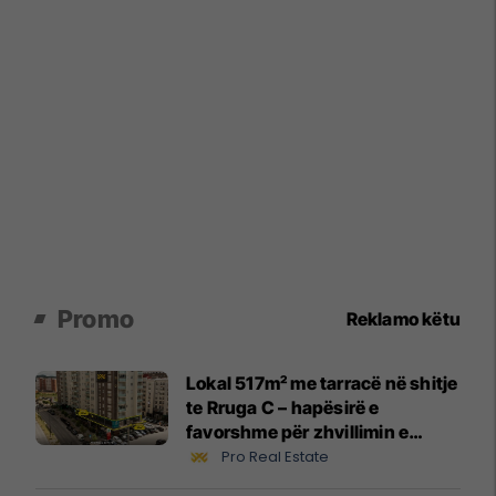
Promo
Reklamo këtu
Lokal 517m² me tarracë në shitje
te Rruga C – hapësirë e
favorshme për zhvillimin e
biznesit #15796
Pro Real Estate