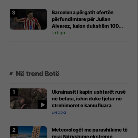
Barcelona përgatit ofertën
përfundimtare për Julian
Alvarez, kalon dukshëm 100
milionë euro
La Liga
Në trend Botë
Ukrainasit i kapin ushtarët rusë
në befasi, ishin duke fjetur në
strehimoret e kamufluara
Evropa
Meteorologët me parashikime të
reja: Ndryshime ekstreme,