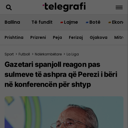
Ballina
Të fundit
Lajme
Botë
Ekono
Prishtina
Prizreni
Peja
Ferizaj
Gjakova
Mitrov
Sport
>
Futboll
>
Ndërkombëtare
>
La Liga
Gazetari spanjoll reagon pas
sulmeve të ashpra që Perezi i bëri
në konferencën për shtyp