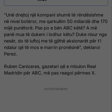
“Unë drejtoj një kompani shumë të rëndësishme
në nivel botëror, me qarkullim 50 miliardë dhe 170
mijë punëtorë. Pse po e bën ABC këtë? A më
panë mua të dukem i lodhur këtu? Duke nisur nga
nesër, do të luftoj me të gjithë aksionarët për t’i
ndalur që të mos e marrin pronësinë”, deklaroi
Perez.
Ruben Canizares, gazetari që e mbulon Real
Madridin për ABC, më pas reagoi përmes X.