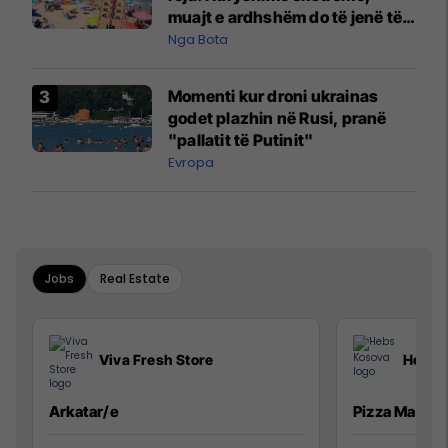
muajt e ardhshëm do të jenë të
pazakontë
Nga Bota
Momenti kur droni ukrainas
godet plazhin në Rusi, pranë
"pallatit të Putinit"
Evropa
Jobs
Real Estate
Viva Fresh Store
Hebs 
Arkatar/e
Pizza Man