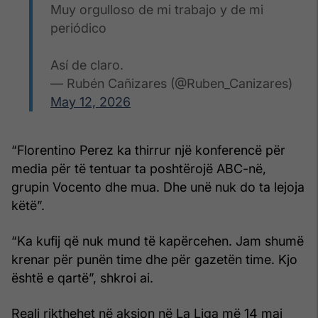
Muy orgulloso de mi trabajo y de mi
periódico
Así de claro.
— Rubén Cañizares (@Ruben_Canizares)
May 12, 2026
“Florentino Perez ka thirrur një konferencë për
media për të tentuar ta poshtërojë ABC-në,
grupin Vocento dhe mua. Dhe unë nuk do ta lejoja
këtë”.
“Ka kufij që nuk mund të kapërcehen. Jam shumë
krenar për punën time dhe për gazetën time. Kjo
është e qartë”, shkroi ai.
Reali rikthehet në aksion në La Liga më 14 maj