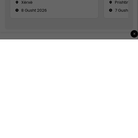
Xërxë
Prishtinë
8 Gusht 2026
7 Gusht 20
×