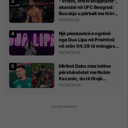
“Vrisni, vrisni shqiptarët”,
skandal në UFC Beograd:
Buzukja u përball me thirrje
anti-shqiptare nga
01/08/2026
tribunat
Një pleskavicë e ngrënë
nga Dua Lipa në Prishtinë
në orën 04:28 të mëngjesit
- dhe bota digjitale serbe
03/08/2026
shpall gjendjen e luftës
Mirlind Daku mes lotëve
përshëndetet me Rubin
Kazanin, do të fitojë
miliona te Spartak Moska
02/08/2026