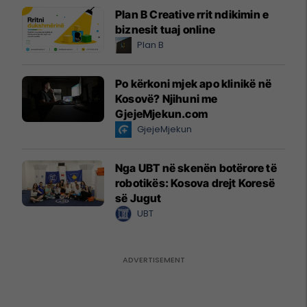
Plan B Creative rrit ndikimin e
biznesit tuaj online
Plan B
Po kërkoni mjek apo klinikë në
Kosovë? Njihuni me
GjejeMjekun.com
GjejeMjekun
Nga UBT në skenën botërore të
robotikës: Kosova drejt Koresë
së Jugut
UBT