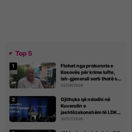
Top 5
Ftohet nga prokuroria e
Kosovës për krime lufte,
ish-gjenerali serb thotë se
dikush e tradhtoi në
02/08/2026
Beograd
Gjithçka që ndodhi në
Kuvendin e
jashtëzakonshëm të LDK-
së
30/07/2026