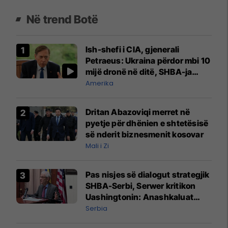
Në trend Botë
Ish-shefi i CIA, gjenerali
Petraeus: Ukraina përdor mbi 10
mijë dronë në ditë, SHBA-ja
mbetet shumë prapa në
Amerika
prodhim
Dritan Abazoviqi merret në
pyetje për dhënien e shtetësisë
së nderit biznesmenit kosovar
Mali i Zi
Pas nisjes së dialogut strategjik
SHBA-Serbi, Serwer kritikon
Uashingtonin: Anashkaluat
Banjskën, sulmin ndaj KFOR-it
Serbia
dhe rrëmbimin e Policëve të