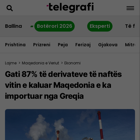
Ballina
Botërori 2026
Eksperti
Të fu
Prishtina
Prizreni
Peja
Ferizaj
Gjakova
Mitrov
Lajme
>
Maqedonia e Veriut
>
Ekonomi
Gati 87% të derivateve të naftës
vitin e kaluar Maqedonia e ka
importuar nga Greqia