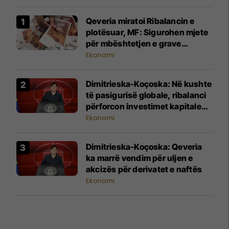
Qeveria miratoi Ribalancin e
plotësuar, MF: Sigurohen mjete
për mbështetjen e grave
fermerë dhe viktimave të
Ekonomi
dhunës në familje
Dimitrieska-Koçoska: Në kushte
të pasigurisë globale, ribalanci
përforcon investimet kapitale
dhe mbështet rritjen ekonomike
Ekonomi
Dimitrieska-Koçoska: Qeveria
ka marrë vendim për uljen e
akcizës për derivatet e naftës
Ekonomi