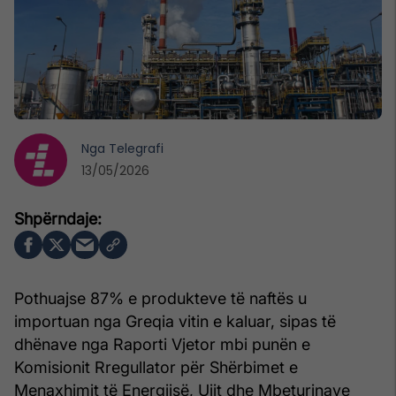
Nga
Telegrafi
13/05/2026
Pothuajse 87% e produkteve të naftës u
importuan nga Greqia vitin e kaluar, sipas të
dhënave nga Raporti Vjetor mbi punën e
Komisionit Rregullator për Shërbimet e
Menaxhimit të Energjisë, Ujit dhe Mbeturinave