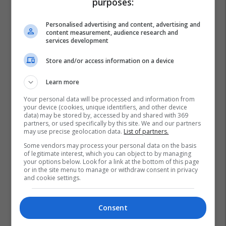
purposes:
Personalised advertising and content, advertising and
content measurement, audience research and
services development
Store and/or access information on a device
Learn more
Your personal data will be processed and information from
your device (cookies, unique identifiers, and other device
data) may be stored by, accessed by and shared with 369
partners, or used specifically by this site. We and our partners
may use precise geolocation data.
List of partners.
Some vendors may process your personal data on the basis
of legitimate interest, which you can object to by managing
your options below. Look for a link at the bottom of this page
or in the site menu to manage or withdraw consent in privacy
Derivatet E Naftës Në Maqedoni
Krre Maqedoni
and cookie settings.
Consent