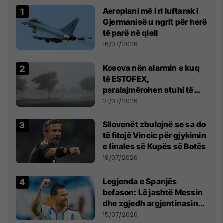
Aeroplani më i ri luftarak i
Gjermanisë u ngrit për herë
të parë në qiell
16/07/2026
Kosova nën alarmin e kuq
të ESTOFEX,
paralajmërohen stuhi të
fuqishme me breshër dhe
21/07/2026
erëra të forta
Sllovenët zbulojnë se sa do
të fitojë Vincic për gjykimin
e finales së Kupës së Botës
18/07/2026
Legjenda e Spanjës
befason: Lë jashtë Messin
dhe zgjedh argjentinasin
më të mirë në botë
15/07/2026