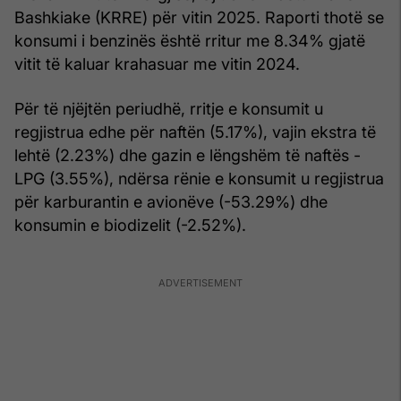
Bashkiake (KRRE) për vitin 2025. Raporti thotë se
konsumi i benzinës është rritur me 8.34% gjatë
vitit të kaluar krahasuar me vitin 2024.
Për të njëjtën periudhë, rritje e konsumit u
regjistrua edhe për naftën (5.17%), vajin ekstra të
lehtë (2.23%) dhe gazin e lëngshëm të naftës -
LPG (3.55%), ndërsa rënie e konsumit u regjistrua
për karburantin e avionëve (-53.29%) dhe
konsumin e biodizelit (-2.52%).