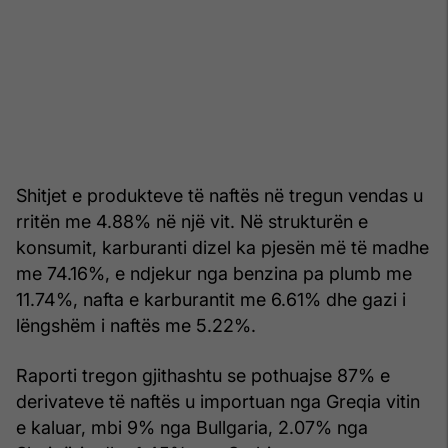
Shitjet e produkteve të naftës në tregun vendas u
rritën me 4.88% në një vit. Në strukturën e
konsumit, karburanti dizel ka pjesën më të madhe
me 74.16%, e ndjekur nga benzina pa plumb me
11.74%, nafta e karburantit me 6.61% dhe gazi i
lëngshëm i naftës me 5.22%.
Raporti tregon gjithashtu se pothuajse 87% e
derivateve të naftës u importuan nga Greqia vitin
e kaluar, mbi 9% nga Bullgaria, 2.07% nga