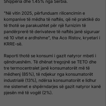
Shqipëria dhe 1.45% nga Serbia.
"Në vitin 2025, përfunduam rilicencimin e
kompanive të mëdha të naftës, që në praktikë do
të thotë se parakushtet për një furnizim të
pandërprerë të derivateve të naftës janë siguruar
në 10 vitet e ardhshme", tha Aco Ristov, kryetari i
KRRE-së.
Raporti thotë se konsumi i gazit natyror mbeti i
qëndrueshëm. Të dhënat tregojnë se TETO dhe
tre termocentralet janë konsumatorët më të
mëdhenj (85%), të ndjekur nga konsumatorët
industrialë (13%), ndërsa konsumatorët e lidhur
me sistemet e shpërndarjes së gazit natyror kanë
pjesën më të vogël (2%).