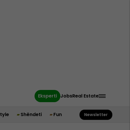
Eksperti
Jobs
Real Estate
style
Shëndeti
Fun
Newsletter