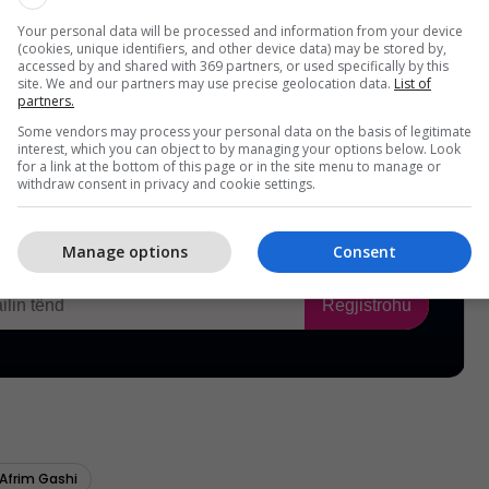
Your personal data will be processed and information from your device
(cookies, unique identifiers, and other device data) may be stored by,
accessed by and shared with 369 partners, or used specifically by this
site. We and our partners may use precise geolocation data.
List of
partners.
Some vendors may process your personal data on the basis of legitimate
interest, which you can object to by managing your options below. Look
for a link at the bottom of this page or in the site menu to manage or
withdraw consent in privacy and cookie settings.
Manage options
Consent