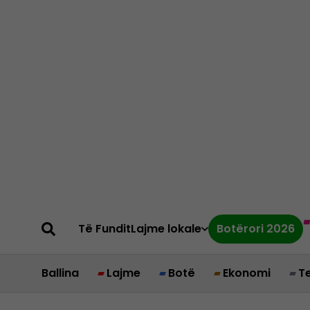
Të Fundit
Lajme lokale
Botërori 2026
Ballina
Lajme
Botë
Ekonomi
T