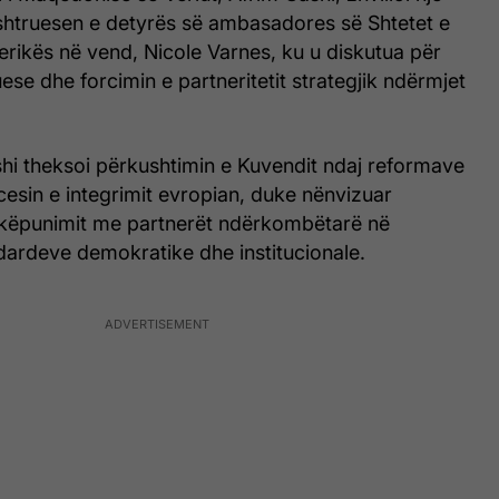
htruesen e detyrës së ambasadores së Shtetet e
rikës në vend, Nicole Varnes, ku u diskutua për
se dhe forcimin e partneritetit strategjik ndërmjet
shi theksoi përkushtimin e Kuvendit ndaj reformave
esin e integrimit evropian, duke nënvizuar
këpunimit me partnerët ndërkombëtarë në
dardeve demokratike dhe institucionale.