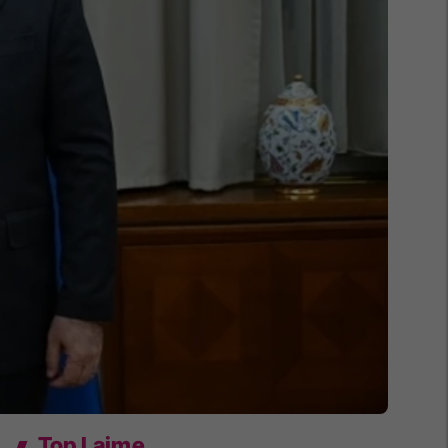
Top Lajme