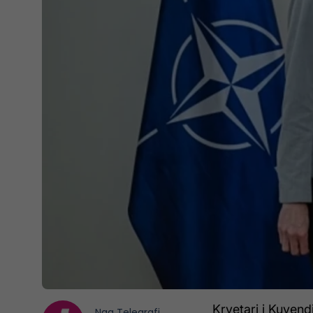
Kryetari i Kuvendi
Nga
Telegrafi