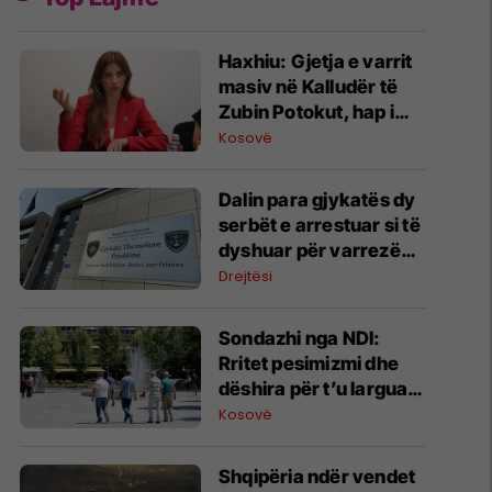
Haxhiu: Gjetja e varrit
masiv në Kalludër të
Zubin Potokut, hap i
rëndësishëm për
Kosovë
zbardhjen e fatit të të
zhdukurve
​Dalin para gjykatës dy
serbët e arrestuar si të
dyshuar për varrezën
masive në Zubin Potok
Drejtësi
Sondazhi nga NDI:
Rritet pesimizmi dhe
dëshira për t’u larguar
nga Kosova – çmimet
Kosovë
dhe energjia,
shqetësimet kryesore
Shqipëria ndër vendet