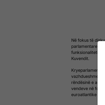
Në fokus të disku
parlamentare, i ci
funksionalitetit,
Kuvendit.
Kryeparlamentari
vazhdueshme të S
rëndësinë e alean
vendeve në forcim
euroatlantike të v