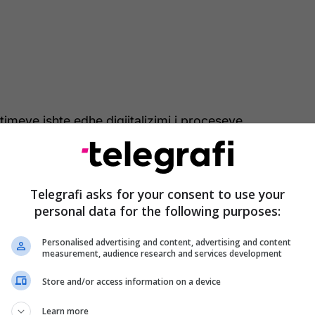
timeve ishte edhe digjitalizimi i proceseve
li u vlerësua si një element kyç për rritjen e
 transparencës dhe sigurisë institucionale në punën e
Telegrafi asks for your consent to use your
personal data for the following purposes:
 shprehu mirënjohje për mbështetjen e
HBA-ve ndaj Maqedonia e Veriut, duke riafirmuar
Personalised advertising and content, advertising and content
cës dhe partneritetit strategjik ndërmjet dy
measurement, audience research and services development
in e demokracisë, stabilitetit dhe perspektivës
Store and/or access information on a device
endit.
Learn more