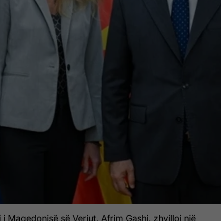
 i Maqedonisë së Veriut, Afrim Gashi, zhvilloi një