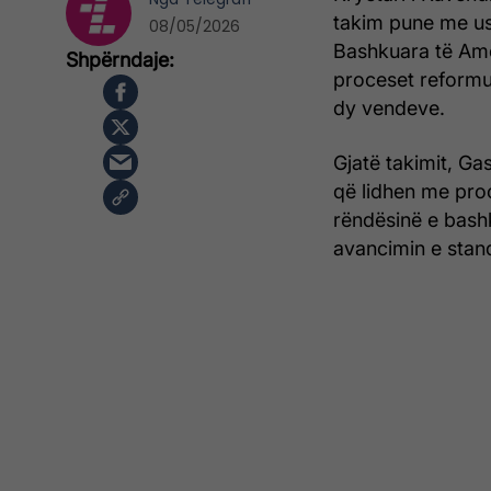
takim pune me us
08/05/2026
Bashkuara të Ame
proceset reformue
dy vendeve.
Gjatë takimit, Ga
që lidhen me proc
rëndësinë e bash
avancimin e stan