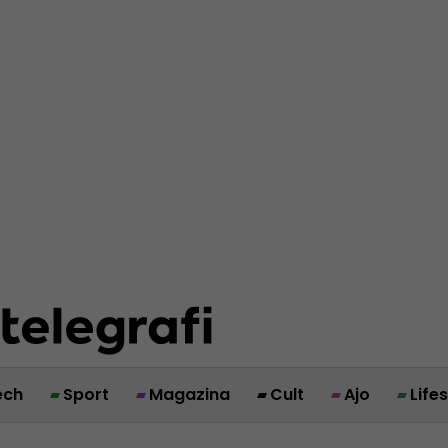
ech
Sport
Magazina
Cult
Ajo
Life