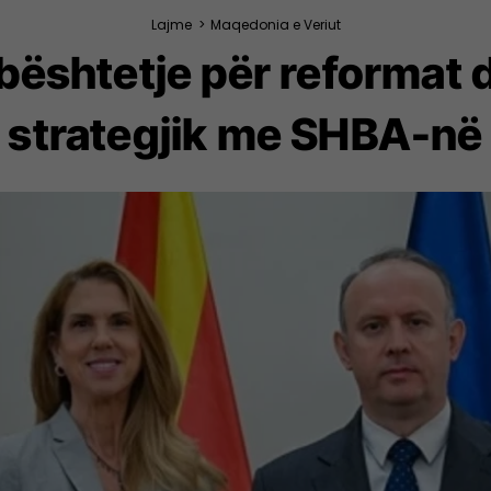
Lajme
>
Maqedonia e Veriut
ështetje për reformat d
strategjik me SHBA-në