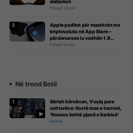
dollarësh
Paisjet Smart
Apple paditet për mashtrim me
kriptovaluta në App Store –
përdoruesve iu vodhën 1.8
milion dollarë
Paisjet Smart
Në trend Botë
Sërish kërcënon, Vuçiq para
ushtarëve: Kurrë mos e harroni,
'Kosova është pjesë e Serbisë'
Serbia