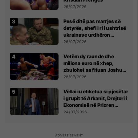
26/07/2026
Pesë ditë pas marrjes së
detyrës, shefi i ri i ushtrisë
ukrainase urdhëron
kontroll të madh
26/07/2026
Vetëm dy raunde dhe
miliona euro në xhep,
zbulohet sa fituan Joshua
e Prenga
26/07/2026
Vëllai iu etiketua si pjesëtar
i grupit të Arkanit, Drejtori i
Ekonomisë në Prizren
mohon pretendimet
24/07/2026