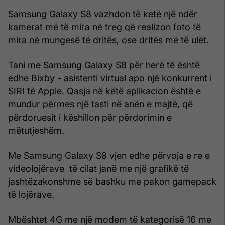
Samsung Galaxy S8 vazhdon të ketë një ndër
kamerat më të mira në treg që realizon foto të
mira në mungesë të dritës, ose dritës më të ulët.
Tani me Samsung Galaxy S8 për herë të është
edhe Bixby - asistenti virtual apo një konkurrent i
SIRI të Apple. Qasja në këtë aplikacion është e
mundur përmes një tasti në anën e majtë, që
përdoruesit i këshillon për përdorimin e
mëtutjeshëm.
Me Samsung Galaxy S8 vjen edhe përvoja e re e
videolojërave të cilat janë me një grafikë të
jashtëzakonshme së bashku me pakon gamepack
të lojërave.
Mbështet 4G me një modem të kategorisë 16 me