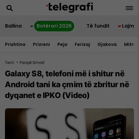
Ballina
Botërori 2026
Të fundit
Lajme
Prishtina
Prizreni
Peja
Ferizaj
Gjakova
Mitrov
Tech
>
Paisjet Smart
Galaxy S8, telefoni më i shitur në
Android tani ka çmim të zbritur në
dyqanet e IPKO (Video)