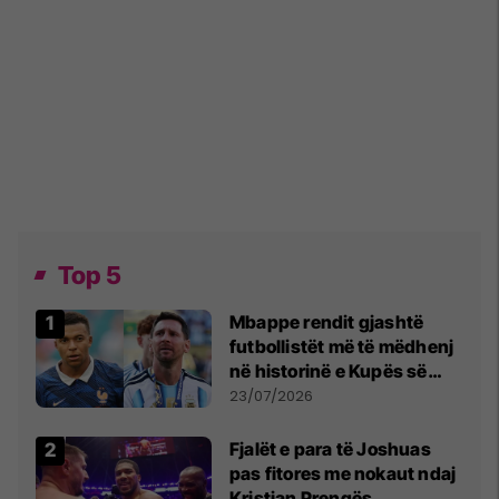
Top 5
Mbappe rendit gjashtë
futbollistët më të mëdhenj
në historinë e Kupës së
Botës, Messi mbetet i dyti
23/07/2026
Fjalët e para të Joshuas
pas fitores me nokaut ndaj
Kristian Prengës