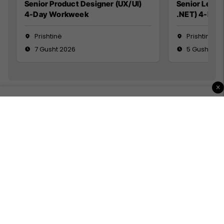
Senior Product Designer (UX/UI)
Senior Lead 
4-Day Workweek
.NET) 4-Day
Prishtinë
Prishtinë
7 Gusht 2026
5 Gusht 20
×