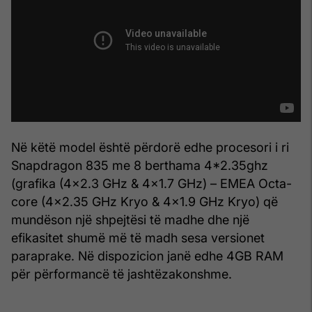
Në këtë model është përdorë edhe procesori i ri
Snapdragon 835 me 8 berthama 4*2.35ghz
(grafika (4x2.3 GHz & 4x1.7 GHz) – EMEA Octa-
core (4x2.35 GHz Kryo & 4x1.9 GHz Kryo) që
mundëson një shpejtësi të madhe dhe një
efikasitet shumë më të madh sesa versionet
paraprake. Në dispozicion janë edhe 4GB RAM
për përformancë të jashtëzakonshme.