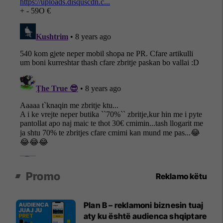
Promo
Reklamo këtu
Plan B – reklamoni biznesin tuaj
aty ku është audienca shqiptare