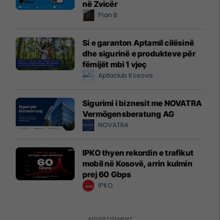
në Zvicër
Plan B
Si e garanton Aptamil cilësinë
dhe sigurinë e produkteve për
fëmijët mbi 1 vjeç
Aptaclub Kosova
Sigurimi i biznesit me NOVATRA
Vermögensberatung AG
NOVATRA
IPKO thyen rekordin e trafikut
mobil në Kosovë, arrin kulmin
prej 60 Gbps
IPKO