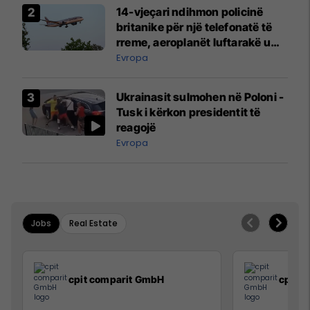
14-vjeçari ndihmon policinë
britanike për një telefonatë të
rreme, aeroplanët luftarakë u
ngritën në ajër për të
Evropa
interceptuar fluturaken e Qatar
Airways që po shkonte drejt
Ukrainasit sulmohen në Poloni -
Mançesterit
Tusk i kërkon presidentit të
reagojë
Evropa
Jobs
Real Estate
cpit comparit GmbH
cpit 