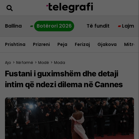
Ballina
Botërori 2026
Të fundit
Lajme
Prishtina
Prizreni
Peja
Ferizaj
Gjakova
Mitrov
Ajo
>
Në formë
>
Modë
>
Moda
Fustani i guximshëm dhe detaji
intim që ndezi dilema në Cannes