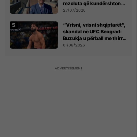
rezoluta që kundërshton
mbajtjen e Asamblesë
27/07/2026
Parlamentare të OSBE-së
në Beograd
“Vrisni, vrisni shqiptarët”,
skandal në UFC Beograd:
Buzukja u përball me thirrje
anti-shqiptare nga
01/08/2026
tribunat