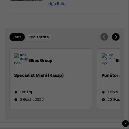
vendit?
Nga Bota
Jobs
Real Estate
Elkos Group
Elkos
Specialist Mishi (Kasap)
Punëtor në 
Ferizaj
Xërxe
3 Gusht 2026
20 Gusht 2
×