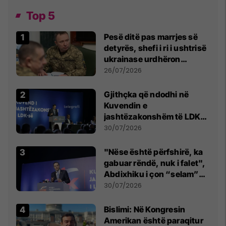
Top 5
Pesë ditë pas marrjes së
detyrës, shefi i ri i ushtrisë
ukrainase urdhëron
kontroll të madh
26/07/2026
Gjithçka që ndodhi në
Kuvendin e
jashtëzakonshëm të LDK-
së
30/07/2026
"Nëse është përfshirë, ka
gabuar rëndë, nuk i falet",
Abdixhiku i çon “selam”
Përparim Ramës
30/07/2026
Bislimi: Në Kongresin
Amerikan është paraqitur