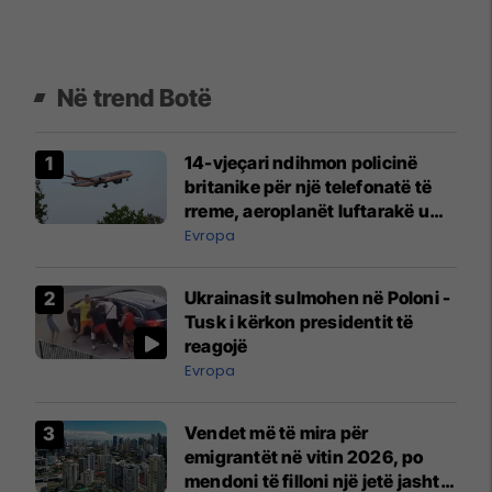
Në trend Botë
14-vjeçari ndihmon policinë
britanike për një telefonatë të
rreme, aeroplanët luftarakë u
ngritën në ajër për të
Evropa
interceptuar fluturaken e Qatar
Airways që po shkonte drejt
Ukrainasit sulmohen në Poloni -
Mançesterit
Tusk i kërkon presidentit të
reagojë
Evropa
Vendet më të mira për
emigrantët në vitin 2026, po
mendoni të filloni një jetë jashtë