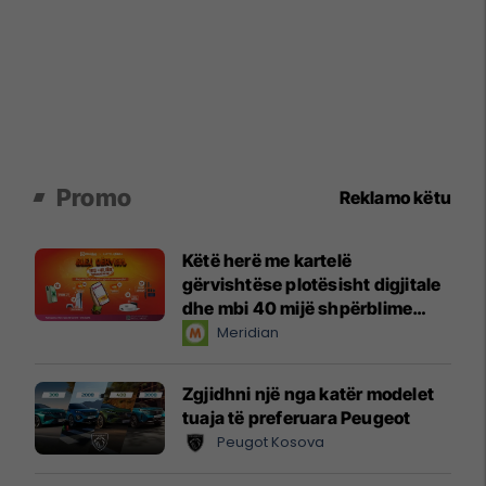
Promo
Reklamo këtu
Këtë herë me kartelë
gërvishtëse plotësisht digjitale
dhe mbi 40 mijë shpërblime
instant!
Meridian
Zgjidhni një nga katër modelet
tuaja të preferuara Peugeot
Peugot Kosova