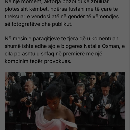
Në një moment, aktorja pozoi duke zbuluar
plotësisht këmbët, ndërsa fustani me të çarë të
theksuar e vendosi atë në qendër të vëmendjes
së fotografëve dhe publikut.
Në mesin e paraqitjeve të tjera që u komentuan
shumë ishte edhe ajo e blogeres Natalie Osman, e
cila po ashtu u shfaq në premierë me një
kombinim tepër provokues.