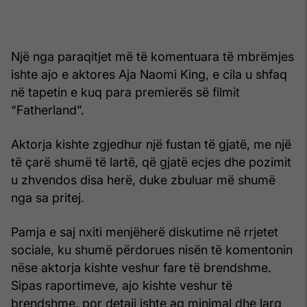
Një nga paraqitjet më të komentuara të mbrëmjes
ishte ajo e aktores Aja Naomi King, e cila u shfaq
në tapetin e kuq para premierës së filmit
“Fatherland”.
Aktorja kishte zgjedhur një fustan të gjatë, me një
të çarë shumë të lartë, që gjatë ecjes dhe pozimit
u zhvendos disa herë, duke zbuluar më shumë
nga sa pritej.
Pamja e saj nxiti menjëherë diskutime në rrjetet
sociale, ku shumë përdorues nisën të komentonin
nëse aktorja kishte veshur fare të brendshme.
Sipas raportimeve, ajo kishte veshur të
brendshme, por detaji ishte aq minimal dhe larg