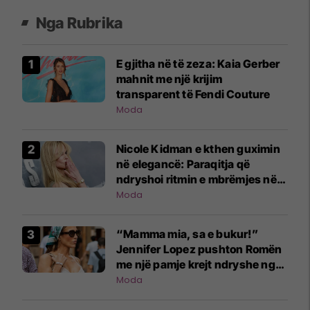
Nga Rubrika
E gjitha në të zeza: Kaia Gerber
mahnit me një krijim
transparent të Fendi Couture
Moda
Nicole Kidman e kthen guximin
në elegancë: Paraqitja që
ndryshoi ritmin e mbrëmjes në
Nju-Jork
Moda
“Mamma mia, sa e bukur!”
Jennifer Lopez pushton Romën
me një pamje krejt ndryshe nga
ajo që jemi mësuar
Moda