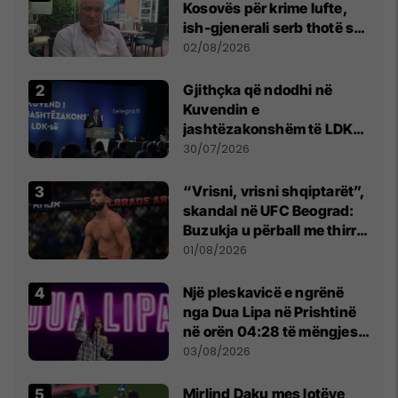
Kosovës për krime lufte,
ish-gjenerali serb thotë se
dikush e tradhtoi në
02/08/2026
Beograd
Gjithçka që ndodhi në
Kuvendin e
jashtëzakonshëm të LDK-
së
30/07/2026
“Vrisni, vrisni shqiptarët”,
skandal në UFC Beograd:
Buzukja u përball me thirrje
anti-shqiptare nga
01/08/2026
tribunat
Një pleskavicë e ngrënë
nga Dua Lipa në Prishtinë
në orën 04:28 të mëngjesit
- dhe bota digjitale serbe
03/08/2026
shpall gjendjen e luftës
Mirlind Daku mes lotëve