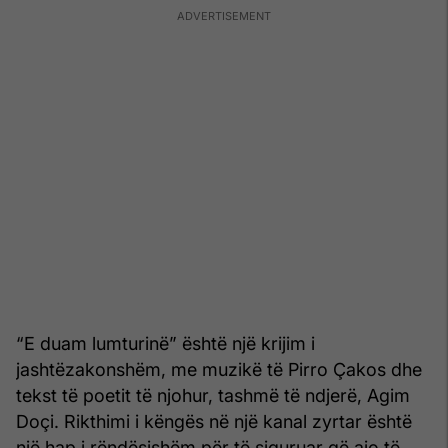
“E duam lumturinë” është një krijim i
jashtëzakonshëm, me muzikë të Pirro Çakos dhe
tekst të poetit të njohur, tashmë të ndjerë, Agim
Doçi. Rikthimi i këngës në një kanal zyrtar është
një hap i rëndësishëm për të siguruar që ajo të