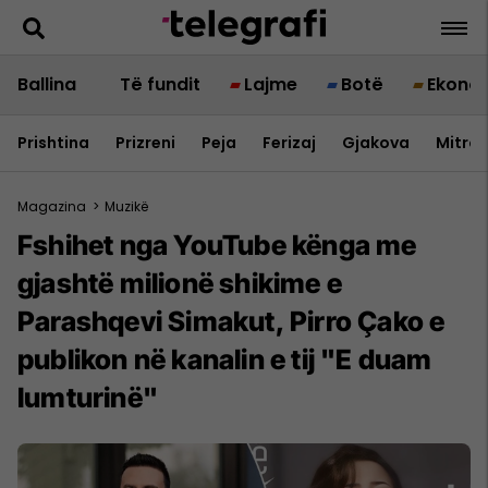
Ballina
Të fundit
Lajme
Botë
Ekono
Prishtina
Prizreni
Peja
Ferizaj
Gjakova
Mitrov
Magazina
>
Muzikë
Fshihet nga YouTube kënga me
gjashtë milionë shikime e
Parashqevi Simakut, Pirro Çako e
publikon në kanalin e tij "E duam
lumturinë"