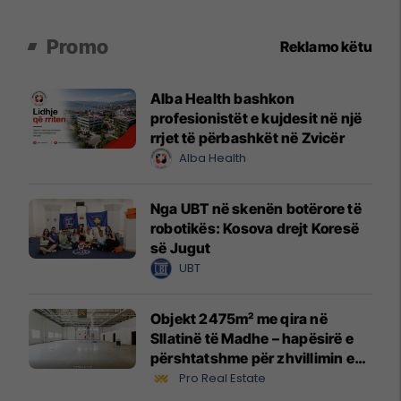
Promo
Reklamo këtu
Alba Health bashkon
profesionistët e kujdesit në një
rrjet të përbashkët në Zvicër
Alba Health
Nga UBT në skenën botërore të
robotikës: Kosova drejt Koresë
së Jugut
UBT
Objekt 2475m² me qira në
Sllatinë të Madhe – hapësirë e
përshtatshme për zhvillimin e
biznesit #16068
Pro Real Estate