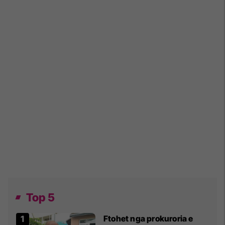
Top 5
Ftohet nga prokuroria e