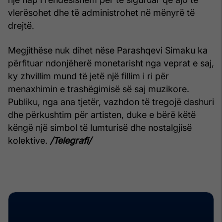
vlerësohet dhe të administrohet në mënyrë të
drejtë.
Megjithëse nuk dihet nëse Parashqevi Simaku ka
përfituar ndonjëherë monetarisht nga veprat e saj,
ky zhvillim mund të jetë një fillim i ri për
menaxhimin e trashëgimisë së saj muzikore.
Publiku, nga ana tjetër, vazhdon të tregojë dashuri
dhe përkushtim për artisten, duke e bërë këtë
këngë një simbol të lumturisë dhe nostalgjisë
kolektive.
/Telegrafi/