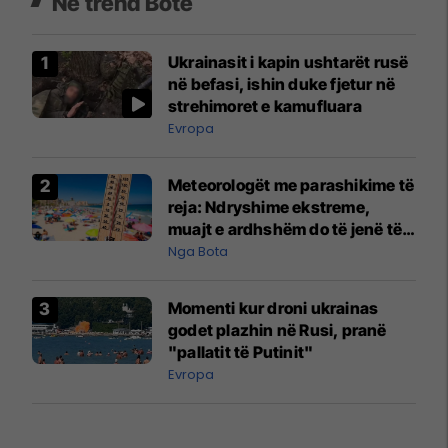
Në trend Botë
Ukrainasit i kapin ushtarët rusë
në befasi, ishin duke fjetur në
strehimoret e kamufluara
Evropa
Meteorologët me parashikime të
reja: Ndryshime ekstreme,
muajt e ardhshëm do të jenë të
pazakontë
Nga Bota
Momenti kur droni ukrainas
godet plazhin në Rusi, pranë
"pallatit të Putinit"
Evropa