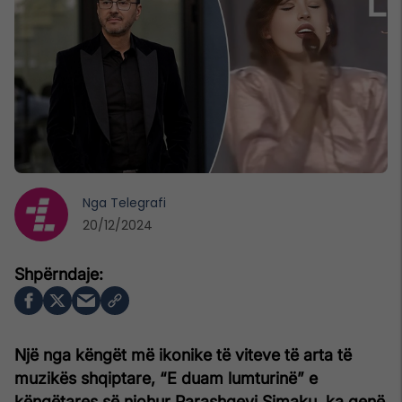
Nga
Telegrafi
20/12/2024
Një nga këngët më ikonike të viteve të arta të
muzikës shqiptare, “E duam lumturinë” e
këngëtares së njohur Parashqevi Simaku, ka qenë