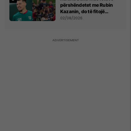
përshëndetet me Rubin
Kazanin, do të fitojë
miliona te Spartak Moska
02/08/2026