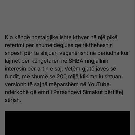
Kjo këngë nostalgjike ishte kthyer në një pikë
referimi për shumë dëgjues që riktheheshin
shpesh për ta shijuar, veçanërisht në periudha kur
lajmet për këngëtaren në SHBA ringjallnin
interesin për artin e saj. Vetëm gjatë javës së
fundit, më shumë se 200 mijë klikime iu shtuan
versionit të saj të mëparshëm në YouTube,
ndërkohë që emri i Parashqevi Simakut përflitej
sërish.