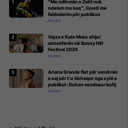
"Me ndihmën e Zotit nuk
ndalem me kaq", Gjesti me
falënderim për publikun
Muzikë
Vajza e Kate Moss shijoi
atmosferën në Sunny Hill
Festival 2026
Muzikë
Ariana Grande flet për vendimin
e saj për t'u tërhequr nga sytë e
publikut: Duhen vendosur kufij
Muzikë