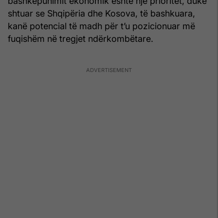
bashkëpunimit ekonomik është një prioritet, duke
shtuar se Shqipëria dhe Kosova, të bashkuara,
kanë potencial të madh për t’u pozicionuar më
fuqishëm në tregjet ndërkombëtare.