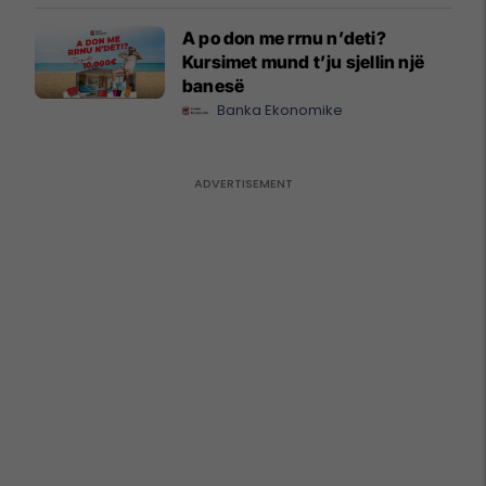
A po don me rrnu n’deti?
Kursimet mund t’ju sjellin një
banesë
Banka Ekonomike