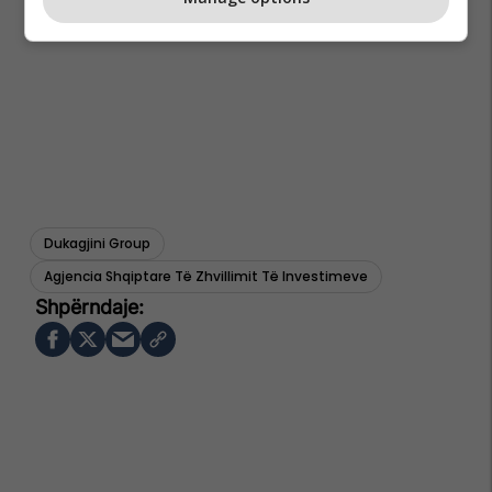
Dukagjini Group
Agjencia Shqiptare Të Zhvillimit Të Investimeve