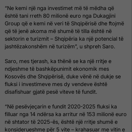
“Ne kemi një nga investimet më të mëdha që
është tani rreth 80 milionë euro nga Dukagjini
Group që e kemi në veri të Shqipërisë dhe ftojmë
që të jenë akoma më shumë të tilla është në
sektorin e turizmit – Shqipëria ka një potencial të
jashtëzakonshëm në turizëm”, u shpreh Saro.
Saro, mes tjerash, ka thënë se ka një rritje e
ndjeshme të bashkëpunimit ekonomik mes
Kosovës dhe Shqipërisë, duke vënë në dukje se
fluksi i investimeve mes dy vendeve është
disafishuar gjatë pesë viteve të fundit.
“Në pesëvjeçarin e fundit 2020-2025 fluksi ka
filluar nga 14 ndërsa ka arritur në 153 milionë euro
në shtator të 2025-ës, është një rritje shumë e
konsiderueshme për 5 vite – krahasuar me vitin e