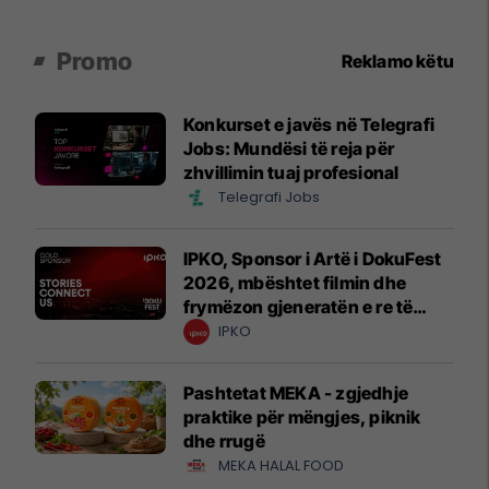
Promo
Reklamo këtu
Konkurset e javës në Telegrafi
Jobs: Mundësi të reja për
zhvillimin tuaj profesional
Telegrafi Jobs
IPKO, Sponsor i Artë i DokuFest
2026, mbështet filmin dhe
frymëzon gjeneratën e re të
krijuesve
IPKO
Pashtetat MEKA - zgjedhje
praktike për mëngjes, piknik
dhe rrugë
MEKA HALAL FOOD