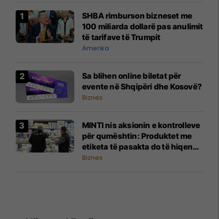
SHBA rimburson bizneset me
100 miliarda dollarë pas anulimit
të tarifave të Trumpit
Amerika
Sa blihen online biletat për
evente në Shqipëri dhe Kosovë?
Biznes
MINTI nis aksionin e kontrolleve
për qumështin: Produktet me
etiketa të pasakta do të hiqen
nga tregu
Biznes