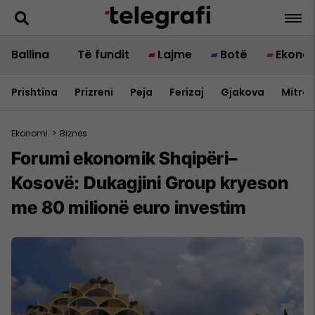
Ballina
Të fundit
Lajme
Botë
Ekono
Prishtina
Prizreni
Peja
Ferizaj
Gjakova
Mitrov
Ekonomi
>
Biznes
Forumi ekonomik Shqipëri–
Kosovë: Dukagjini Group kryeson
me 80 milionë euro investim