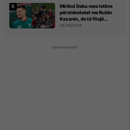
Mirlind Daku mes lotëve
përshëndetet me Rubin
Kazanin, do të fitojë
miliona te Spartak Moska
02/08/2026