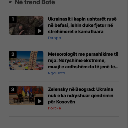
Në trend Botë
Ukrainasit i kapin ushtarët rusë
në befasi, ishin duke fjetur në
strehimoret e kamufluara
Evropa
Meteorologët me parashikime të
reja: Ndryshime ekstreme,
muajt e ardhshëm do të jenë të
pazakontë
Nga Bota
Zelensky në Beograd: Ukraina
nuk e ka ndryshuar qëndrimin
për Kosovën
Politikë