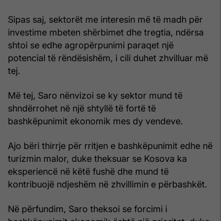
Sipas saj, sektorët me interesin më të madh për
investime mbeten shërbimet dhe tregtia, ndërsa
shtoi se edhe agropërpunimi paraqet një
potencial të rëndësishëm, i cili duhet zhvilluar më
tej.
Më tej, Saro nënvizoi se ky sektor mund të
shndërrohet në një shtyllë të fortë të
bashkëpunimit ekonomik mes dy vendeve.
Ajo bëri thirrje për rritjen e bashkëpunimit edhe në
turizmin malor, duke theksuar se Kosova ka
eksperiencë në këtë fushë dhe mund të
kontribuojë ndjeshëm në zhvillimin e përbashkët.
Në përfundim, Saro theksoi se forcimi i