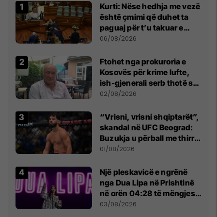
Kurti: Nëse hedhja me vezë
është çmimi që duhet ta
paguaj për t’u takuar e
bashkëbiseduar jam i
06/08/2026
lumtur ta bëj këtë
Ftohet nga prokuroria e
Kosovës për krime lufte,
ish-gjenerali serb thotë se
dikush e tradhtoi në
02/08/2026
Beograd
“Vrisni, vrisni shqiptarët”,
skandal në UFC Beograd:
Buzukja u përball me thirrje
anti-shqiptare nga
01/08/2026
tribunat
Një pleskavicë e ngrënë
nga Dua Lipa në Prishtinë
në orën 04:28 të mëngjesit
- dhe bota digjitale serbe
03/08/2026
shpall gjendjen e luftës