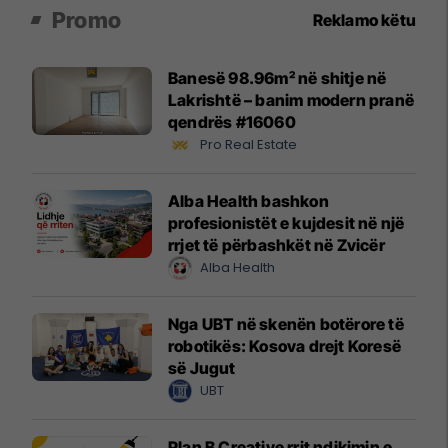
Promo
Reklamo këtu
Banesë 98.96m² në shitje në
Lakrishtë – banim modern pranë
qendrës #16060
Pro Real Estate
Alba Health bashkon
profesionistët e kujdesit në një
rrjet të përbashkët në Zvicër
Alba Health
Nga UBT në skenën botërore të
robotikës: Kosova drejt Koresë
së Jugut
UBT
Plan B Creative rrit ndikimin e