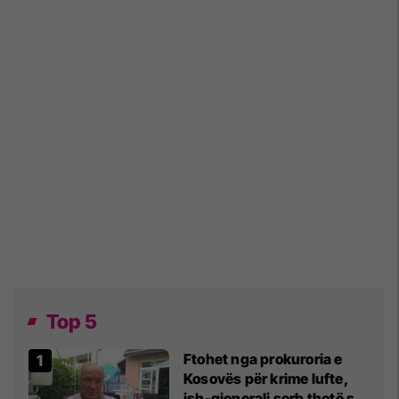
Top 5
Ftohet nga prokuroria e
Kosovës për krime lufte,
ish-gjenerali serb thotë se