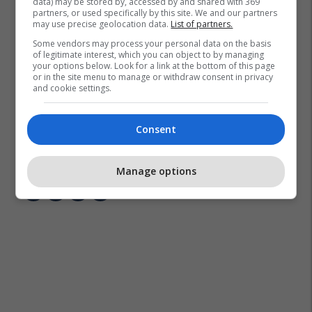
data) may be stored by, accessed by and shared with 369
partners, or used specifically by this site. We and our partners
may use precise geolocation data.
List of partners.
Some vendors may process your personal data on the basis
of legitimate interest, which you can object to by managing
your options below. Look for a link at the bottom of this page
or in the site menu to manage or withdraw consent in privacy
and cookie settings.
Consent
Eusebio Di Francesco
Roma
Liga E Kampionëve
Sergio Conceicao
Porto
Manage options