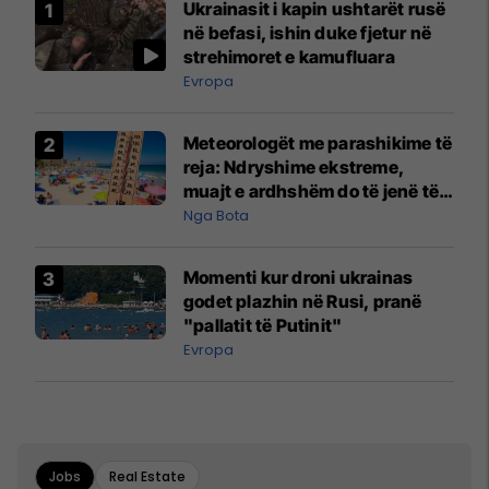
Ukrainasit i kapin ushtarët rusë
në befasi, ishin duke fjetur në
strehimoret e kamufluara
Evropa
Meteorologët me parashikime të
reja: Ndryshime ekstreme,
muajt e ardhshëm do të jenë të
pazakontë
Nga Bota
Momenti kur droni ukrainas
godet plazhin në Rusi, pranë
"pallatit të Putinit"
Evropa
Jobs
Real Estate