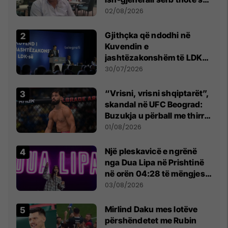
dikush e tradhtoi në
02/08/2026
Beograd
Gjithçka që ndodhi në
Kuvendin e
jashtëzakonshëm të LDK-
së
30/07/2026
“Vrisni, vrisni shqiptarët”,
skandal në UFC Beograd:
Buzukja u përball me thirrje
anti-shqiptare nga
01/08/2026
tribunat
Një pleskavicë e ngrënë
nga Dua Lipa në Prishtinë
në orën 04:28 të mëngjesit
- dhe bota digjitale serbe
03/08/2026
shpall gjendjen e luftës
Mirlind Daku mes lotëve
përshëndetet me Rubin