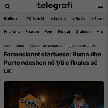
Ballina
Të fundit
Lajme
Botë
Ekono
Prishtina
Prizreni
Peja
Ferizaj
Gjakova
Mitrov
Sport
>
Futboll
>
Futboll-nderkombetare
>
Liga e Kampionëve
Formacionet startuese: Roma dhe
Porto ndeshen në 1/8 e finales së
LK