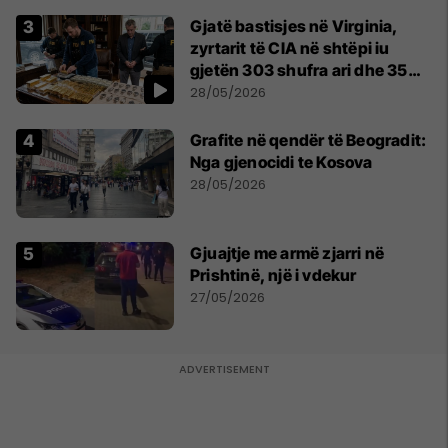
Gjatë bastisjes në Virginia,
zyrtarit të CIA në shtëpi iu
gjetën 303 shufra ari dhe 35
orë luksoze Rolex
28/05/2026
Grafite në qendër të Beogradit:
Nga gjenocidi te Kosova
28/05/2026
Gjuajtje me armë zjarri në
Prishtinë, një i vdekur
27/05/2026