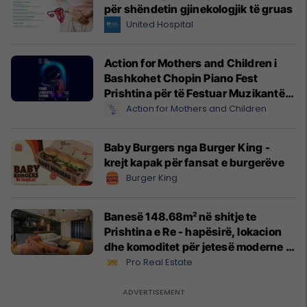
për shëndetin gjinekologjik të gruas
United Hospital
Action for Mothers and Children i
Bashkohet Chopin Piano Fest
Prishtina për të Festuar Muzikantët
e Rinj më 3 qershor
Action for Mothers and Children
Baby Burgers nga Burger King -
krejt kapak për fansat e burgerëve
Burger King
Banesë 148.68m² në shitje te
Prishtina e Re - hapësirë, lokacion
dhe komoditet për jetesë moderne
#13551
Pro Real Estate