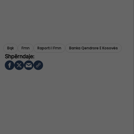
Bqk
Fmn
Raporti I Fmn
Banka Qendrore E Kosovës