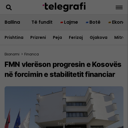
Ballina
Të fundit
Lajme
Botë
Ekono
Prishtina
Prizreni
Peja
Ferizaj
Gjakova
Mitrov
Ekonomi
>
Financa
FMN vlerëson progresin e Kosovës
në forcimin e stabilitetit financiar