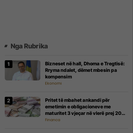
Nga Rubrika
Bizneset në hall, Dhoma e Tregtisë:
Rryma ndalet, dëmet mbesin pa
kompensim
Ekonomi
Pritet të mbahet ankandi për
emetimin e obligacioneve me
maturitet 3 vjeçar në vlerë prej 20
milionë euro
Financa