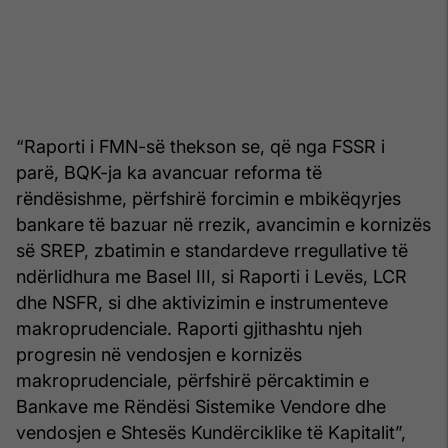
“Raporti i FMN-së thekson se, që nga FSSR i
parë, BQK-ja ka avancuar reforma të
rëndësishme, përfshirë forcimin e mbikëqyrjes
bankare të bazuar në rrezik, avancimin e kornizës
së SREP, zbatimin e standardeve rregullative të
ndërlidhura me Basel III, si Raporti i Levës, LCR
dhe NSFR, si dhe aktivizimin e instrumenteve
makroprudenciale. Raporti gjithashtu njeh
progresin në vendosjen e kornizës
makroprudenciale, përfshirë përcaktimin e
Bankave me Rëndësi Sistemike Vendore dhe
vendosjen e Shtesës Kundërciklike të Kapitalit”,