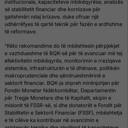
institucionale, kapaciteteve mbikëqyrëse, analizës
së stabilitetit financiar dhe kornizave për
gatishmëri ndaj krizave, duke ofruar një
udhërrëfyes të qartë teknik për fazën e ardhshme
të reformave.
“Këto rekomandime do të mbështesin përpjekjet
e vazhdueshme të BQK-së për të avancuar më tej
efektivitetin mbikëqyrës, monitorimin e rreziqeve
sistemike, infrastrukturën e të dhënave, politikën
makroprudenciale dhe qëndrueshmërinë e
sektorit financiar. BQK-ja shpreh mirënjohjen për
Fondin Monetar Ndërkombëtar, Departamentin
për Tregje Monetare dhe të Kapitalit, ekipin e
misionit të FSSR-së, si dhe donatorët e Fondit për
Stabilitetin e Sektorit Financiar (FSSF), mbështetja
e të cilëve ka kontribuar në avancimin e
asistencës teknike dhe zhvillimit të kapaciteteve