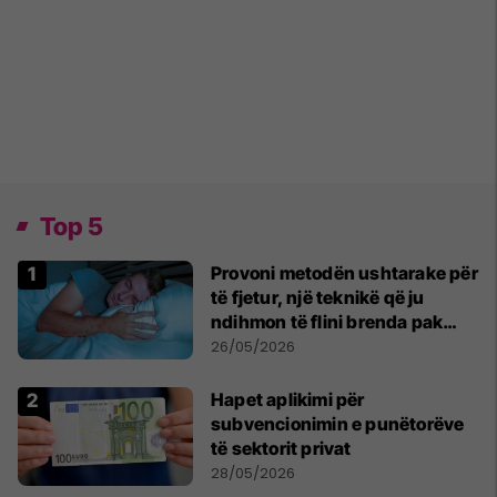
Top 5
Provoni metodën ushtarake për
të fjetur, një teknikë që ju
ndihmon të flini brenda pak
minutash
26/05/2026
Hapet aplikimi për
subvencionimin e punëtorëve
të sektorit privat
28/05/2026