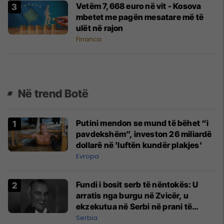
Vetëm 7,668 euro në vit - Kosova
mbetet me pagën mesatare më të
ulët në rajon
Financa
Në trend Botë
Putini mendon se mund të bëhet “i
pavdekshëm”, investon 26 miliardë
dollarë në 'luftën kundër plakjes'
Evropa
Fundi i bosit serb të nëntokës: U
arratis nga burgu në Zvicër, u
ekzekutua në Serbi në prani të
shefit të policisë
Serbia