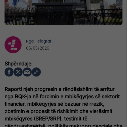
Nga
Telegrafi
05/05/2026
Raporti njeh progresin e rëndësishëm të arritur
nga BQK-ja në forcimin e mbikëqyrjes së sektorit
financiar, mbikëqyrjes së bazuar në rrezik,
zbatimin e procesit të rishikimit dhe vlerësimit
mbikëqyrës (SREP/SRP), testimit të
qëndrueshmërisë, politikës makroprudenciale dhe