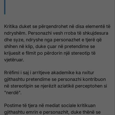
Kritika duket se përqendrohet në disa elementë të
ndryshëm. Personazhi vesh rroba të shkujdesura
dhe syze, ndryshe nga personazhet e tjerë që
shihen në klip, duke çuar në pretendime se
krijuesit e filmit po përdorin një stereotip të
vjetëruar.
Rrëfimi i saj i arritjeve akademike ka nxitur
gjithashtu pretendime se personazhi kontribuon
në stereotipin se njerëzit aziatikë perceptohen si
"nerdë".
Postime të tjera në mediat sociale kritikuan
gjithashtu emrin e personazhit, duke thënë se