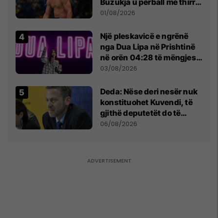
Buzukja u përball me thirrje
anti-shqiptare nga
01/08/2026
tribunat
Një pleskavicë e ngrënë
nga Dua Lipa në Prishtinë
në orën 04:28 të mëngjesit
- dhe bota digjitale serbe
03/08/2026
shpall gjendjen e luftës
Deda: Nëse deri nesër nuk
konstituohet Kuvendi, të
gjithë deputetët do të
bëjnë shkelje të rëndë
06/08/2026
kushtetuese