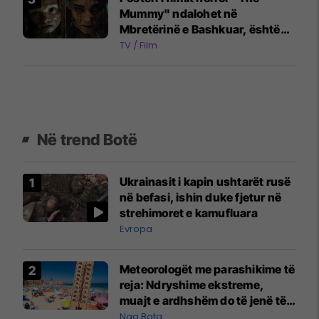
Mummy" ndalohet në
Mbretërinë e Bashkuar, është
konsideruar shumë shqetësues
TV / Film
për kalimtarët
Në trend Botë
Ukrainasit i kapin ushtarët rusë
në befasi, ishin duke fjetur në
strehimoret e kamufluara
Evropa
Meteorologët me parashikime të
reja: Ndryshime ekstreme,
muajt e ardhshëm do të jenë të
pazakontë
Nga Bota