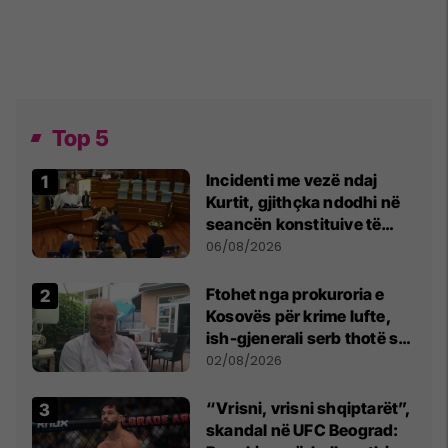
Top 5
Incidenti me vezë ndaj
Kurtit, gjithçka ndodhi në
seancën konstituive të
Kuvendit
06/08/2026
Ftohet nga prokuroria e
Kosovës për krime lufte,
ish-gjenerali serb thotë se
dikush e tradhtoi në
02/08/2026
Beograd
“Vrisni, vrisni shqiptarët”,
skandal në UFC Beograd: