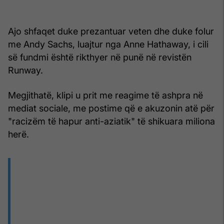
Ajo shfaqet duke prezantuar veten dhe duke folur
me Andy Sachs, luajtur nga Anne Hathaway, i cili
së fundmi është rikthyer në punë në revistën
Runway.
Megjithatë, klipi u prit me reagime të ashpra në
mediat sociale, me postime që e akuzonin atë për
"racizëm të hapur anti-aziatik" të shikuara miliona
herë.