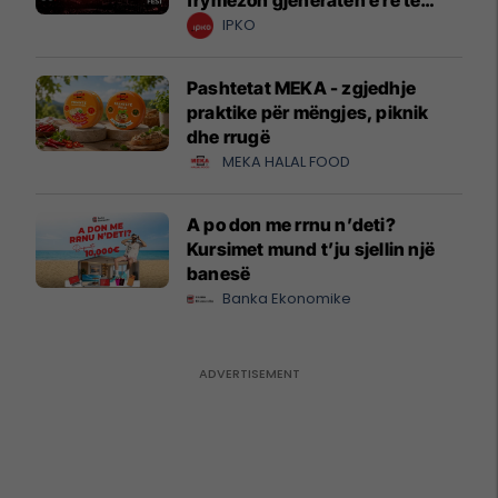
frymëzon gjeneratën e re të
krijuesve
IPKO
Pashtetat MEKA - zgjedhje
praktike për mëngjes, piknik
dhe rrugë
MEKA HALAL FOOD
A po don me rrnu n’deti?
Kursimet mund t’ju sjellin një
banesë
Banka Ekonomike