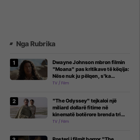
Nga Rubrika
Dwayne Johnson mbron filmin
"Moana" pas kritikave të këqija:
Nëse nuk ju pëlqen, s'ka
problem
TV / Film
"The Odyssey" tejkaloi një
miliard dollarë fitime në
kinematë botërore brenda tri
javësh
TV / Film
Posteri i filmit horror "The