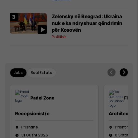
Zelensky në Beograd: Ukraina
nuk e ka ndryshuar qëndrimin
për Kosovën
Politikë
Jobs
Real Estate
Padel Zone
Flex B
Recepsionist/e
Architect
Prishtine
Prishtinë
31 Gusht 2026
6 Shtator 2