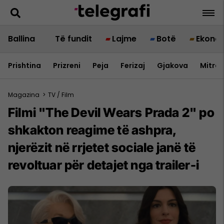
Ballina
Të fundit
Lajme
Botë
Ekono
Prishtina
Prizreni
Peja
Ferizaj
Gjakova
Mitrov
Magazina
>
TV / Film
Filmi "The Devil Wears Prada 2" po
shkakton reagime të ashpra,
njerëzit në rrjetet sociale janë të
revoltuar për detajet nga trailer-i