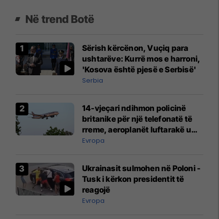
Në trend Botë
Sërish kërcënon, Vuçiq para
ushtarëve: Kurrë mos e harroni,
'Kosova është pjesë e Serbisë'
Serbia
14-vjeçari ndihmon policinë
britanike për një telefonatë të
rreme, aeroplanët luftarakë u
ngritën në ajër për të
Evropa
interceptuar fluturaken e Qatar
Airways që po shkonte drejt
Ukrainasit sulmohen në Poloni -
Mançesterit
Tusk i kërkon presidentit të
reagojë
Evropa