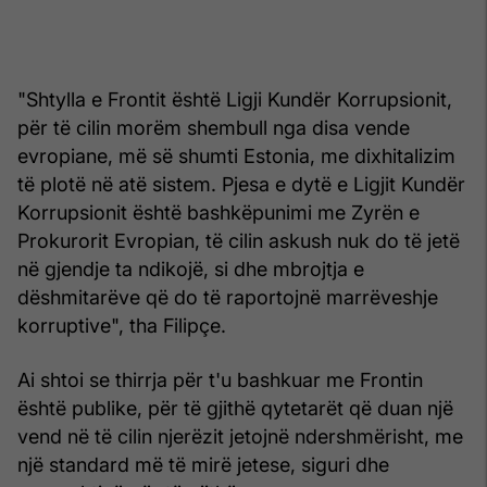
"Shtylla e Frontit është Ligji Kundër Korrupsionit,
për të cilin morëm shembull nga disa vende
evropiane, më së shumti Estonia, me dixhitalizim
të plotë në atë sistem. Pjesa e dytë e Ligjit Kundër
Korrupsionit është bashkëpunimi me Zyrën e
Prokurorit Evropian, të cilin askush nuk do të jetë
në gjendje ta ndikojë, si dhe mbrojtja e
dëshmitarëve që do të raportojnë marrëveshje
korruptive", tha Filipçe.
Ai shtoi se thirrja për t'u bashkuar me Frontin
është publike, për të gjithë qytetarët që duan një
vend në të cilin njerëzit jetojnë ndershmërisht, me
një standard më të mirë jetese, siguri dhe