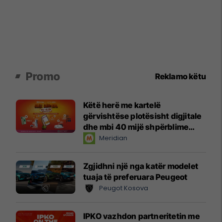
Promo
Reklamo këtu
Këtë herë me kartelë
gërvishtëse plotësisht digjitale
dhe mbi 40 mijë shpërblime
instant!
Meridian
Zgjidhni një nga katër modelet
tuaja të preferuara Peugeot
Peugot Kosova
IPKO vazhdon partneritetin me