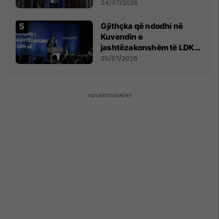
mohon pretendimet
24/07/2026
Gjithçka që ndodhi në
Kuvendin e
jashtëzakonshëm të LDK-
së
30/07/2026