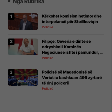
Nga Rubrika
Kërkohet komision hetimor dhe
interpelancë për Stoillkoviqin
Politikë
Filipçe: Qeveria e dinte se
ndryshimi i Kornizës
Negociuese ishte i pamundur,
por zgjodhi të luante me
Politikë
emocionet e njerëzve
Policisë së Maqedonisë së
Veriut iu bashkuan 496 zyrtarë
të rinj policorë
Politikë