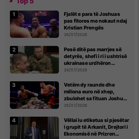
Top 5
Fjalët e para të Joshuas
pas fitores me nokaut ndaj
Kristian Prengës
26/07/2026
Pesë ditë pas marrjes së
detyrës, shefi i ri i ushtrisë
ukrainase urdhëron
kontroll të madh
26/07/2026
Vetëm dy raunde dhe
miliona euro në xhep,
zbulohet sa fituan Joshua
e Prenga
26/07/2026
Vëllai iu etiketua si pjesëtar
i grupit të Arkanit, Drejtori i
Ekonomisë në Prizren