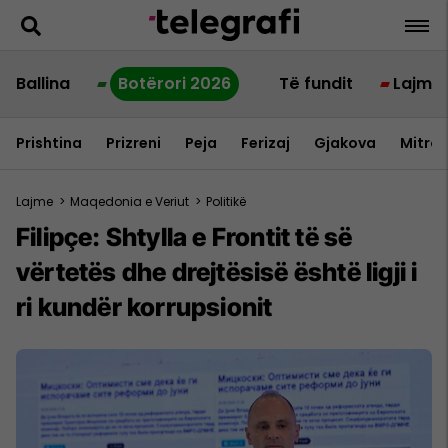
Ballina
Botërori 2026
Të fundit
Lajme
Prishtina
Prizreni
Peja
Ferizaj
Gjakova
Mitrov
Lajme
>
Maqedonia e Veriut
>
Politikë
Filipçe: Shtylla e Frontit të së
vërtetës dhe drejtësisë është ligji i
ri kundër korrupsionit