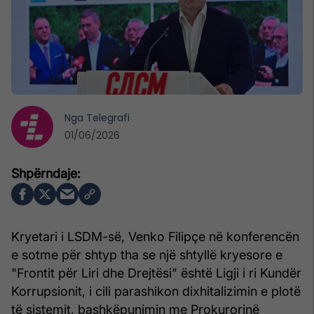
Nga
Telegrafi
01/06/2026
Kryetari i LSDM-së, Venko Filipçe në konferencën
e sotme për shtyp tha se një shtyllë kryesore e
"Frontit për Liri dhe Drejtësi" është Ligji i ri Kundër
Korrupsionit, i cili parashikon dixhitalizimin e plotë
të sistemit, bashkëpunimin me Prokurorinë