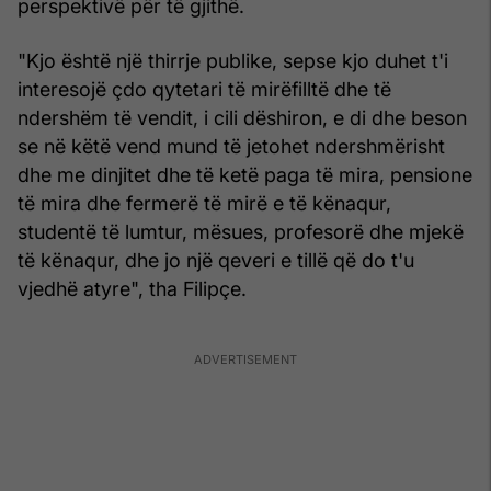
perspektivë për të gjithë.
"Kjo është një thirrje publike, sepse kjo duhet t'i
interesojë çdo qytetari të mirëfilltë dhe të
ndershëm të vendit, i cili dëshiron, e di dhe beson
se në këtë vend mund të jetohet ndershmërisht
dhe me dinjitet dhe të ketë paga të mira, pensione
të mira dhe fermerë të mirë e të kënaqur,
studentë të lumtur, mësues, profesorë dhe mjekë
të kënaqur, dhe jo një qeveri e tillë që do t'u
vjedhë atyre", tha Filipçe.