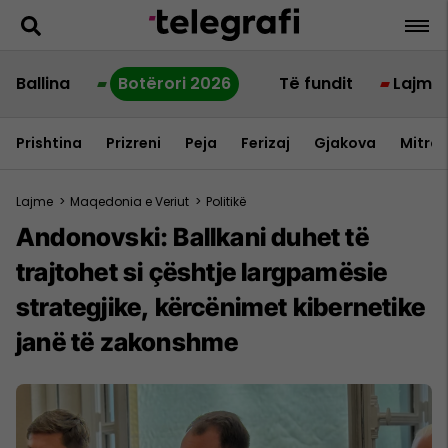
Ballina
Botërori 2026
Të fundit
Lajme
Prishtina
Prizreni
Peja
Ferizaj
Gjakova
Mitrov
Lajme
>
Maqedonia e Veriut
>
Politikë
Andonovski: Ballkani duhet të
trajtohet si çështje largpamësie
strategjike, kërcënimet kibernetike
janë të zakonshme