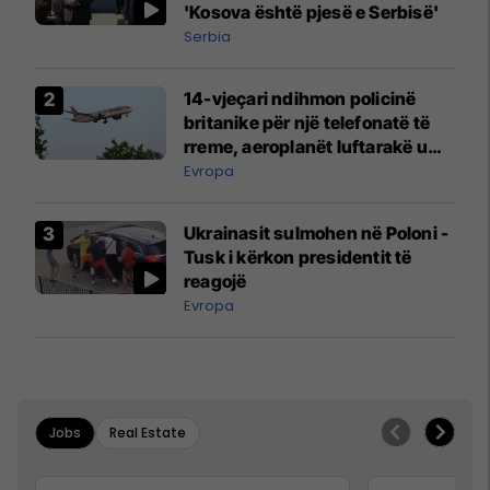
'Kosova është pjesë e Serbisë'
Serbia
14-vjeçari ndihmon policinë
britanike për një telefonatë të
rreme, aeroplanët luftarakë u
ngritën në ajër për të
Evropa
interceptuar fluturaken e Qatar
Airways që po shkonte drejt
Ukrainasit sulmohen në Poloni -
Mançesterit
Tusk i kërkon presidentit të
reagojë
Evropa
Jobs
Real Estate