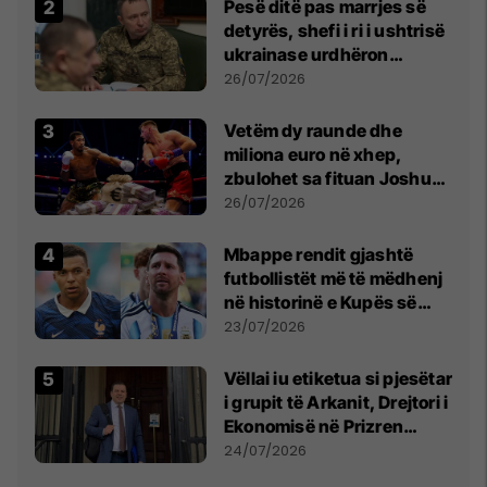
Pesë ditë pas marrjes së
detyrës, shefi i ri i ushtrisë
ukrainase urdhëron
kontroll të madh
26/07/2026
Vetëm dy raunde dhe
miliona euro në xhep,
zbulohet sa fituan Joshua
e Prenga
26/07/2026
Mbappe rendit gjashtë
futbollistët më të mëdhenj
në historinë e Kupës së
Botës, Messi mbetet i dyti
23/07/2026
Vëllai iu etiketua si pjesëtar
i grupit të Arkanit, Drejtori i
Ekonomisë në Prizren
mohon pretendimet
24/07/2026