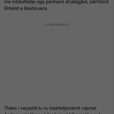
me mbështetje nga partnerë strategjikë, përfshirë
Shtetet e Bashkuara.
Theks i veçantë iu vu bashkëpunimit rajonal.