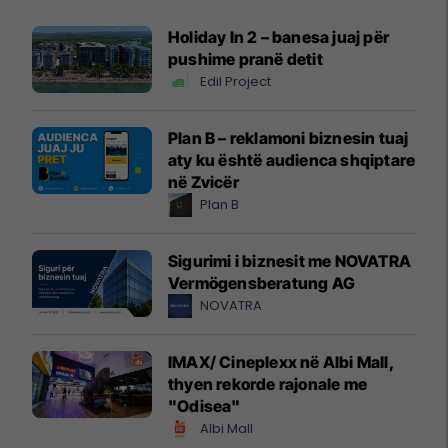
Holiday In 2 – banesa juaj për
pushime pranë detit
Edil Project
Plan B – reklamoni biznesin tuaj
aty ku është audienca shqiptare
në Zvicër
Plan B
Sigurimi i biznesit me NOVATRA
Vermögensberatung AG
NOVATRA
IMAX/ Cineplexx në Albi Mall,
thyen rekorde rajonale me
"Odisea"
Albi Mall