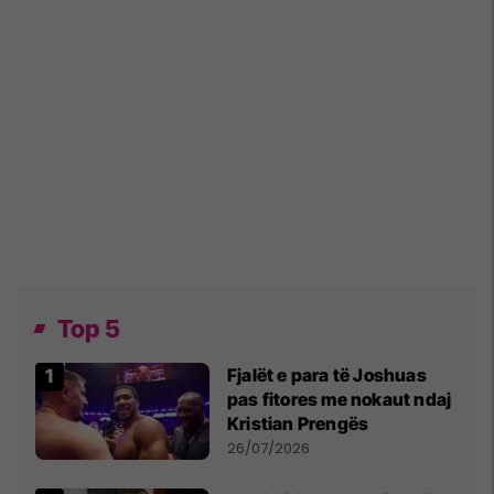
Top 5
Fjalët e para të Joshuas
pas fitores me nokaut ndaj
Kristian Prengës
26/07/2026