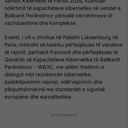
Samitit Kibernetik të Parisit 2026, kushtuar
ndërtimit të kapaciteteve kibernetike në vendet e
Ballkanit Perëndimor përballë kërcënimeve të
vazhdueshme dhe komplekse.
Eventi, i cili u zhvillua në Pallatin Luksemburg në
Paris, mblodhi së bashku përfaqësues të vendeve
të rajonit, partnerë francezë dhe përfaqësues të
Qendrës së Kapaciteteve Kibernetike të Ballkanit
Perëndimor – WB3C, me qëllim thellimin e
dialogut mbi rezistencën kibernetike,
bashkëpunimin rajonal, ndërveprimin dhe
përputhshmërinë me standardet e sigurisë
evropiane dhe euroatlantike.