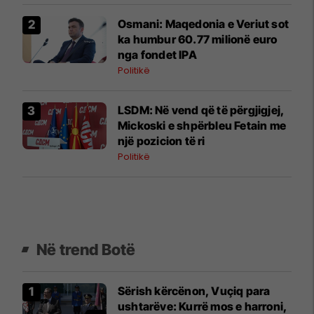
Osmani: Maqedonia e Veriut sot
ka humbur 60.77 milionë euro
nga fondet IPA
Politikë
LSDM: Në vend që të përgjigjej,
Mickoski e shpërbleu Fetain me
një pozicion të ri
Politikë
Në trend Botë
Sërish kërcënon, Vuçiq para
ushtarëve: Kurrë mos e harroni,