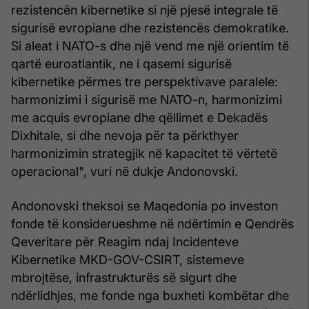
rezistencën kibernetike si një pjesë integrale të
sigurisë evropiane dhe rezistencës demokratike.
Si aleat i NATO-s dhe një vend me një orientim të
qartë euroatlantik, ne i qasemi sigurisë
kibernetike përmes tre perspektivave paralele:
harmonizimi i sigurisë me NATO-n, harmonizimi
me acquis evropiane dhe qëllimet e Dekadës
Dixhitale, si dhe nevoja për ta përkthyer
harmonizimin strategjik në kapacitet të vërtetë
operacional", vuri në dukje Andonovski.
Andonovski theksoi se Maqedonia po investon
fonde të konsiderueshme në ndërtimin e Qendrës
Qeveritare për Reagim ndaj Incidenteve
Kibernetike MKD-GOV-CSIRT, sistemeve
mbrojtëse, infrastrukturës së sigurt dhe
ndërlidhjes, me fonde nga buxheti kombëtar dhe