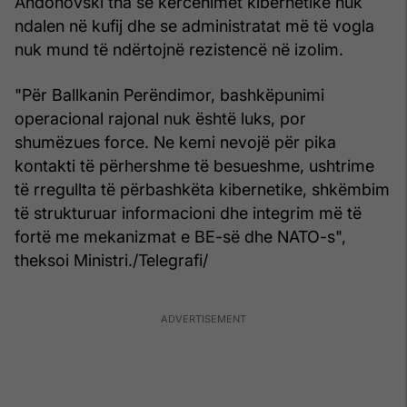
Andonovski tha se kërcënimet kibernetike nuk
ndalen në kufij dhe se administratat më të vogla
nuk mund të ndërtojnë rezistencë në izolim.
"Për Ballkanin Perëndimor, bashkëpunimi
operacional rajonal nuk është luks, por
shumëzues force. Ne kemi nevojë për pika
kontakti të përhershme të besueshme, ushtrime
të rregullta të përbashkëta kibernetike, shkëmbim
të strukturuar informacioni dhe integrim më të
fortë me mekanizmat e BE-së dhe NATO-s",
theksoi Ministri./Telegrafi/