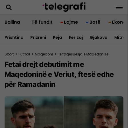
Ballina
Të fundit
Lajme
Botë
Ekono
Prishtina
Prizreni
Peja
Ferizaj
Gjakova
Mitrov
Sport
>
Futboll
>
Maqedoni
>
Përfaqësuesja e Maqedonisë
Fetai drejt debutimit me
Maqedoninë e Veriut, ftesë edhe
për Ramadanin