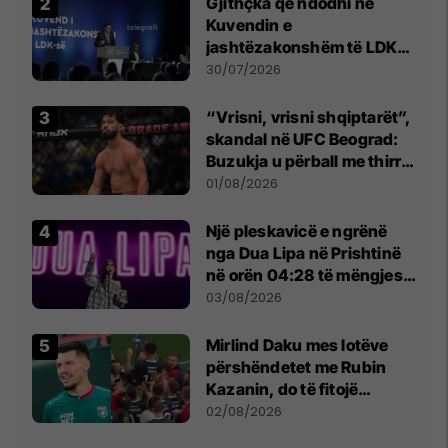
Gjithçka që ndodhi në
Kuvendin e
jashtëzakonshëm të LDK-
së
30/07/2026
“Vrisni, vrisni shqiptarët”,
skandal në UFC Beograd:
Buzukja u përball me thirrje
anti-shqiptare nga
01/08/2026
tribunat
Një pleskavicë e ngrënë
nga Dua Lipa në Prishtinë
në orën 04:28 të mëngjesit
- dhe bota digjitale serbe
03/08/2026
shpall gjendjen e luftës
Mirlind Daku mes lotëve
përshëndetet me Rubin
Kazanin, do të fitojë
miliona te Spartak Moska
02/08/2026