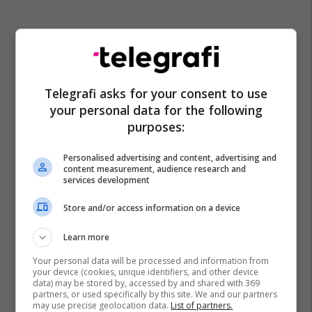
Perfaqesuesja E Maqedonise Se Veriut
Telegrafi asks for your consent to use
Kampionati Botëror 2026
Kf Shkëndija
your personal data for the following
Reshat Ramadani
Imran Fetai
Goce Sedloski
purposes:
Personalised advertising and content, advertising and
content measurement, audience research and
services development
Store and/or access information on a device
Learn more
Your personal data will be processed and information from
your device (cookies, unique identifiers, and other device
data) may be stored by, accessed by and shared with 369
partners, or used specifically by this site. We and our partners
may use precise geolocation data.
List of partners.