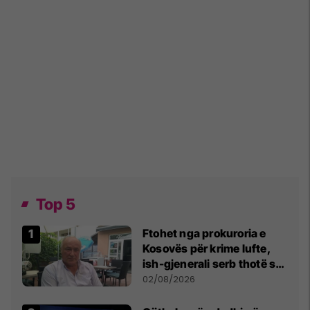
Top 5
Ftohet nga prokuroria e
Kosovës për krime lufte,
ish-gjenerali serb thotë se
dikush e tradhtoi në
02/08/2026
Beograd