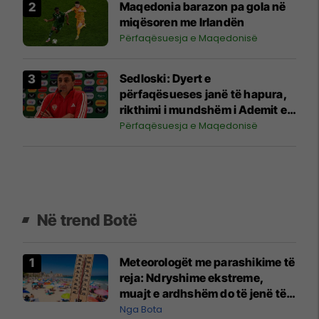
Maqedonia barazon pa gola në
miqësoren me Irlandën
Përfaqësuesja e Maqedonisë
Sedloski: Dyert e
përfaqësueses janë të hapura,
rikthimi i mundshëm i Ademit e
Ristovskit
Përfaqësuesja e Maqedonisë
Në trend Botë
Meteorologët me parashikime të
reja: Ndryshime ekstreme,
muajt e ardhshëm do të jenë të
pazakontë
Nga Bota