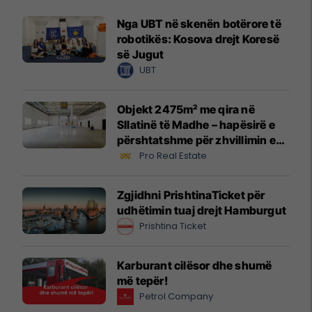
Nga UBT në skenën botërore të
robotikës: Kosova drejt Koresë
së Jugut
UBT
Objekt 2475m² me qira në
Sllatinë të Madhe – hapësirë e
përshtatshme për zhvillimin e
biznesit #16068
Pro Real Estate
Zgjidhni PrishtinaTicket për
udhëtimin tuaj drejt Hamburgut
Prishtina Ticket
Karburant cilësor dhe shumë
më tepër!
Petrol Company