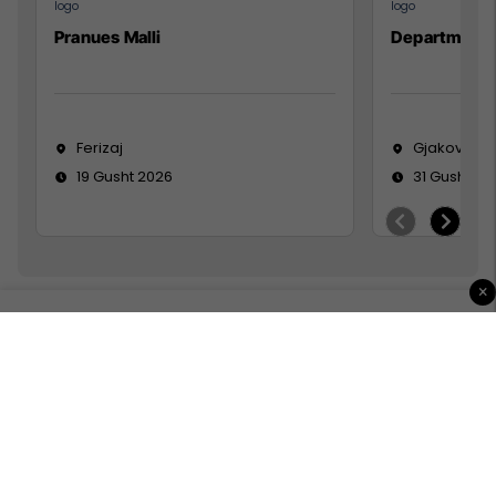
Pranues Malli
Department
Ferizaj
Gjakovë
19 Gusht 2026
31 Gusht 20
×