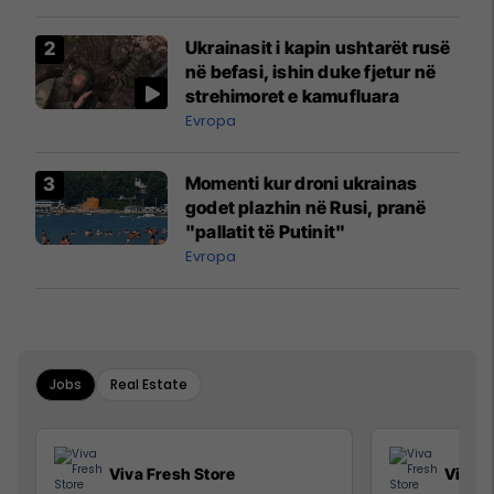
Ukrainasit i kapin ushtarët rusë
në befasi, ishin duke fjetur në
strehimoret e kamufluara
Evropa
Momenti kur droni ukrainas
godet plazhin në Rusi, pranë
"pallatit të Putinit"
Evropa
Jobs
Real Estate
Viva Fresh Store
Viva F